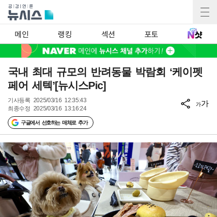
메인
랭킹
섹션
포토
국내 최대 규모의 반려동물 박람회 ‘케이펫
페어 세텍’[뉴시스Pic]
기사등록
2025/03/16 12:35:43
가
가
최종수정
2025/03/16 13:16:24
구글에서 선호하는 매체로 추가