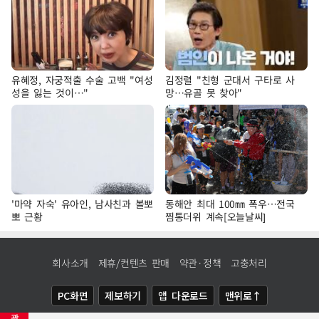
유혜정, 자궁적출 수술 고백 "여성
김정렬 "친형 군대서 구타로 사
성을 잃는 것이…"
망…유골 못 찾아"
'마약 자숙' 유아인, 남사친과 볼뽀
동해안 최대 100㎜ 폭우…전국
뽀 근황
찜통더위 계속[오늘날씨]
회사소개
제휴/컨텐츠 판매
약관·정책
고충처리
PC화면
제보하기
앱 다운로드
맨위로↑
광