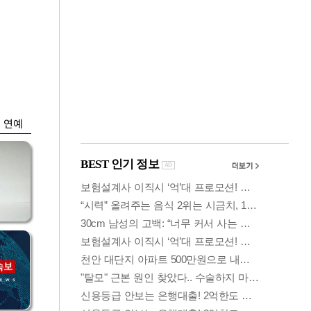
금융
격
코스닥 살아나자
설
ETF 날았다…수익률
상위권 휩쓸어
연예