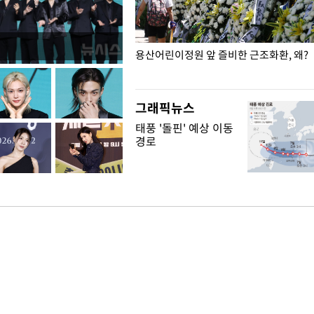
일주일
용산어린이정원 앞 즐비한 근조화환, 왜?
그래픽뉴스
태풍 '돌핀' 예상 이동
경로