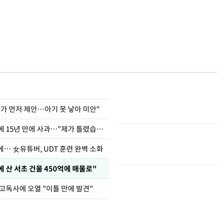
내가 먼저 제안…아기 못 낳아 미안"
표창원, 남규리에 15년 만에 사과…"제가 틀렸습니다"
… 女유튜버, UDT 훈련 완벽 소화
에 산 서초 건물 450억에 매물로"
고독사에 오열 "이틀 만에 발견"