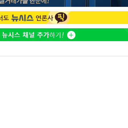
표창원, 남규리에 15년 만
1
사과…"제가 틀렸습니다"
"창 3개 띄워도 답답함 없
2
라', 일주일 써보니
오세훈 "용산공원 아파트,
3
학 뒤집는 것"
[속보]뉴욕증시 상승 마감…
4
닥 1.3%↑
김도영·곽빈·안현민…오
5
집은 차기 메이저리거
'폭염 휴식기' 프로야구 1
6
식 병행…"야외 훈련 해도
휴머노이드부터 AI공장
7
M.AX 성과