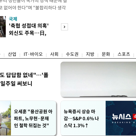
"우리 청년들이 국가의 정책 때문에 결
코 없어야 한다"며 "불합리하다 생각
 편하게 말씀해주시면 좋겠다"고 했
국제
경제
오후 X(옛 트위터)에 '청년들의 목소리
'축협 성접대 의혹'
7월 세계 식량가
2개' 자료를 공유하며 이같이 적었다.
외신도 주목…日,
0.6%↑…곡물·
인해 겪을 수 있는 제도
2002 소환
탕 강세 전환
융
산업
IT·바이오
사회
수도권
지방
문화
스포츠
워도 답답함 없네"…'폴
, 일주일 써보니
오세훈 "용산공원 아
뉴욕증시 상승 마
파트, 노무현·문재
감…S&P 0.6% 나
인 철학 뒤집는 것"
스닥 1.3%↑