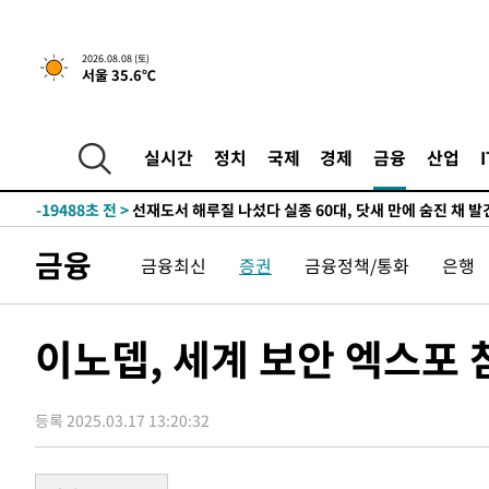
2026.08.08 (토)
2시간 전 >
[속보]뉴욕증시 상승 마감…S&P 0.6% 나스닥 1.3%↑
서울 35.6℃
-31726초 전 >
온열질환 사망자 3명 늘어…누적 환자 3000명 돌파
-25671초 전 >
강릉에 시간당 81.4㎜ 물폭탄…도로 잠기고 담벼락 붕괴
실시간
정치
국제
경제
금융
산업
-21778초 전 >
백운산서 80년근 천종산삼 9뿌리 발견…감정가 1.3억원
-19488초 전 >
선재도서 해루질 나섰다 실종 60대, 닷새 만에 숨진 채 발
-17022초 전 >
남자 농구, 나고야 아시안게임서 '홈팀' 일본과 한일전
-16398초 전 >
여수 오동도 해상서 모터보트 전복…1명 사망·1명 실종
금융
금융최신
증권
금융정책/통화
은행
-12625초 전 >
극한폭염 한풀 꺾이지만…'낮 최고 35도' 무더위, 열대야
주 날씨]
-9643초 전 >
축구협회 "압수수색·성접대 논란 사과…쇄신의 기회로 삼
이노뎁, 세계 보안 엑스포 
-8160초 전 >
[속보]'압수수색·성접대 논란' 축구협회 "실망과 걱정 안
송"
53분 전 >
'최고 37도' 폭염 지속…강원동해안 최대 150㎜ 비
2시간 전 >
[속보]뉴욕증시 상승 마감…S&P 0.6% 나스닥 1.3%↑
등록 2025.03.17 13:20:32
-31726초 전 >
온열질환 사망자 3명 늘어…누적 환자 3000명 돌파
-25671초 전 >
강릉에 시간당 81.4㎜ 물폭탄…도로 잠기고 담벼락 붕괴