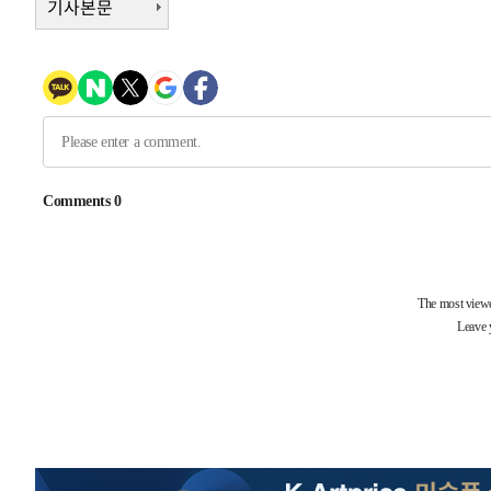
-21778초 전 >
백운산서 80년근 천종산삼 9뿌리 발견…감정가 1.3억원
기사본문
-19488초 전 >
선재도서 해루질 나섰다 실종 60대, 닷새 만에 숨진 채 발
-17022초 전 >
남자 농구, 나고야 아시안게임서 '홈팀' 일본과 한일전
-16398초 전 >
여수 오동도 해상서 모터보트 전복…1명 사망·1명 실종
-12625초 전 >
극한폭염 한풀 꺾이지만…'낮 최고 35도' 무더위, 열대야
주 날씨]
-9643초 전 >
축구협회 "압수수색·성접대 논란 사과…쇄신의 기회로 삼
-8160초 전 >
[속보]'압수수색·성접대 논란' 축구협회 "실망과 걱정 안
송"
53분 전 >
'최고 37도' 폭염 지속…강원동해안 최대 150㎜ 비
2시간 전 >
[속보]뉴욕증시 상승 마감…S&P 0.6% 나스닥 1.3%↑