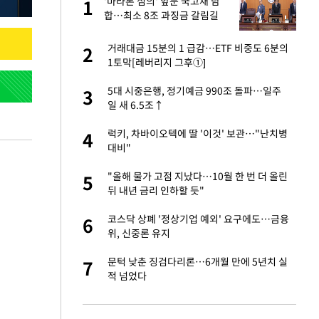
에
'마라톤 심의' 앞둔 국고채 담
1
1
합…최소 8조 과징금 갈림길
네"…'폴드8 울트
거래대금 15분의 1 급감…ETF 비중도 6분의
2
2
1토막[레버리지 그후①]
 노무현·문재인 철
5대 시중은행, 정기예금 990조 돌파…일주
3
3
일 새 6.5조↑
S&P 0.6% 나스
럭키, 차바이오텍에 딸 '이것' 보관…"난치병
4
4
대비"
승환·니퍼트가 콕
"올해 물가 고점 지났다…10월 한 번 더 올린
5
5
뒤 내년 금리 인하할 듯"
0개 구단, 훈련·휴
코스닥 상폐 '정상기업 예외' 요구에도…금융
6
6
 안전 최우선"
위, 신중론 유지
까지…제조업 바꾸는
문턱 낮춘 징검다리론…6개월 만에 5년치 실
7
7
적 넘었다