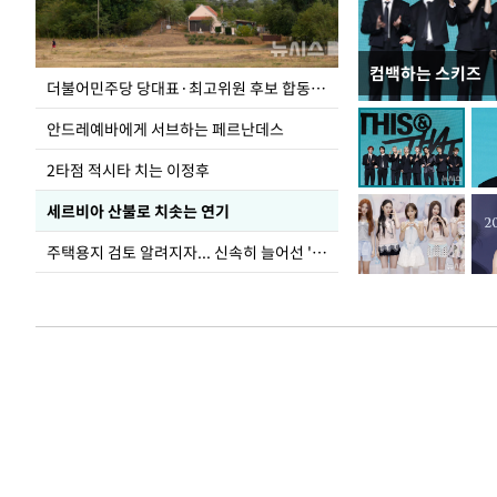
컴백하는 스키즈
사진으로 보는 
더불어민주당 당대표·최고위원 후보 합동연설회
안드레예바에게 서브하는 페르난데스
2타점 적시타 치는 이정후
세르비아 산불로 치솟는 연기
주택용지 검토 알려지자... 신속히 늘어선 '근조화환'