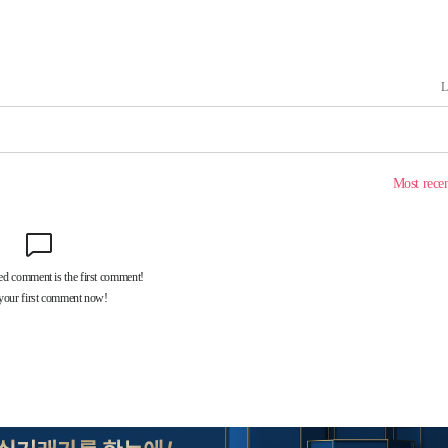
견
 계속[다음
겠다"
겨드려 죄