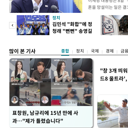
이재명 대통령은 8일 
혼을 망설이는 일은 결
하는 제도가 있을 경우
정치
다. 이 대통령은 이날 
 사업
김민석 "화합"에 정
로 찾은 결혼 페널티 2
청래 "뻔뻔" 송영길
이 대통령은 "결혼으로 
은 연임 직격
많이 본 기사
종합
정치
국제
경제
금
"창 3개 띄
드8 울트라'
표창원, 남규리에 15년 만에 사
과…"제가 틀렸습니다"