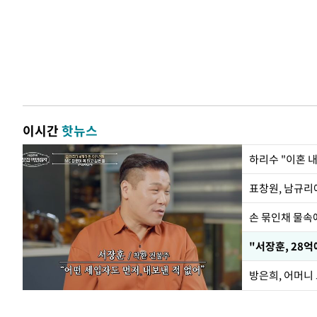
이시간
핫뉴스
하리수 "이혼 
손 묶인채 물속에
"서장훈, 28억
방은희, 어머니 