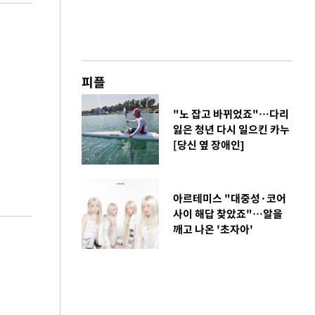
피플
"노 잡고 바뀌었죠"…다리
잃은 청년 다시 일으킨 카누
[당신 옆 장애인]
아르테미스 "대중성·코어
사이 해답 찾았죠"…알을
깨고 나온 '초자아'