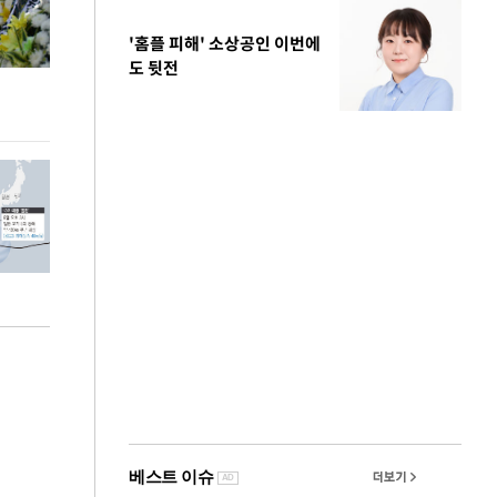
'홈플 피해' 소상공인 이번에
도 뒷전
이번주 국회에는 무슨 일이? [뉴시스국회토pic]
청와대 일주일