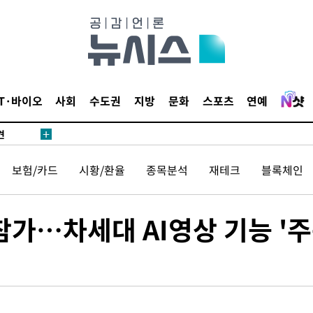
IT·바이오
사회
수도권
지방
문화
스포츠
연예
견
보험/카드
시황/환율
종목분석
재테크
블록체인
 계속[다음
겠다"
참가…차세대 AI영상 기능 '주
겨드려 죄