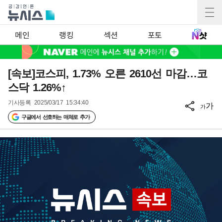
메인
랭킹
섹션
포토
[속보]코스피, 1.73% 오른 2610선 마감…코
스닥 1.26%↑
기사등록
2025/03/17 15:34:40
가
가
구글에서 선호하는 매체로 추가