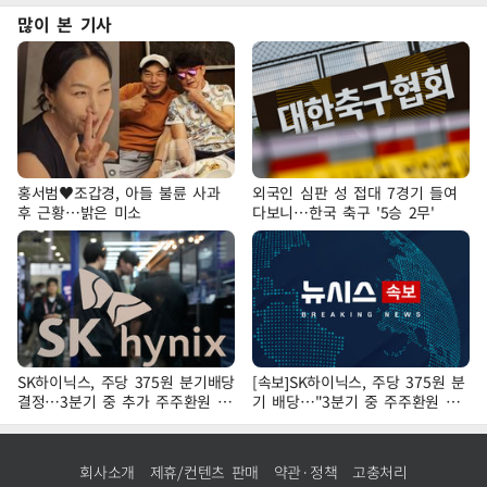
많이 본 기사
홍서범♥조갑경, 아들 불륜 사과
외국인 심판 성 접대 7경기 들여
후 근황…밝은 미소
다보니…한국 축구 '5승 2무'
SK하이닉스, 주당 375원 분기배당
[속보]SK하이닉스, 주당 375원 분
결정…3분기 중 추가 주주환원 발
기 배당…"3분기 중 주주환원 방
표
안 확정"
회사소개
제휴/컨텐츠 판매
약관·정책
고충처리