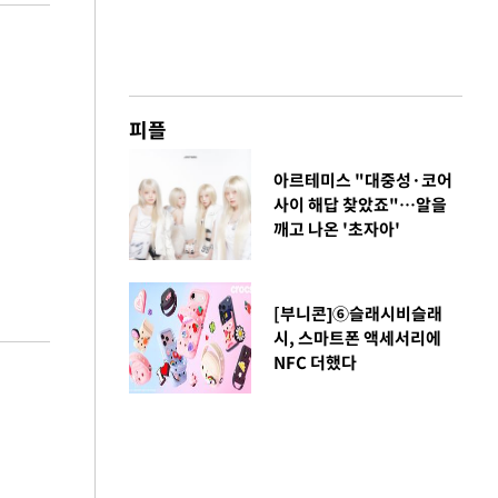
피플
아르테미스 "대중성·코어
사이 해답 찾았죠"…알을
깨고 나온 '초자아'
[부니콘]⑥슬래시비슬래
시, 스마트폰 액세서리에
NFC 더했다