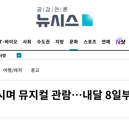
액
IT·바이오
사회
수도권
지방
문화
스포츠
연예
 사망
 CDC
여행/레저
종교
 압수수색
위 등 9곳
마시며 뮤지컬 관람…내달 8일
출발
개장
3명은 중