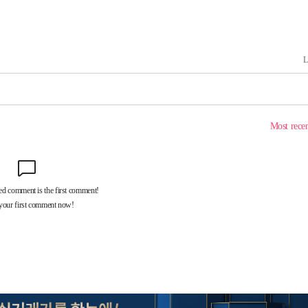
에서 두차
20일 후
액
 사망
 CDC
 압수수색
위 등 9곳
출발
개장