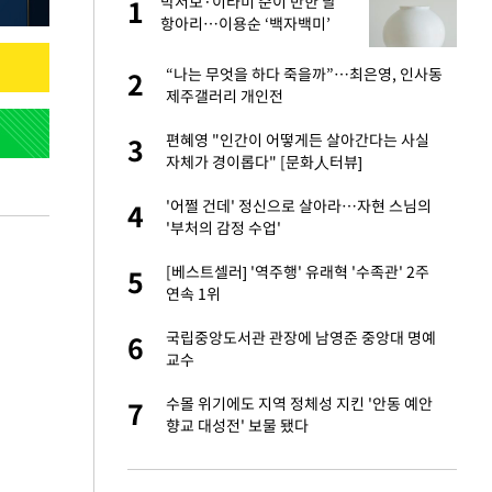
했
박서보·이타미 준이 반한 달
1
1
조
항아리…이용순 ‘백자백미’
련 직접 해봤습니
“나는 무엇을 하다 죽을까”…최은영, 인사동
2
2
'완벽 소화'
제주갤러리 개인전
 속도내는 K-제약
편혜영 "인간이 어떻게든 살아간다는 사실
3
3
자체가 경이롭다" [문화人터뷰]
 폴리실리콘 최저가
'어쩔 건데' 정신으로 살아라…자현 스님의
4
4
·수익성 개선 환
'부처의 감정 수업'
용객 제한을" vs
[베스트셀러] '역주행' 유래혁 '수족관' 2주
5
5
"
연속 1위
걸 몸매'로 만든 러
국립중앙도서관 관장에 남영준 중앙대 명예
6
6
톡'
교수
 같이 보내자 해"
수몰 위기에도 지역 정체성 지킨 '안동 예안
7
7
향교 대성전' 보물 됐다