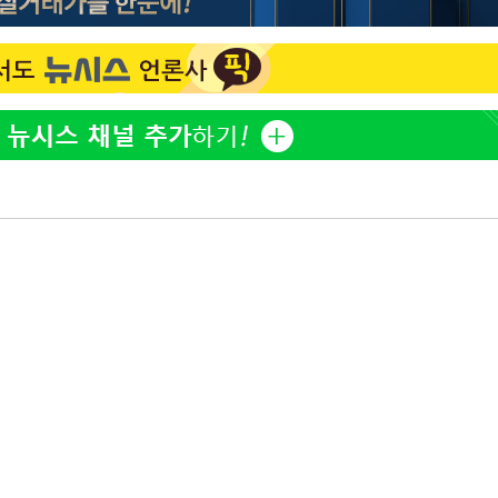
"바지 벗고 앞뒤로 돌아야 
1
다"…탈북민 김서아, 기쁨
3명은 중
검사 수치심 회상
"여군 지원 막힌 UDT 훈
2
에서 두차
다"…707 출신 女유튜버 
20일 후
"신약 찾자"…정부 과제로
3
바이오
한화큐셀·OCI, 美 수입
4
격제 도입에…"공정 경쟁
영"
"한강수영장, 문신 노출 이
5
"출입 막는 건 명백한 차별
"46세 맞아?" 바다를 '핫
6
닝…유산소 운동 효과 '톡
서인영 "환희가 크리스마스
7
폭로