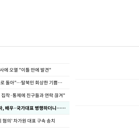
사에 오열 "이틀 만에 발견"
"바지 벗고 앞뒤로 돌아"…탈북민 회상한 기쁨조 검사
인 집착·통제에 친구들과 연락 끊겨"
박찬민 딸 박민하, 배우·국가대표 병행하더니…근황이
기 혐의' 차가원 대표 구속 송치