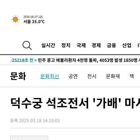
-7554초 전 >
[속보] 뉴욕증시, 일제 하락 마감…나스닥 0.06%↓
2026.08.07 (금)
서울 35.0℃
-31592초 전 >
[속보] 7월 중국 수출 23.9%↑ 수입 27.5%↑…무역총
25.3%↑
-28752초 전 >
[속보]'채상병 순직 책임' 임성근, 항소심도 징역 3년
-28618초 전 >
[속보]종합특검, '관저이전 봐주기 감사' 유병호 구속기소
실시간
정치
국제
경제
금융
산업
-25218초 전 >
민주 콩고 에볼라환자 4천명 돌파, 4053명 발생 1850명
-24468초 전 >
[속보]'300억원대 사기 혐의' 차가원 대표 구속 송치
-23662초 전 >
"미 전국적 살모네라 식중독 원인은 멕시코산 할라피뇨"--
문화
문화최신
공연
전시
문화재
책
-22175초 전 >
[속보]경찰·노동부, HL만도 평택사업장 끼임 사망 관련
-22056초 전 >
[속보]합수본, '투표율 허위 입력' 중앙·서울·경기도 선관
압수수색
-21811초 전 >
[속보]원·달러 환율, 오전 9시 1423.8원
덕수궁 석조전서 '가배' 
-21607초 전 >
[속보]삼성전자·SK하이닉스 동반 강보합…1%대 상승 
-21593초 전 >
[속보]코스닥, 5.95포인트(0.74%) 상승한 807.62개장
등록 2025.03.18 14:10:01
-21561초 전 >
[속보]코스피, 6300선 재탈환…1.09% 오른 6365.07 
-18726초 전 >
시리아 다마스쿠스 교외에서 미니버스 폭발.. 14명 부상, 
태
-18024초 전 >
입추에도 극한더위…서울 낮 39도 '폭염중대경보'