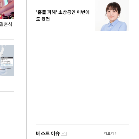
'홈플 피해' 소상공인 이번에
도 뒷전
 결혼식
폭염으로 멈춘 프로야구… 발걸음 돌리는 팬들
이 대통령, '청
총력 대응'