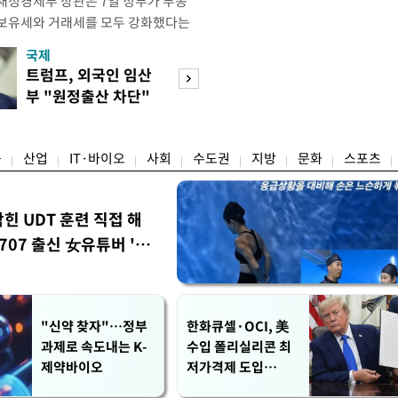
재정경제부 장관은 7일 정부가 부동
 보유세와 거래세를 모두 강화했다는
주) 30억원 이하 주택은 보유세도 줄
국제
경제
양도세도 줄어든다"고 설명했다. 구 부
트럼프, 외국인 임산
[단독]국가계약 
 라디오 '김종배의 시선집중'과의 인
부 "원정출산 차단"
제한 손본다…실
 이하 주택이) 99% 정도 된다.
명령
검토
융
산업
IT·바이오
사회
수도권
지방
문화
스포츠
막힌 UDT 훈련 직접 해
07 출신 女유튜버 '완
"신약 찾자"…정부
한화큐셀·OCI, 美
과제로 속도내는 K-
수입 폴리실리콘 최
제약바이오
저가격제 도입
에…"공정 경쟁·수