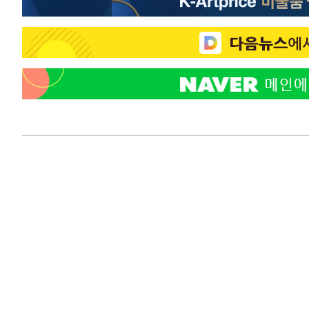
-18726초 전 >
시리아 다마스쿠스 교외에서 미니버스 폭발.. 14명 부상, 
태
-18024초 전 >
입추에도 극한더위…서울 낮 39도 '폭염중대경보'
-12988초 전 >
이란, 호르무즈서 "적국 목표물들"과 대치로 남부 케슘섬
례 큰 폭발음
-11703초 전 >
[속보]美, 폴리실리콘 수입 규제…파생제품 15% 관세, 1
발효
-9854초 전 >
[속보]트럼프, 美 원정출산 금지 행정명령 서명
-7554초 전 >
[속보] 뉴욕증시, 일제 하락 마감…나스닥 0.06%↓