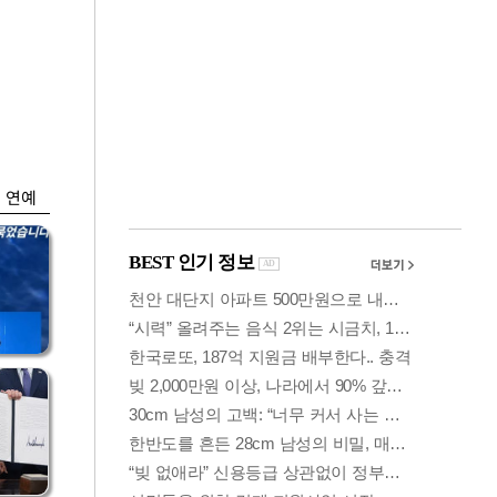
금융
입찰
"집값 더 뛰기 전 사
효성
자"…보금자리론 수
요 폭증
연예