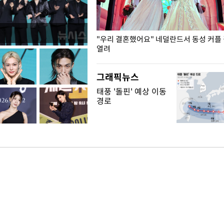
국엔 찜통 더위
"우리 결혼했어요" 네덜란드서 동성 커플
열려
그래픽뉴스
태풍 '돌핀' 예상 이동
경로