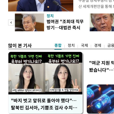
구윤철 경제부총리 겸 
산 세제개편안을 통해
지적에 대해 "사는(실거
정치
어들고 나중에 팔 때 
첫 입
범여권 "조희대 직무
총리는 이날 오전 MBC
방기…대법관 즉시
터뷰에서 "이게(30억원
역 송
제청"
많이 본 기사
종합
정치
국제
경제
금
"여군 지원 
봤습니다"…7
벽 소화'
"바지 벗고 앞뒤로 돌아야 했다"…
탈북민 김서아, 기쁨조 검사 수치심