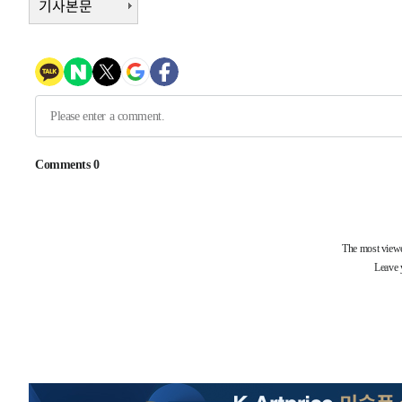
기사본문
-12988초 전 >
이란, 호르무즈서 "적국 목표물들"과 대치로 남부 케슘섬
례 큰 폭발음
-11703초 전 >
[속보]美, 폴리실리콘 수입 규제…파생제품 15% 관세, 1
발효
-9854초 전 >
[속보]트럼프, 美 원정출산 금지 행정명령 서명
-7554초 전 >
[속보] 뉴욕증시, 일제 하락 마감…나스닥 0.06%↓
-31592초 전 >
[속보] 7월 중국 수출 23.9%↑ 수입 27.5%↑…무역총
25.3%↑
-28752초 전 >
[속보]'채상병 순직 책임' 임성근, 항소심도 징역 3년
-28618초 전 >
[속보]종합특검, '관저이전 봐주기 감사' 유병호 구속기소
-25218초 전 >
민주 콩고 에볼라환자 4천명 돌파, 4053명 발생 1850명
-24468초 전 >
[속보]'300억원대 사기 혐의' 차가원 대표 구속 송치
-23662초 전 >
"미 전국적 살모네라 식중독 원인은 멕시코산 할라피뇨"--
-22175초 전 >
[속보]경찰·노동부, HL만도 평택사업장 끼임 사망 관련
-22056초 전 >
[속보]합수본, '투표율 허위 입력' 중앙·서울·경기도 선관
압수수색
-21811초 전 >
[속보]원·달러 환율, 오전 9시 1423.8원
-21607초 전 >
[속보]삼성전자·SK하이닉스 동반 강보합…1%대 상승 
-21593초 전 >
[속보]코스닥, 5.95포인트(0.74%) 상승한 807.62개장
-21561초 전 >
[속보]코스피, 6300선 재탈환…1.09% 오른 6365.07 