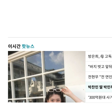
이시간
핫뉴스
방은희, 母 고독
전현무 "전 연
'300억원대 사