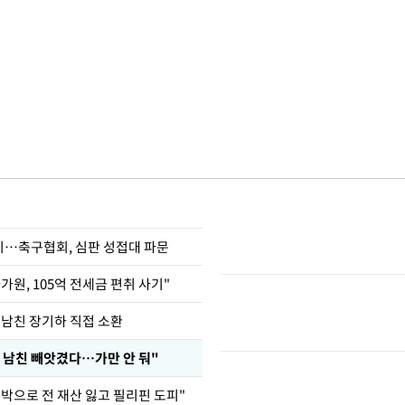
…축구협회, 심판 성접대 파문
가원, 105억 전세금 편취 사기"
 남친 장기하 직접 소환
 남친 빼앗겼다…가만 안 둬"
도박으로 전 재산 잃고 필리핀 도피"