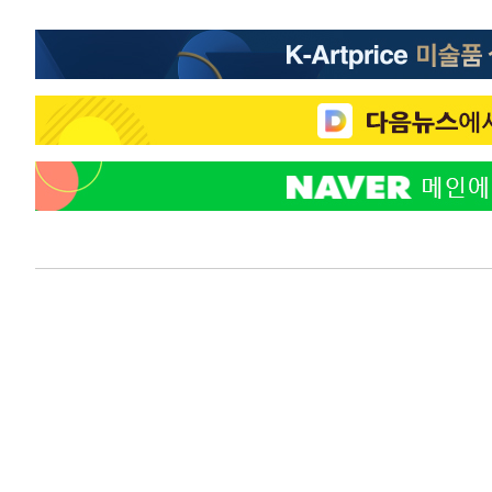
-10814초 전 >
"韓 외환시장 개입 관측 배경엔 美의 대한국 무역적자 있
-10641초 전 >
'월드컵 탈락 후폭풍' 축구협회…초유의 압수수색에 '충격
-10481초 전 >
서울 낮 37.9도, 올여름 최고치 경신…영등포 순간 '40도
-10043초 전 >
[속보]종합특검, 대검 추가 압수수색…내란 중요임무종사
-6138초 전 >
[속보]코스닥, 800p 회복…0.26% 오른 801.67 마감
-6068초 전 >
[속보]코스피, 301.88포인트(4.58%) 내린 6296.38 마감
-5933초 전 >
[속보]원·달러 환율, 0.7원 내린 1423.8원 마감
-3532초 전 >
"여기 떨어졌다"…다누리, 스페이스X 로켓 달 충돌 흔적 
-577초 전 >
손흥민, 5경기 연속골 실패…LAFC는 승부차기 끝 과달라하
1시간 전 >
내일까지 39도 '펄펄'…기상청 "태풍 지나며 폭염 잠시 꺾인