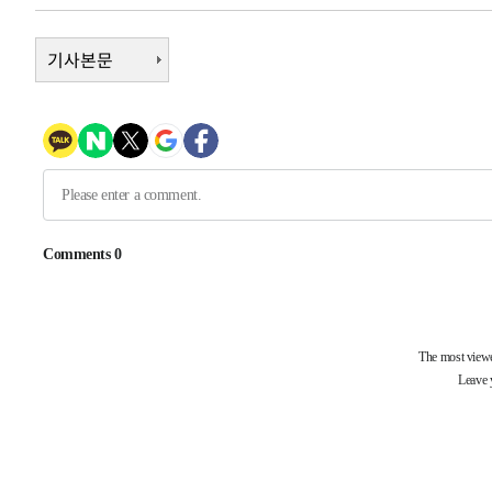
-6138초 전 >
[속보]코스닥, 800p 회복…0.26% 오른 801.67 마감
-6068초 전 >
기사본문
[속보]코스피, 301.88포인트(4.58%) 내린 6296.38 마감
-5933초 전 >
[속보]원·달러 환율, 0.7원 내린 1423.8원 마감
-3532초 전 >
"여기 떨어졌다"…다누리, 스페이스X 로켓 달 충돌 흔적 
-577초 전 >
손흥민, 5경기 연속골 실패…LAFC는 승부차기 끝 과달라하
1시간 전 >
내일까지 39도 '펄펄'…기상청 "태풍 지나며 폭염 잠시 꺾인
-31703초 전 >
'월드컵 탈락 후폭풍' 축구협회…11시간 걸린 초유의 압
합)
-31139초 전 >
[속보] 뉴욕증시, 혼조 출발…나스닥 0.3%↓, 다우 0.1
-29932초 전 >
축구협회, 15년 전 심판 성 접대 파문에 "현재는 내부 지
-28617초 전 >
경찰, '홍명보는 2순위' 결론냈던 스포츠윤리센터도 압
-14213초 전 >
[속보]합참 "北 발사체는 단거리탄도미사일…감시·경계
화"
-13961초 전 >
日방위성, 北이 동해로 쏜 발사체는 탄도미사일 가능성
-12391초 전 >
[속보] SKT, 에이닷 서비스 장애 발생…"원인 파악 중"
-11797초 전 >
[속보]합참 "북, 동해상으로 미상 발사체 발사"
-11193초 전 >
'낮 최고 39도' 불볕더위…한밤 열대야도 계속[내일날씨]
-11152초 전 >
[속보]7~9일 프로야구 3연전도 폭염 취소…11일 재개