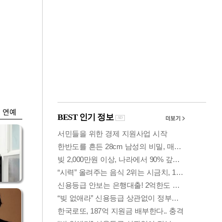
금융
개
외국인 폭풍매도에
 우
코스피 6200선 주저
앉아
연예