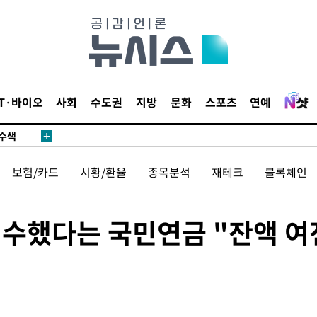
다"
수수색(종
4%↑
침 준수"
IT·바이오
사회
수도권
지방
문화
스포츠
연예
수수색
태세 강
보험/카드
시황/환율
종목분석
재테크
블록체인
 회수했다는 국민연금 "잔액 여
어"
·당황'
'
 혐의