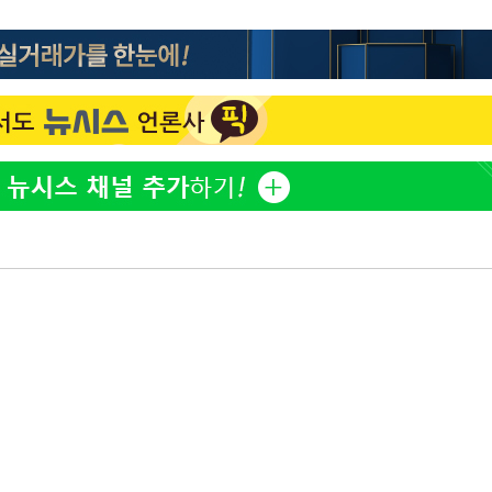
이승기 측 "차가원 전세금 
1
반환은 고도의 사기 수법
어"
벌 원해"
·당황'
정보석 "황정음 전 남편 
2
'
었는데…"
 혐의
아이유, 장기하 '별일 없
3
일상 공개
허지웅 "우리가 지지했던 
4
들었다"…형소법 개정에 
포착
김혜수 "우린 돈 받고 일
라 격파
5
는 만큼 해내야"
다"
[속보]산업장관 "李정부,
6
정 전력 위해 불가피"
'아들아 요양원은 싫다'…
7
도 집 거주 희망