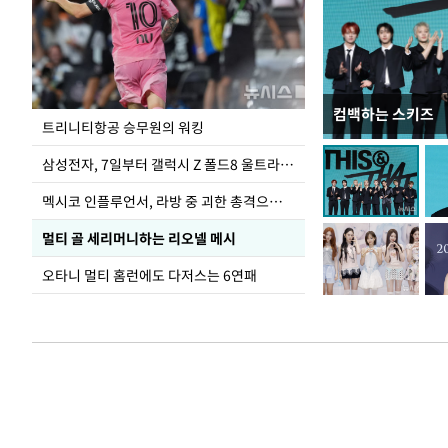
컴백하는 스키즈
입추 하루 앞둔 
트리니티항공 승무원의 워킹
폭염
삼성전자, 7일부터 갤럭시 Z 폴드8 울트라·폴드8·플립8 출시
멕시코 인플루언서, 라방 중 괴한 총격으로 사망
멀티 골 세리머니하는 리오넬 메시
오타니 멀티 홈런에도 다저스는 6연패