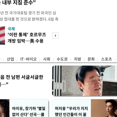
 내부 지침 준수"
년 전 국가대표팀 경기 전 외국인 심
성 접대를 한 것으로 밝혀졌다. 6일 축
 의원실은 축구협회가 2011~2012
국제
경제
게 성 접대한 사실을 확인했다. 당시
'이란 통제' 호르무즈
초고가 겨냥 세제
과 감독관 등 10여 명에게 한 번에
개방 임박…美 수용
편…전월세 '유탄'
00만원이 넘는 돈을 성
할까
려
융
산업
IT·바이오
사회
수도권
지방
문화
스포츠
음 전 남편 서글서글한
…"
아이유, 장기하 '별일
허지웅 "우리가 지지
없이 산다' 선곡…쿨
했던 인간들이 이 꼴