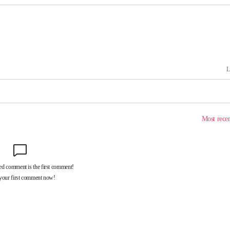
포착
라 격파
다"
수수색(종
4%↑
침 준수"
수수색
태세 강