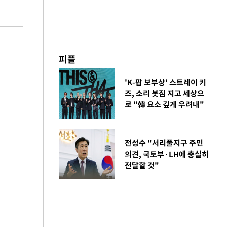
피플
'K-팝 보부상' 스트레이 키
즈, 소리 봇짐 지고 세상으
로 "韓 요소 깊게 우려내"
전성수 "서리풀지구 주민
의견, 국토부·LH에 충실히
전달할 것"