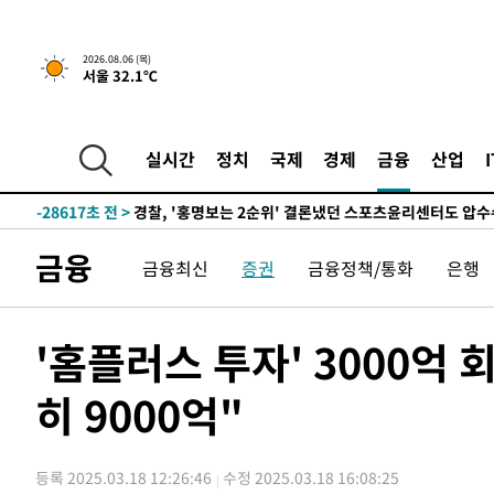
1시간 전 >
내일까지 39도 '펄펄'…기상청 "태풍 지나며 폭염 잠시 꺾인
2026.08.06 (목)
서울 32.1℃
-31703초 전 >
'월드컵 탈락 후폭풍' 축구협회…11시간 걸린 초유의 압
합)
-31139초 전 >
[속보] 뉴욕증시, 혼조 출발…나스닥 0.3%↓, 다우 0.1
-29932초 전 >
축구협회, 15년 전 심판 성 접대 파문에 "현재는 내부 지
실시간
정치
국제
경제
금융
산업
-28617초 전 >
경찰, '홍명보는 2순위' 결론냈던 스포츠윤리센터도 압
-14213초 전 >
[속보]합참 "北 발사체는 단거리탄도미사일…감시·경계
화"
-13961초 전 >
日방위성, 北이 동해로 쏜 발사체는 탄도미사일 가능성
금융
금융최신
증권
금융정책/통화
은행
-12391초 전 >
[속보] SKT, 에이닷 서비스 장애 발생…"원인 파악 중"
-11797초 전 >
[속보]합참 "북, 동해상으로 미상 발사체 발사"
-11193초 전 >
'낮 최고 39도' 불볕더위…한밤 열대야도 계속[내일날씨]
'홈플러스 투자' 3000억
-11152초 전 >
[속보]7~9일 프로야구 3연전도 폭염 취소…11일 재개
히 9000억"
-10814초 전 >
"韓 외환시장 개입 관측 배경엔 美의 대한국 무역적자 있
-10641초 전 >
'월드컵 탈락 후폭풍' 축구협회…초유의 압수수색에 '충격
-10481초 전 >
서울 낮 37.9도, 올여름 최고치 경신…영등포 순간 '40도
등록 2025.03.18 12:26:46
수정 2025.03.18 16:08:25
-10043초 전 >
[속보]종합특검, 대검 추가 압수수색…내란 중요임무종사