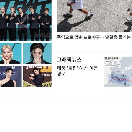
전남광주… 열화상 카메라에 담긴
폭염으로 멈춘 프로야구… 발걸음 돌리는
그래픽뉴스
태풍 '돌핀' 예상 이동
경로