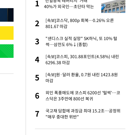
미
'단일종목 레버리지' 거래
1
1
…엄
40%가 외국인…초단타 막는
'과다호가부담금' 추진
서글서글한 인상이
[속보]코스닥, 800p 회복…0.26% 오른
2
2
801.67 마감
이 산다' 선곡…쿨한
"샌디스크 실적 실망" SK하닉, 또 10% 털
3
3
썩…삼전도 6%↓(종합)
인간들이 이 꼴 만
[속보]코스피, 301.88포인트(4.58%) 내린
4
4
격한 반응
6296.38 마감
하는 프리랜서…받
[속보]원·달러 환율, 0.7원 내린 1423.8원
5
5
마감
 원전 반대 안해…안
외인 폭풍매도에 코스피 6200선 '털썩'…코
6
6
스닥은 3주만에 800선 복귀
노인 70%는 아파
국고채 담합에 과징금 최대 15.2조…공정위
7
7
"매우 중대한 위반"