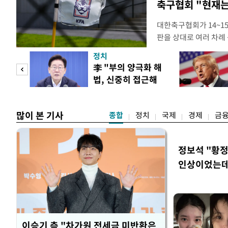
축구협회 "현재는
대한축구협회가 14~15
판을 상대로 여러 차례 
구계에 따르면 국회의 한
정치
년 국제심판 10여 명에
"사적
李 "부의 양극화 해
축구협회는 외국인 심판
법, 신중히 접근해
수십만원에서 많게는 1
 차이
야"
많이 본 기사
종합
정치
국제
경제
금
정보석 "황정
인상이었는데
이승기 측 "차가원 전세금 미반환은