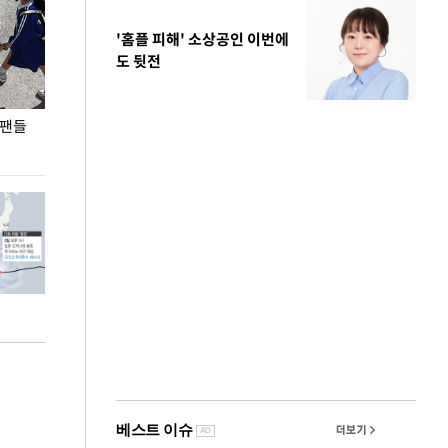
'홈플 피해' 소상공인 이번에
도 뒷전
 팬들
이 대통령, '청년 대책 속도 높여야…폭염 문제도
입추 코앞인데 전
총력 대응'