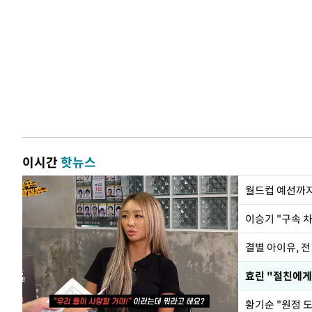
이시간
핫뉴스
월드컵 예선까지
이승기 "구속 차
결별 아이유, 전
효린 "절친에게
황기순 "원정 