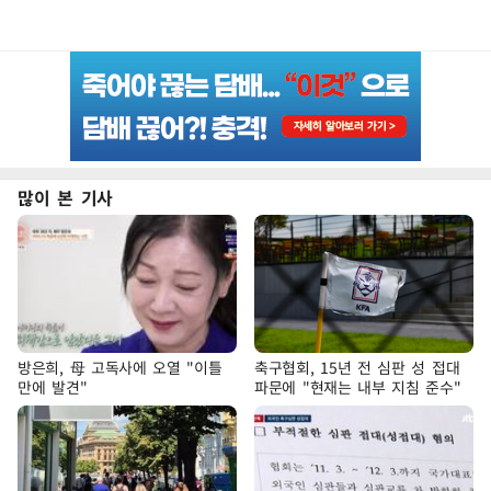
많이 본 기사
방은희, 母 고독사에 오열 "이틀
축구협회, 15년 전 심판 성 접대
만에 발견"
파문에 "현재는 내부 지침 준수"