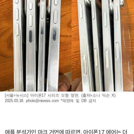
[서울=뉴시스] 아이폰17 시리즈 모형 옆면. (출처=소니 딕슨 X)
2025.03.18.
photo@newsis.com
*재판매 및 DB 금지
애플 분석가인 마크 거먼에 따르면, 아이폰17 에어는 더