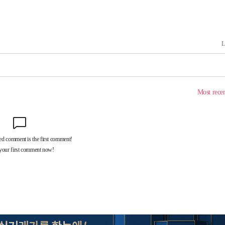
속[다음주
다"
려 죄송"
서미화·한
1위… 정청
2.08%·
 뛸 것"
리
날씨]
해 아틀레