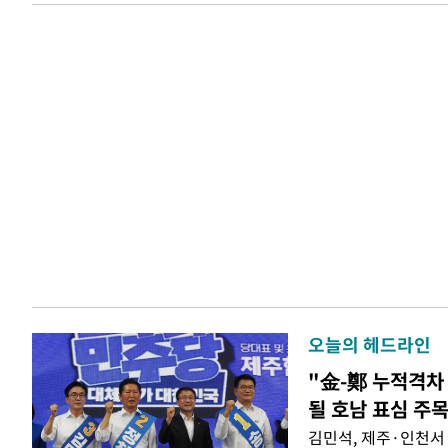
오늘의 헤드라인
"金-鄭 누적격차 
될 호남 표심 주
김민석, 제주·인천서 