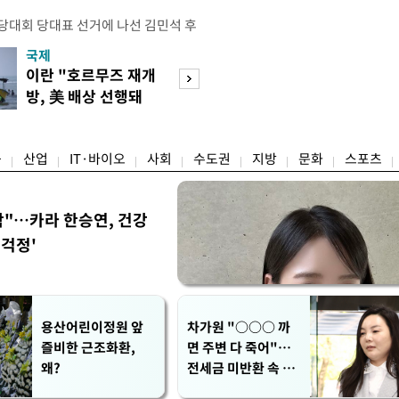
전당대회 당대표 선거에 나선 김민석 후
역 순회경선에서 '누적 1위'를 탈환했
국제
경제
 우세 지역으로 점쳐졌던 충청권과 부산
이란 "호르무즈 재개
세계식량가격 다
승 1패를 주고 받은 김 후보는 이날
방, 美 배상 선행돼
상승…곡물·설탕 
며 '2승 1패'로 앞서가게 됐다. 다
야"
썩'
율 차이가 '0.86%p'에 불과
융
산업
IT·바이오
사회
수도권
지방
문화
스포츠
착"…카라 한승연, 건강
'걱정'
용산어린이정원 앞
차가원 "○○○ 까
즐비한 근조화환,
면 주변 다 죽어"…
왜?
전세금 미반환 속 녹
취 폭로 파장