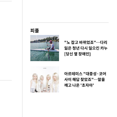
피플
"노 잡고 바뀌었죠"…다리
잃은 청년 다시 일으킨 카누
[당신 옆 장애인]
아르테미스 "대중성·코어
사이 해답 찾았죠"…알을
깨고 나온 '초자아'