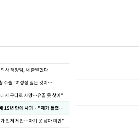
 의사 허양임, 새 출발했다
출 수술 "여성성 잃는 것이…"
군대서 구타로 사망…유골 못 찾아"
표창원, 남규리에 15년 만에 사과…"제가 틀렸습니다"
내가 먼저 제안…아기 못 낳아 미안"