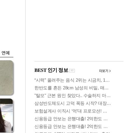
금융
시
다시 뛰는 코스닥…
'들
ETF 수익률 상위권
찍어
연예