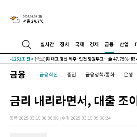
2026.08.09 (일)
서울 24.7℃
13시간 전 >
[속보]뉴욕증시 상승 마감…S&P 0.6% 나스닥 1.3%↑
-10969초 전 >
이란 "호르무즈 재개방 합의 근접…美 배상 선행돼야"
-2016초 전 >
[속보]與최고위원 제주·인천 순회경선…박선원·최민희·
실시간
정치
국제
경제
금융
산업
민수·김용 순
-1969초 전 >
[속보]김민석, 與 전대 당원투표 누적 득표율 45.42%로 
래 44.56%
-1251초 전 >
[속보]與 대표 경선 제주·인천 당원투표…金 47.75%·鄭 4
宋 10.17%
-785초 전 >
이강인 "아틀레티코 이적 기뻐…등번호 7번 의미보단 팀 위해
금융
금융최신
증권
금융정책/통화
은행
-720초 전 >
[속보]與 당대표 경선, 제주·인천 권리당원 투표 김민석 승
1시간 전 >
낮 최고 35도 '무더위'…동해안 시간당 30㎜ '강한 비'[내일
1시간 전 >
[속보]이강인 "감독님이 원하는 마음 느꼈고, 많은 트로피 원
금리 내리라면서, 대출 조
티코 이적"
1시간 전 >
수도권 40도 육박 '펄펄'…동해안 일부 지역엔 호의주의보
2시간 전 >
온열질환 사망자 3명 늘어…누적 환자 3000명 돌파
등록 2025.03.19 08:00:00
수정 2025.03.19 09:08:24
3시간 전 >
강릉에 시간당 81.4㎜ 물폭탄…도로 잠기고 담벼락 붕괴
4시간 전 >
백운산서 80년근 천종산삼 9뿌리 발견…감정가 1.3억원
5시간 전 >
선재도서 해루질 나섰다 실종 60대, 닷새 만에 숨진 채 발견