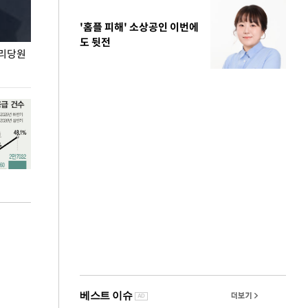
'홈플 피해' 소상공인 이번에
도 뒷전
권리당원
무더위 잊는 도심형 여름 축제 '2026 서울 바캉스
용산어린이정원 앞
페스티벌'