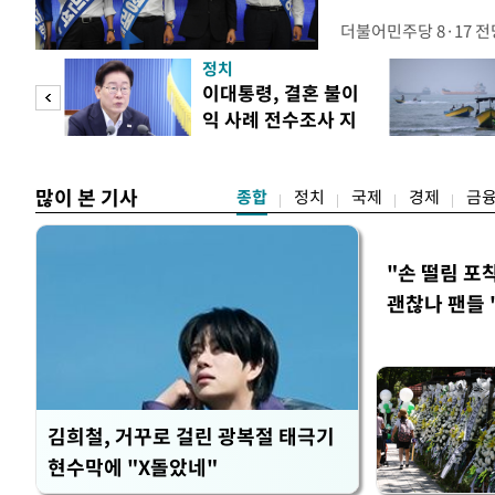
더불어민주당 8·17 
보가 8일 제주·인천 지
정치
다. 앞서 정청래 후보
희망
이대통령, 결혼 불이
·울산·경남 경선에서 1
각"
익 사례 전수조사 지
제주·인천 경선에서 이기
시
만 두 후보 간 누적 득표
많이 본 기사
종합
정치
국제
경제
금
"손 떨림 포
괜찮나 팬들 
김희철, 거꾸로 걸린 광복절 태극기
현수막에 "X돌았네"