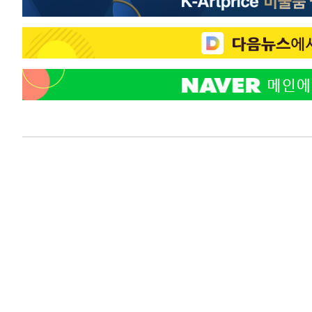
2시간 전 >
온열질환 사망자 3명 늘어…누적 환자 3000명 돌파
3시간 전 >
강릉에 시간당 81.4㎜ 물폭탄…도로 잠기고 담벼락 붕괴
4시간 전 >
백운산서 80년근 천종산삼 9뿌리 발견…감정가 1.3억원
5시간 전 >
선재도서 해루질 나섰다 실종 60대, 닷새 만에 숨진 채 발견
6시간 전 >
남자 농구, 나고야 아시안게임서 '홈팀' 일본과 한일전
6시간 전 >
여수 오동도 해상서 모터보트 전복…1명 사망·1명 실종
7시간 전 >
극한폭염 한풀 꺾이지만…'낮 최고 35도' 무더위, 열대야 계
날씨]
8시간 전 >
축구협회 "압수수색·성접대 논란 사과…쇄신의 기회로 삼겠
8시간 전 >
[속보]'압수수색·성접대 논란' 축구협회 "실망과 걱정 안겨드
11시간 전 >
'최고 37도' 폭염 지속…강원동해안 최대 150㎜ 비
13시간 전 >
[속보]뉴욕증시 상승 마감…S&P 0.6% 나스닥 1.3%↑