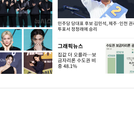
슨 일이? [뉴시스국회토pic]
민주당 당대표 후보 김민석, 제주·인천 
투표서 정청래에 승리
그래픽뉴스
집값 더 오를라…보
금자리론 수도권 비
중 48.1%