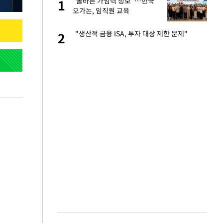
절
"올바른 가임력 정보"…한국
1
1
"
오가논, 임직원 교육
승연, 건강 괜찮나
"생산적 금융 ISA, 투자 대상 제한 문제"
2
2
근조화환, 왜?[뉴
3
 다 죽어"…전세금
4
백 "여성성을 잃는
5
당원투표 누적 득표율
6
44.56%
인천 순회경선…박
7
수·김용 순