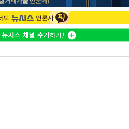
김희철, 거꾸로 걸린 광복
1
태극기 현수막에 "X돌았네
"손 떨림 포착"…카라 한
2
팬들 '걱정'
용산어린이정원 앞 즐비한 
3
시스Pic]
차가원 "○○○ 까면 주변
4
속[다음주
미반환 속 녹취 폭로 파장
다"
유혜정, 자궁적출 수술 고
려 죄송"
5
것이…"
[속보]김민석, 與 전대 
6
45.42%로 1위… 정청래 
[속보]與최고위원 제주·
7
선원·최민희·서미화·한민