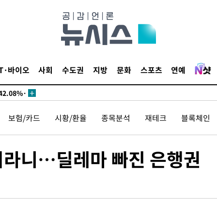
서미화·한
IT·바이오
사회
수도권
지방
문화
스포츠
연예
1위… 정청
2.08%·
 뛸 것"
보험/카드
시황/환율
종목분석
재테크
블록체인
리
날씨]
해 아틀레
이라니…딜레마 빠진 은행권