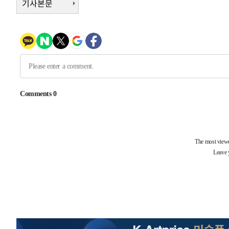
기사본문
6시간 전 >
남자 농구, 나고야 아시안게임서 '홈팀' 일본과 한일전
6시간 전 >
여수 오동도 해상서 모터보트 전복…1명 사망·1명 실종
7시간 전 >
극한폭염 한풀 꺾이지만…'낮 최고 35도' 무더위, 열대야 계
날씨]
8시간 전 >
축구협회 "압수수색·성접대 논란 사과…쇄신의 기회로 삼겠
8시간 전 >
[속보]'압수수색·성접대 논란' 축구협회 "실망과 걱정 안겨드
11시간 전 >
'최고 37도' 폭염 지속…강원동해안 최대 150㎜ 비
13시간 전 >
[속보]뉴욕증시 상승 마감…S&P 0.6% 나스닥 1.3%↑
-10969초 전 >
이란 "호르무즈 재개방 합의 근접…美 배상 선행돼야"
-2016초 전 >
[속보]與최고위원 제주·인천 순회경선…박선원·최민희·
민수·김용 순
-1969초 전 >
[속보]김민석, 與 전대 당원투표 누적 득표율 45.42%로 
래 44.56%
-1251초 전 >
[속보]與 대표 경선 제주·인천 당원투표…金 47.75%·鄭 4
宋 10.17%
-785초 전 >
이강인 "아틀레티코 이적 기뻐…등번호 7번 의미보단 팀 위해
-720초 전 >
[속보]與 당대표 경선, 제주·인천 권리당원 투표 김민석 승
1시간 전 >
낮 최고 35도 '무더위'…동해안 시간당 30㎜ '강한 비'[내일
1시간 전 >
[속보]이강인 "감독님이 원하는 마음 느꼈고, 많은 트로피 원
티코 이적"
1시간 전 >
수도권 40도 육박 '펄펄'…동해안 일부 지역엔 호의주의보