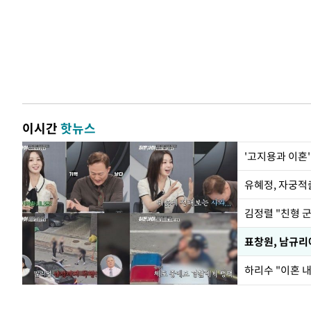
이시간
핫뉴스
'고지용과 이혼'
유혜정, 자궁적
김정렬 "친형 
하리수 "이혼 