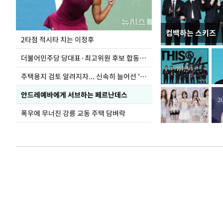
컴백하는 스키즈
이번주 국회에는 무
2타점 적시타 치는 이정후
더불어민주당 당대표·최고위원 후보 합동연설회
주택용지 검토 알려지자... 신속히 늘어선 '근조화환'
안드레예바에게 서브하는 페르난데스
폭우에 무너진 강릉 교동 주택 담벼락