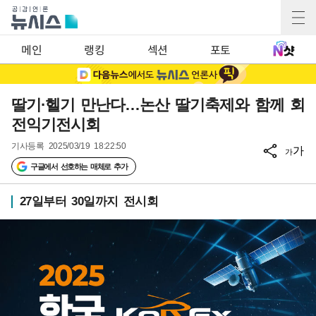
메인
랭킹
섹션
포토
딸기·헬기 만난다…논산 딸기축제와 함께 회
전익기전시회
기사등록
2025/03/19 18:22:50
가
가
구글에서 선호하는 매체로 추가
27일부터 30일까지 전시회