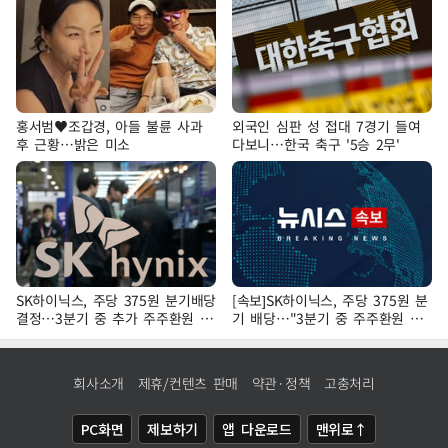
홍서범♥조갑경, 아들 불륜 사과
외국인 심판 성 접대 7경기 들여
후 근황…밝은 미소
다보니…한국 축구 '5승 2무'
SK하이닉스, 주당 375원 분기배당
[속보]SK하이닉스, 주당 375원 분
결정…3분기 중 추가 주주환원 발
기 배당…"3분기 중 주주환원 방
표
안 확정"
회사소개
제휴/컨텐츠 판매
약관·정책
고충처리
PC화면
제보하기
앱 다운로드
맨위로↑