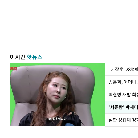
이시간
핫뉴스
"서장훈, 28억
방은희, 어머니 
백혈병 재발 최성
'서준맘' 박세미