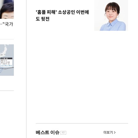
'홈플 피해' 소상공인 이번에
도 뒷전
…"국가
홈플러스, 67개 점포 가오픈… 13일 정식 개장
오세훈 서울시장,
환경 점검