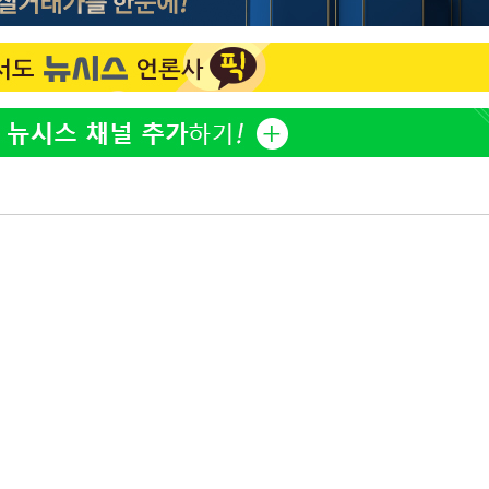
[단독]인천 부평구 아파트
1
10대가 40대 친모 살해
'서준맘' 박세미, 연하 남
2
생각도"
백혈병 재발 최성원 "치료
3
았다" 눈물
[속보]이 대통령 "부동산
4
매달리지 말고 과감히 실천
이 대통령, 6시간 부동산 
5
의…"기존 사고 방식에 매
히 실천"(종합)
홍콩 증시, 혼조 개장 후 
6
마감…H주 0.39%↑
이 대통령, 'ISA·주가누
7
질타하며 재검토 지시