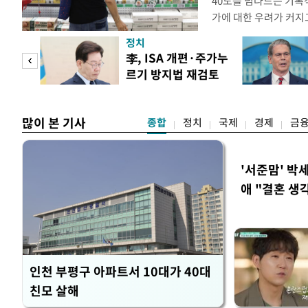
40도를 넘나드는 기록
가에 대한 우려가 커지
농작물 생육과 가축 생
정치
할 수 있기 때문이다.
 두
李, ISA 개편·주가누
르기보다는 품목별로 
르기 방지법 재검토
·수박·계란 등은 지난
 정도
지시
복숭아·닭고
많이 본 기사
종합
정치
국제
경제
금
'서준맘' 박
애 "결혼 생
인천 부평구 아파트서 10대가 40대
친모 살해