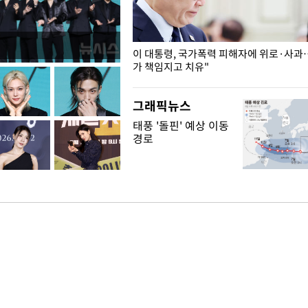
개구리밥
이 대통령, 국가폭력 피해자에 위로·사과
가 책임지고 치유"
그래픽뉴스
태풍 '돌핀' 예상 이동
경로