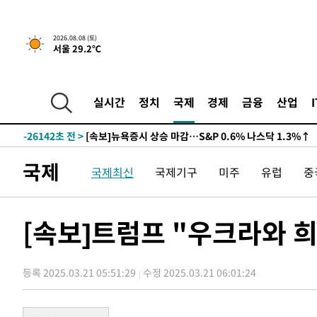
2026.08.08 (토)
서울 29.2℃
실시간
정치
국제
경제
금융
산업
-26142초 전 >
[속보]뉴욕증시 상승 마감…S&P 0.6% 나스닥 1.3%↑
국제
국제최신
국제기구
미주
유럽
중
[속보]트럼프 "우크라와 희
등록 2025.03.21 05:51:29
수정 2025.03.21 06:01:24