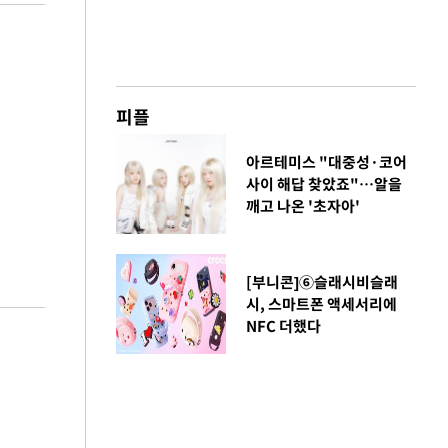
피플
아르테미스 "대중성·코어
사이 해답 찾았죠"…알을
깨고 나온 '초자아'
[부니콘]⑥슬래시비슬래
시, 스마트폰 액세서리에
NFC 더했다