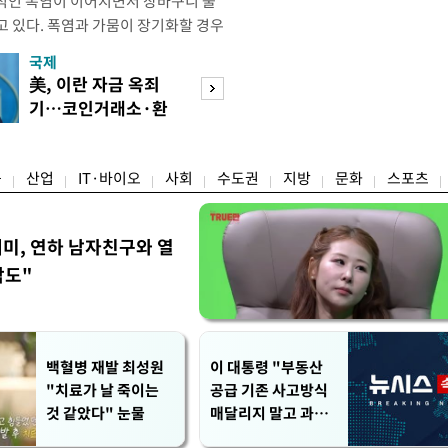
적인 폭염이 이어지면서 장바구니 물
고 있다. 폭염과 가뭄이 장기화할 경우
산성이 저하돼 농축산물 가격을 자극
국제
경제
 현재까지는 농축산물 가격이 일제히 오
美, 이란 자금 옥죄
수도권 고용 급랭
희비가 엇갈리는 모습이다. 배·토마토
기…코인거래소·환
전국 취업자 10명
해보다 가격이 오른 반면 사과·배추·
전소 제재
1명뿐
융
산업
IT·바이오
사회
수도권
지방
문화
스포츠
세미, 연하 남자친구와 열
각도"
백혈병 재발 최성원
이 대통령 "부동산
"치료가 날 죽이는
공급 기존 사고방식
것 같았다" 눈물
매달리지 말고 과감
히 실천"