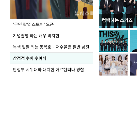
컴백하는 스키즈
지석천 뒤덮은 
'무민 팝업 스토어' 오픈
기념촬영 하는 배우 박지현
녹색 빛깔 띄는 동복호…저수율은 절반 남짓
삼정검 수치 수여식
반정부 시위대와 대치한 아르헨티나 경찰