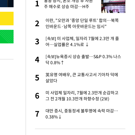
서
홍콩 증시, 혼조 개장 후 자원
1
1
주 매수로 상승 마감…H주
0.39%↑
자친구와 열애 "결혼
이란, "오만과 '중앙 단일 루트' 합의…북쪽
2
2
인바운드·남쪽 아웃바운드는 임시"
가 날 죽이는 것 같
[속보] 미 사업체, 일자리 7월에 2.3만 개 줄
3
3
어…실업률은 4.1%로 ↓
 공급 기존 사고방식
[속보]뉴욕증시 상승 출발…S&P 0.3% 나스
4
4
"
닥 0.8%↑
회의서 공급 논
英유명 여배우, 큰 교통사고서 기아차 덕에
5
5
달리지 말고 과감
살았다
자원주 매수로 상승
미 사업체 일자리, 7월에 2.3만개 순감하고
6
6
그 전 2개월 10.3만개 하향수정 (2보)
르기 방지법' 개편안
대만 증시, 중동정세 불투명에 속락 마감…
7
7
0.38%↓