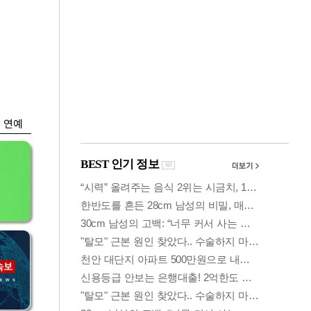
금융
…
두나무, 경찰청 '압수
 중
가상자산' 관리한다
연예