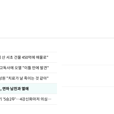
에 산 서초 건물 450억에 매물로"
고독사에 오열 "이틀 만에 발견"
원 "치료가 날 죽이는 것 같아"
, 연하 남친과 열애
심판 성접대 경기 '5승2무'…4강신화마저 의심받아