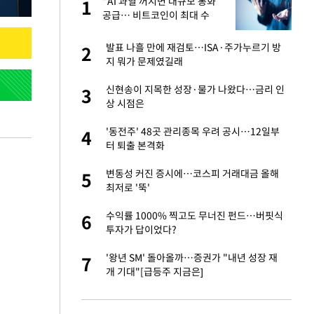
"AI 과열 꺼지면 대규모 통화
1
1
라"
공급… 비트코인이 최대 수
혜"
…"목디스크 심해
발표 나흘 만에 재검토…ISA·주가누르기 방
2
2
지 뭐가 문제였길래
톨루카전 선발 출
신현송이 지목한 성장·물가 나왔다…금리 인
3
3
상 시점은
'…열화상 카메라로 본
'동전주' 48곳 관리종목 우려 공시…12일부
4
4
터 퇴출 본격화
마드리드 입단
변동성 커진 증시에…코스피 거래대금 올해
5
5
최저로 '뚝'
"여기까지만 하자"
수익률 1000% 찍고도 무너진 펀드…버핏식
6
6
투자가 답이었다?
침묵…LAFC, 톨루
'왕년 SM' 돌아올까…증권가 "내년 성장 재
7
7
개 기대"[급등주 지금은]