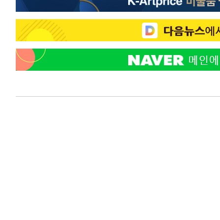
1시간 전 >
'여긴 20도, 저긴 50도'…열화상 카메라로 본 폭염 저감시설 
1시간 전 >
콜롬비아 신임 우파 대통령 취임 하루만에 차량폭탄 폭발 사건
3시간 전 >
튀르키예 외무장관, "메카 3국 방위협정은 이란이 목표 아냐 "
3시간 전 >
이군이 불법 군시설 건설한 레바논 남부에서 레바논군 3명 폭
4시간 전 >
[속보]美중부 사령관, 이스라엘 긴급방문 다중화된 전선 상황