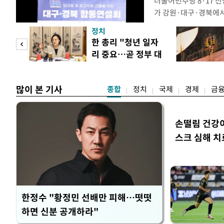
더불어민주당 8·17 
가 강원·대구·경북에
48.54%(1만8977
정치
를 1622표(4.14%p
만 피
한 총리 "청년 일자
·인천 권리당원 투표에
리 중요…곧 정부 대
적 합산(가중치 미반영)
공개
책"
많이 본 기사
종합
정치
국제
경제
금
손떨림 건강
스크 심해 치
한정수 "황정민 선배만 피해…떳떳
하면 신분 공개하라"