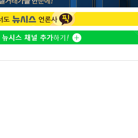
한정수 "황정민 선배만 피
1
해…떳떳하면 신분 공개하
'온도차'
손떨림 건강이상설 한승연
2
 밝혀
치료 중"
발로 부상
LAFC 손흥민, 리그스컵 
3
 논의
격…득점포 재가동 도전
'여긴 20도, 저긴 50도
4
폭염 저감시설 '온도차'
이강인, 오늘 서울서 AT
5
식…'전례 없는 특급대우'
제니, 동거 여부 물음에 
6
웃음
손흥민, 68분 뛰고 2경기 
7
카에 1-0 승리(종합)