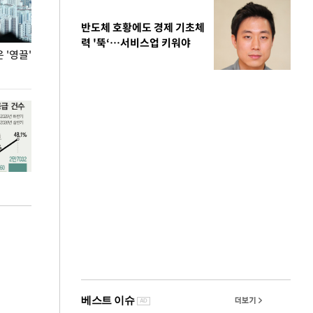
반도체 호황에도 경제 기초체
력 '뚝‘…서비스업 키워야
'영끌'
폭염 속 주말 풍경은?
극한 폭염에 바
도