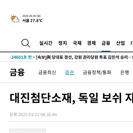
-25921초 전 >
[속보]與 강원·TK 당원투표 합산 김민석 48.54%로 
44.40%
-25255초 전 >
與 강원·TK 당원투표 합산 김민석 46.01%로 승리…정
2026.08.09 (일)
서울 27.8℃
44.53%
-25095초 전 >
[속보]與전대 권리당원투표…강원·경북 김민석, 대구 정
-24902초 전 >
[속보]與 당대표 경선, 경북 권리당원 투표 김민석 47.3
45.71%
-24804초 전 >
[속보]與 당대표 경선, 대구 권리당원 투표 정청래 47.8
실시간
정치
국제
경제
금융
산업
46.35%
-24601초 전 >
[속보]與 당대표 경선, 강원 권리당원 투표 김민석 승리…5
득표
-22519초 전 >
"일본축구협회, 대한축구협회 성 접대 의혹 심판 조사"
-15161초 전 >
[속보]장은수, KLPGA 제주삼다수 역전 우승…데뷔 10년
금융
금융최신
증권
금융정책/통화
은행
정상
-10526초 전 >
"얼마나 더웠으면"…안동 물길공원서 헤엄친 구렁이 '소
-10453초 전 >
손흥민, 68분 뛰고 2경기 침묵…LAFC, 톨루카에 1-0 승
-9725초 전 >
'2경기 연속 침묵' 손흥민, 톨루카전 68분만 뛰고 슈팅 0개
대진첨단소재, 독일 보쉬 자
-8477초 전 >
이강인, 오늘 서울서 AT마드리드 입단식…'전례 없는 특급
1시간 전 >
'여긴 20도, 저긴 50도'…열화상 카메라로 본 폭염 저감시설 
등록 2025.03.21 08:36:44
1시간 전 >
콜롬비아 신임 우파 대통령 취임 하루만에 차량폭탄 폭발 사건
3시간 전 >
튀르키예 외무장관, "메카 3국 방위협정은 이란이 목표 아냐 "
3시간 전 >
이군이 불법 군시설 건설한 레바논 남부에서 레바논군 3명 폭