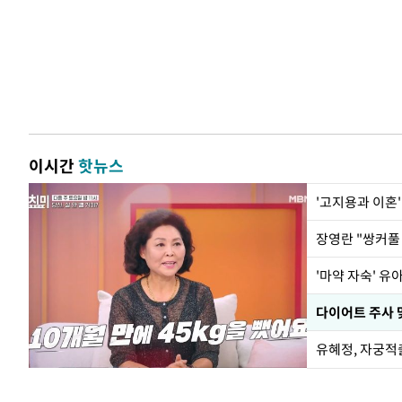
이시간
핫뉴스
'고지용과 이혼'
'마약 자숙' 유
유혜정, 자궁적