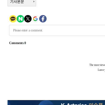
기사본문
4시간 전 >
[속보]美중부 사령관, 이스라엘 긴급방문 다중화된 전선 상황
-30969초 전 >
이강인 ATM 입단식에 '상암벌 들썩'…"세계적인 선수 
-29965초 전 >
태풍 돌핀, 중 저장성 타이저우시 해안에 상륙 (1보)
-27311초 전 >
AT마드리드 데뷔 앞둔 이강인, 맨시티전 선발 대신 '벤치 
-25941초 전 >
[속보]與 강원·TK 당원투표 합산 김민석 48.54%로 
44.40%
-25275초 전 >
與 강원·TK 당원투표 합산 김민석 46.01%로 승리…정
44.53%
-25115초 전 >
[속보]與전대 권리당원투표…강원·경북 김민석, 대구 정
-24922초 전 >
[속보]與 당대표 경선, 경북 권리당원 투표 김민석 47.3
45.71%
-24824초 전 >
[속보]與 당대표 경선, 대구 권리당원 투표 정청래 47.8
46.35%
-24621초 전 >
[속보]與 당대표 경선, 강원 권리당원 투표 김민석 승리…5
득표
-22539초 전 >
"일본축구협회, 대한축구협회 성 접대 의혹 심판 조사"
-15181초 전 >
[속보]장은수, KLPGA 제주삼다수 역전 우승…데뷔 10년
정상
-10546초 전 >
"얼마나 더웠으면"…안동 물길공원서 헤엄친 구렁이 '소
-10473초 전 >
손흥민, 68분 뛰고 2경기 침묵…LAFC, 톨루카에 1-0 승
-9745초 전 >
'2경기 연속 침묵' 손흥민, 톨루카전 68분만 뛰고 슈팅 0개
-8497초 전 >
이강인, 오늘 서울서 AT마드리드 입단식…'전례 없는 특급