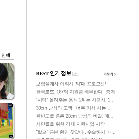
금융
박
변동성 커진 코스
연
피…거래대금 올해
최저
연예