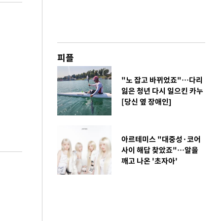
피플
"노 잡고 바뀌었죠"…다리
잃은 청년 다시 일으킨 카누
[당신 옆 장애인]
아르테미스 "대중성·코어
사이 해답 찾았죠"…알을
깨고 나온 '초자아'