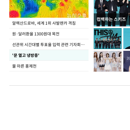
컴백하는 스키즈
주유소 기름값 12
알렉산드로바, 세계 1위 사발렌카 격침
원·달러환율 1300원대 목전
선관위 시간대별 투표율 입력 관련 기자회견하는 주진우 의원
'문 열고 냉방중'
물 마른 홍제천