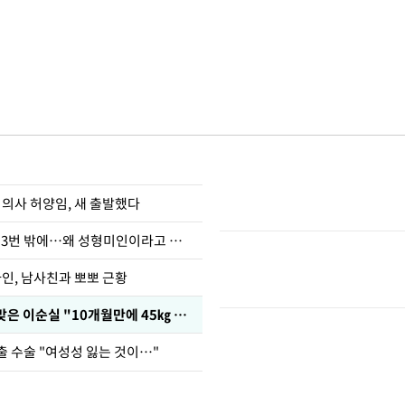
 의사 허양임, 새 출발했다
장영란 "쌍커풀 3번 밖에…왜 성형미인이라고 하냐"
아인, 남사친과 뽀뽀 근황
다이어트 주사 맞은 이순실 "10개월만에 45㎏ 감량"
출 수술 "여성성 잃는 것이…"