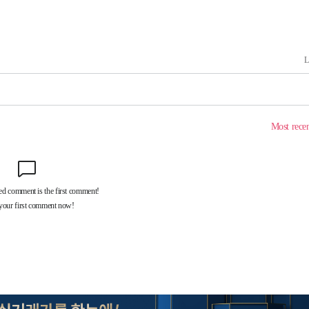
 논의
되길"
시작'
승리…정청래
청래
청래 승리
7%·정청래
2%·김민석
0.30%
 차에 첫
동'
리(종합)
대우'