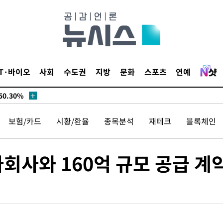
승리…정청래
청래
청래 승리
7%·정청래
2%·김민석
IT·바이오
사회
수도권
지방
문화
스포츠
연예
0.30%
 차에 첫
보험/카드
시황/환율
종목분석
재테크
블록체인
동'
리(종합)
회사와 160억 규모 공급 계
대우'
'온도차'
 밝혀
발로 부상