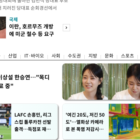
전당대회에 출마한 김민석 당대표 후보
서 치러진 당대표 순회경선에서
표)를 얻어 상대 경쟁주자인 정청래 후보
국제
경제
) 차로 제치고 1위를 차지했다. 전날 제주
이란, 호르무즈 개방
세제·토허제 엇
서도 김 후보가 앞섰다. 이에 따라 누
에 미군 철수 등 요구
자…실거주 유예 
에서도 김 후보(46.01%)가
장 검토
융
산업
IT·바이오
사회
수도권
지방
문화
스포츠
이상설 한승연…"목디
료 중"
LAFC 손흥민, 리그
'여긴 20도, 저긴 50
스컵 톨루카전 선발
도'…열화상 카메라
출격…득점포 재가
로 본 폭염 저감시설
동 도전
'온도차'