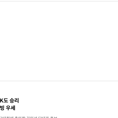
TK도 승리
박빙 우세