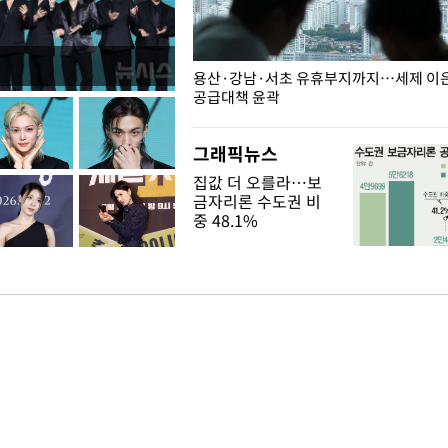
주째 하락, L당 1천800원대
용산·강남·서초 유휴부지까지…세제 이은 
공급대책 윤곽
그래픽뉴스
집값 더 오를라…보
금자리론 수도권 비
중 48.1%