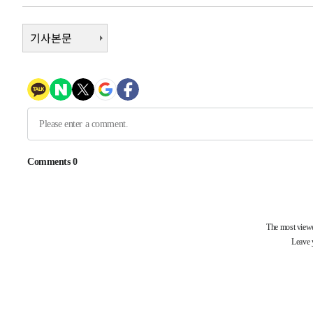
2시간 전 >
[속보]종합특검, 대검 추가 압수수색…내란 중요임무종사 혐
3시간 전 >
[속보]코스닥, 800p 회복…0.26% 오른 801.67 마감
기사본문
3시간 전 >
[속보]코스피, 301.88포인트(4.58%) 내린 6296.38 마감
3시간 전 >
[속보]원·달러 환율, 0.7원 내린 1423.8원 마감
4시간 전 >
"여기 떨어졌다"…다누리, 스페이스X 로켓 달 충돌 흔적 포착
5시간 전 >
손흥민, 5경기 연속골 실패…LAFC는 승부차기 끝 과달라하라
7시간 전 >
내일까지 39도 '펄펄'…기상청 "태풍 지나며 폭염 잠시 꺾인
-11976초 전 >
'월드컵 탈락 후폭풍' 축구협회…11시간 걸린 초유의 압
합)
-11412초 전 >
[속보] 뉴욕증시, 혼조 출발…나스닥 0.3%↓, 다우 0.1
-10205초 전 >
축구협회, 15년 전 심판 성 접대 파문에 "현재는 내부 지
-8890초 전 >
경찰, '홍명보는 2순위' 결론냈던 스포츠윤리센터도 압수
1시간 전 >
[속보]합참 "北 발사체는 단거리탄도미사일…감시·경계태세
1시간 전 >
日방위성, 北이 동해로 쏜 발사체는 탄도미사일 가능성
2시간 전 >
[속보] SKT, 에이닷 서비스 장애 발생…"원인 파악 중"
2시간 전 >
[속보]합참 "북, 동해상으로 미상 발사체 발사"
2시간 전 >
'낮 최고 39도' 불볕더위…한밤 열대야도 계속[내일날씨]