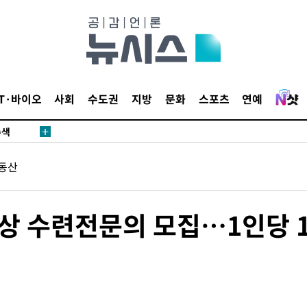
다"
수수색(종
4%↑
IT·바이오
사회
수도권
지방
문화
스포츠
연예
침 준수"
수색
 강화"
동산
상 수련전문의 모집…1인당 1
황'