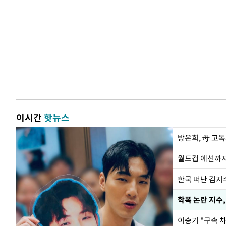
이시간
핫뉴스
방은희, 母 고독
월드컵 예선까지
한국 떠난 김지
학폭 논란 지수
이승기 "구속 차