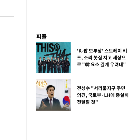
피플
'K-팝 보부상' 스트레이 키
즈, 소리 봇짐 지고 세상으
로 "韓 요소 깊게 우려내"
전성수 "서리풀지구 주민
의견, 국토부·LH에 충실히
전달할 것"