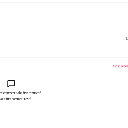
의
 격파
다"
수수색(종
4%↑
침 준수"
수색
 강화"