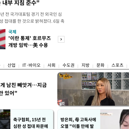
 내부 지침 준수"
년 전 국가대표팀 경기 전 외국인 심
성 접대를 한 것으로 밝혀졌다. 6일 축
 의원실은 축구협회가 2011~2012
국제
경제
게 성 접대한 사실을 확인했다. 당시
'이란 통제' 호르무즈
초고가 겨냥 세제
과 감독관 등 10여 명에게 한 번에
개방 임박…美 수용
편…전월세 '유탄'
00만원이 넘는 돈을 성
할까
려
융
산업
IT·바이오
사회
수도권
지방
문화
스포츠
에게 남친 빼앗겨…지금
안 있어"
축구협회, 15년 전
방은희, 母 고독사에
심판 성 접대 파문에
오열 "이틀 만에 발