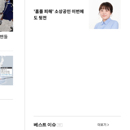
'홈플 피해' 소상공인 이번에
도 뒷전
 팬들
이 대통령, '청년 대책 속도 높여야…폭염 문제도
입추 코앞인데 전
총력 대응'