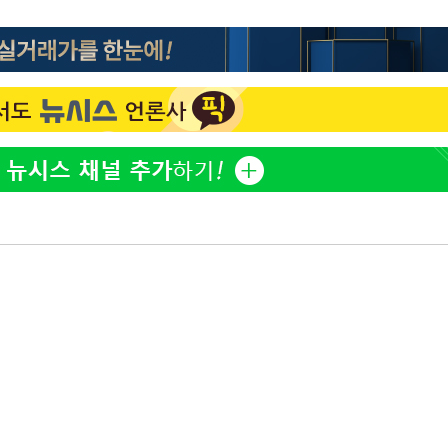
아이유, 장기하 '별일 없이 
1
다' 선곡…쿨한 일상 공개
효린 "절친에게 남친 빼
2
황'
만 안 있어"
축구협회, 15년 전 심판 
3
의
재는 내부 지침 준수"
방은희, 母 고독사에 오열 
4
[속보] SKT, 에이닷 서
5
인 파악 중"
 격파
다"
김지수, '여행사 대표' 변
6
니…"
극한 폭염에 프로야구 9
7
재개