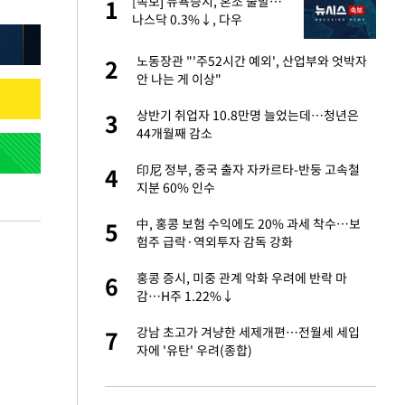
산
[속보] 뉴욕증시, 혼조 출발…
1
1
나스닥 0.3%↓, 다우
0.14%↑
앗겨…지금이라면 가
노동장관 "'주52시간 예외', 산업부와 엇박자
2
2
안 나는 게 이상"
성 접대 파문에 "현
상반기 취업자 10.8만명 늘었는데…청년은
3
3
44개월째 감소
"이틀 만에 발견"
印尼 정부, 중국 출자 자카르타-반둥 고속철
4
4
지분 60% 인수
비스 장애 발생…"원
中, 홍콩 보험 수익에도 20% 과세 착수…보
5
5
험주 급락·역외투자 감독 강화
신 근황 "가볼 만하
홍콩 증시, 미중 관계 악화 우려에 반락 마
6
6
감…H주 1.22%↓
일까지 취소…11일
강남 초고가 겨냥한 세제개편…전월세 세입
7
7
자에 '유탄' 우려(종합)