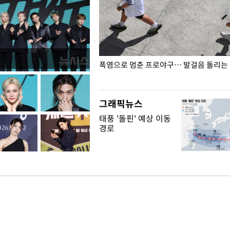
전남광주… 열화상 카메라에 담긴
폭염으로 멈춘 프로야구… 발걸음 돌리는
그래픽뉴스
태풍 '돌핀' 예상 이동
경로