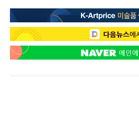
2시간 전 >
[속보]7~9일 프로야구 3연전도 폭염 취소…11일 재개
2시간 전 >
"韓 외환시장 개입 관측 배경엔 美의 대한국 무역적자 있어"
2시간 전 >
'월드컵 탈락 후폭풍' 축구협회…초유의 압수수색에 '충격·당
2시간 전 >
서울 낮 37.9도, 올여름 최고치 경신…영등포 순간 '40도'
2시간 전 >
[속보]종합특검, 대검 추가 압수수색…내란 중요임무종사 혐
3시간 전 >
[속보]코스닥, 800p 회복…0.26% 오른 801.67 마감
3시간 전 >
[속보]코스피, 301.88포인트(4.58%) 내린 6296.38 마감
3시간 전 >
[속보]원·달러 환율, 0.7원 내린 1423.8원 마감
4시간 전 >
"여기 떨어졌다"…다누리, 스페이스X 로켓 달 충돌 흔적 포착
5시간 전 >
손흥민, 5경기 연속골 실패…LAFC는 승부차기 끝 과달라하라
7시간 전 >
내일까지 39도 '펄펄'…기상청 "태풍 지나며 폭염 잠시 꺾인