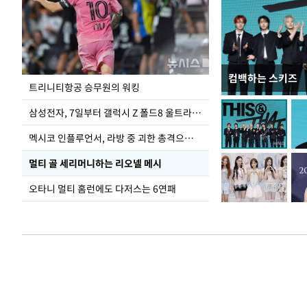
컴백하는 스키즈
입추 하루 앞둔 
트리니티항공 승무원의 워킹
폭염
삼성전자, 7일부터 갤럭시 Z 폴드8 울트라·폴드8·플립8 출시
멕시코 인플루언서, 라방 중 괴한 총격으로 사망
멀티 골 세리머니하는 리오넬 메시
오타니 멀티 홈런에도 다저스는 6연패