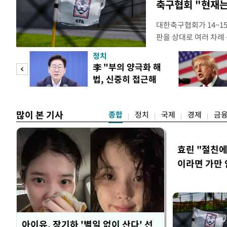
축구협회 "현재는
대한축구협회가 14~15
판을 상대로 여러 차례 
구계에 따르면 국회의 한
정치
년 국제심판 10여 명에
"사적
李 "부의 양극화 해
축구협회는 외국인 심판
법, 신중히 접근해
수십만원에서 많게는 1
 차
야"
많이 본 기사
종합
정치
국제
경제
금
효린 "절친
이라면 가만 
아이유, 장기하 '별일 없이 산다' 선