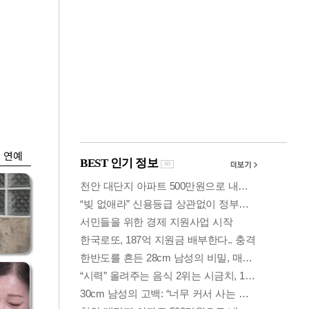
금융
개
외국인 폭풍매도에
 우
코스피 6200선 주저
앉아
연예