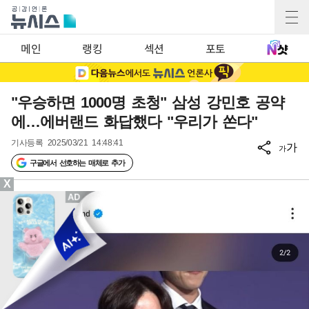
메인
랭킹
섹션
포토
"우승하면 1000명 초청" 삼성 강민호 공약
에…에버랜드 화답했다 "우리가 쏜다"
기사등록
2025/03/21 14:48:41
가
가
구글에서 선호하는 매체로 추가
X