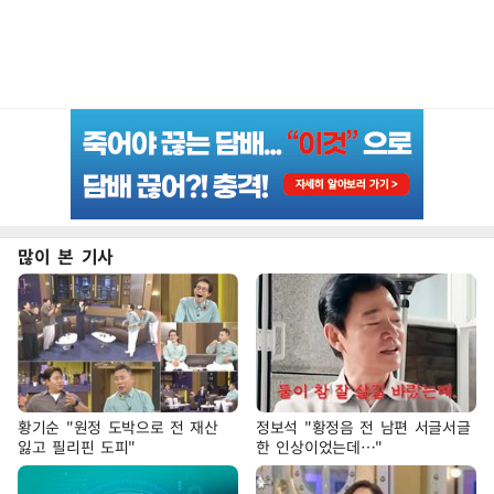
많이 본 기사
황기순 "원정 도박으로 전 재산
정보석 "황정음 전 남편 서글서글
잃고 필리핀 도피"
한 인상이었는데…"