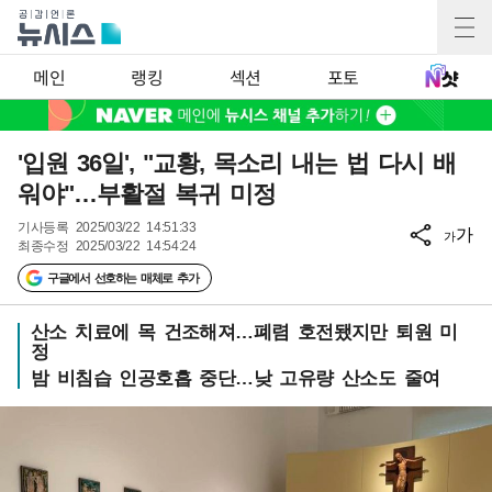
메인
랭킹
섹션
포토
'입원 36일', "교황, 목소리 내는 법 다시 배
워야"…부활절 복귀 미정
기사등록
2025/03/22 14:51:33
가
가
최종수정
2025/03/22 14:54:24
구글에서 선호하는 매체로 추가
산소 치료에 목 건조해져…폐렴 호전됐지만 퇴원 미
정
밤 비침습 인공호흡 중단…낮 고유량 산소도 줄여