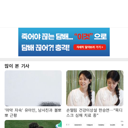
많이 본 기사
'마약 자숙' 유아인, 남사친과 볼뽀
손떨림 건강이상설 한승연…"목디
뽀 근황
스크 심해 치료 중"