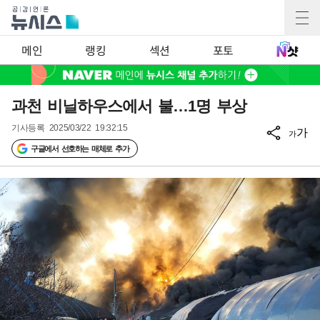
메인
랭킹
섹션
포토
과천 비닐하우스에서 불…1명 부상
기사등록
2025/03/22 19:32:15
가
가
구글에서 선호하는 매체로 추가