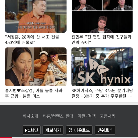
"서장훈, 28억에 산 서초 건물
전현무 "전 연인 집착에 친구들과
450억에 매물로"
연락 끊어"
홍서범♥조갑경, 아들 불륜 사과
SK하이닉스, 주당 375원 분기배당
후 근황…밝은 미소
결정…3분기 중 추가 주주환원 발
표
회사소개
제휴/컨텐츠 판매
약관·정책
고충처리
PC화면
제보하기
앱 다운로드
맨위로↑