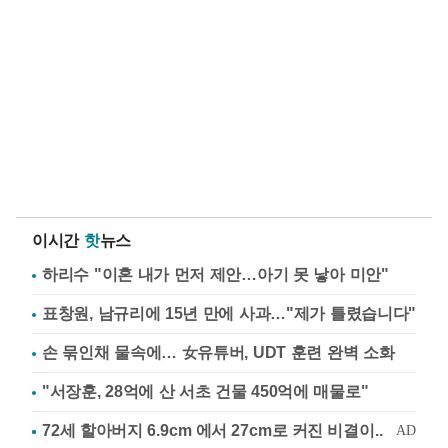
이시간
핫
뉴스
하리수 "이혼 내가 먼저 제안…아기 못 낳아 미안"
표창원, 남규리에 15년 만에 사과…"제가 틀렸습니다"
손 묶인채 물속에… 女유튜버, UDT 훈련 완벽 소화
"서장훈, 28억에 산 서초 건물 450억에 매물로"