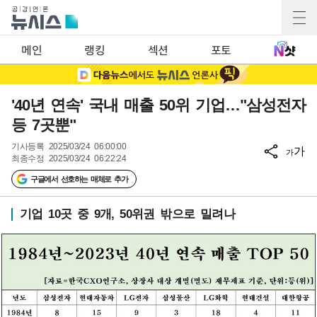
메인
랭킹
섹션
포토
'40년 연속' 국내 매출 50위 기업…"삼성전자
등 7곳뿐"
기사등록
2025/03/24 06:00:00
가
가
최종수정
2025/03/24 06:22:24
구글에서 선호하는 매체로 추가
기업 10곳 중 9개, 50위권 밖으로 밀려나