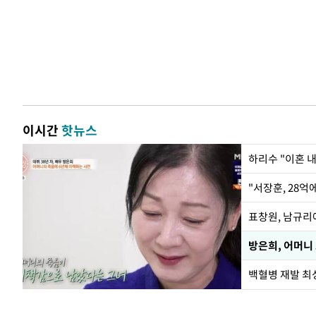
이시간
핫뉴스
하리수 "이혼 
"서장훈, 28억
방은희, 어머니
백혈병 재발 최성