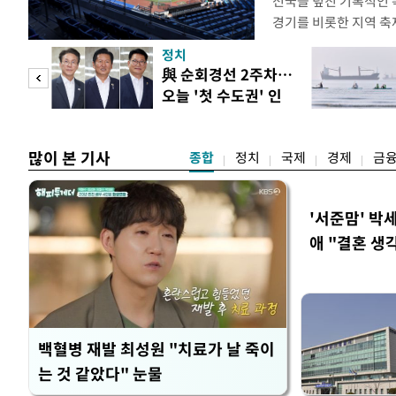
전국을 덮친 기록적인 
경기를 비롯한 지역 축
되고 있다. 골프장과 
정치
문을 닫거나 운영 시간
 두
與 순회경선 2주차…
전문가들은 최근 폭염이
오늘 '첫 수도권' 인
감당하기 어려운 수준에
 정도
천 주목
명적
많이 본 기사
종합
정치
국제
경제
금
'서준맘' 박
애 "결혼 생
백혈병 재발 최성원 "치료가 날 죽이
는 것 같았다" 눈물