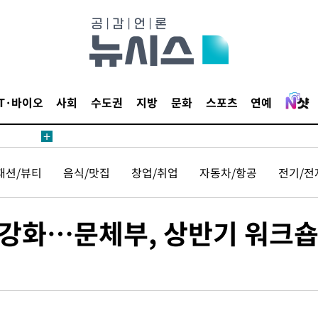
IT·바이오
사회
수도권
지방
문화
스포츠
연예
패션/뷰티
음식/맛집
창업/취업
자동차/항공
전기/전
 강화…문체부, 상반기 워크