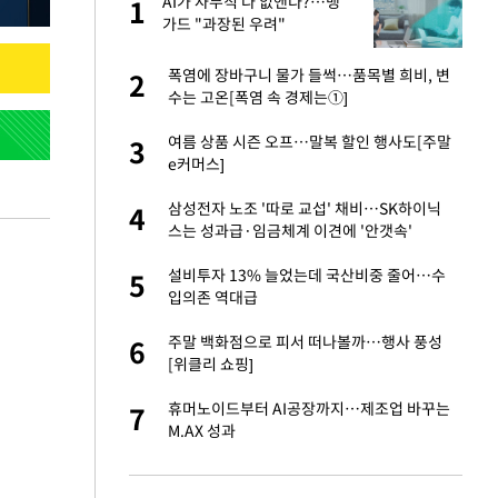
가
AI가 사무직 다 없앤다?…뱅
1
1
가드 "과장된 우려"
자친구와 열애 "결혼
폭염에 장바구니 물가 들썩…품목별 희비, 변
2
2
수는 고온[폭염 속 경제는①]
 10대가 40대 친
여름 상품 시즌 오프…말복 할인 행사도[주말
3
3
e커머스]
 공급 기존 사고방식
삼성전자 노조 '따로 교섭' 채비…SK하이닉
4
4
"
스는 성과급·임금체계 이견에 '안갯속'
회의서 공급 논
설비투자 13% 늘었는데 국산비중 줄어…수
5
5
달리지 말고 과감
입의존 역대급
싶어 이혼…애 못
주말 백화점으로 피서 떠나볼까…행사 풍성
6
6
[위클리 쇼핑]
르기 방지법' 개편안
휴머노이드부터 AI공장까지…제조업 바꾸는
7
7
M.AX 성과