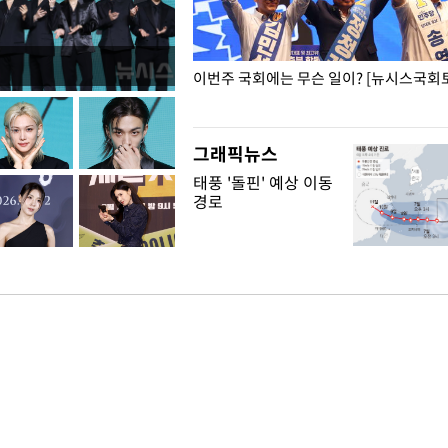
폭력 피해자에 위로·사과…"국가
이번주 국회에는 무슨 일이? [뉴시스국회토
"
그래픽뉴스
태풍 '돌핀' 예상 이동
경로