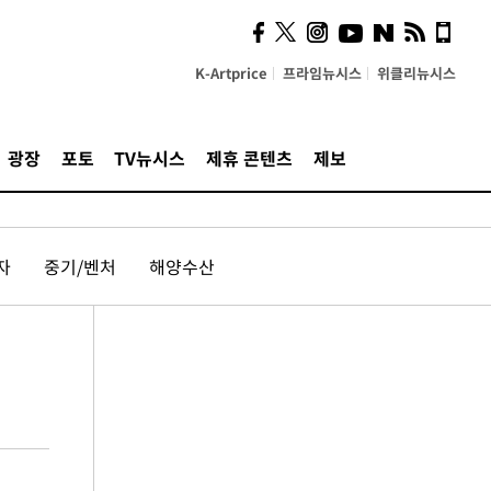
K-Artprice
프라임뉴시스
위클리뉴시스
광장
포토
TV뉴시스
제휴 콘텐츠
제보
자
중기/벤처
해양수산
숍