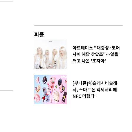
피플
아르테미스 "대중성·코어
사이 해답 찾았죠"…알을
깨고 나온 '초자아'
[부니콘]⑥슬래시비슬래
시, 스마트폰 액세서리에
NFC 더했다