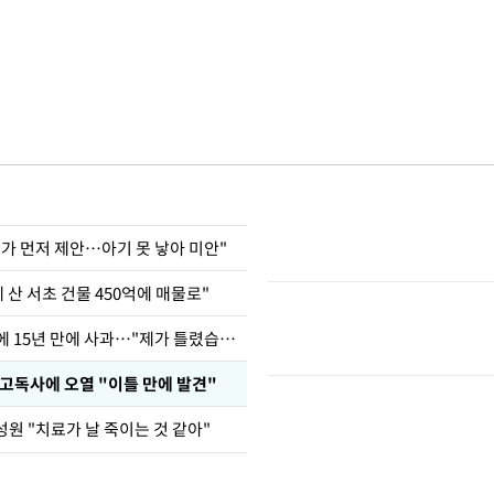
내가 먼저 제안…아기 못 낳아 미안"
에 산 서초 건물 450억에 매물로"
표창원, 남규리에 15년 만에 사과…"제가 틀렸습니다"
 고독사에 오열 "이틀 만에 발견"
원 "치료가 날 죽이는 것 같아"