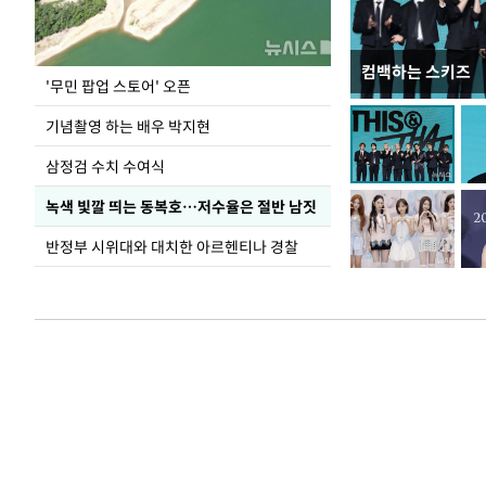
컴백하는 스키즈
이 대통령, 국가
'무민 팝업 스토어' 오픈
가 책임지고 치유
기념촬영 하는 배우 박지현
삼정검 수치 수여식
녹색 빛깔 띄는 동복호…저수율은 절반 남짓
반정부 시위대와 대치한 아르헨티나 경찰