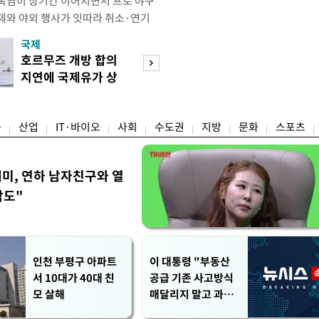
폭염이 장기간 이어지면서 프로 야구
제와 야외 행사가 잇따라 취소·연기
테니스장, 풋살장 등 야외 체육시설도
국제
경제
을 단축하는 등 폭염 대응에 나섰다.
호르무즈 개방 합의
호가 낮춘 매물 
 단순히 불쾌한 더위를 넘어 신체가
지연에 국제유가 상
다…종부세 출구 
 이르렀다며 야외 활동 시 생명에 치
승마감
는 강남
융
산업
IT·바이오
사회
수도권
지방
문화
스포츠
세미, 연하 남자친구와 열
각도"
인천 부평구 아파트
이 대통령 "부동산
서 10대가 40대 친
공급 기존 사고방식
모 살해
매달리지 말고 과감
히 실천"