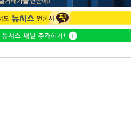
백혈병 재발 최성원 "치료
1
날 죽이는 것 같았다" 눈물
'서준맘' 박세미, 연하 남
2
생각도"
[단독]인천 부평구 아파트서
3
모 살해
[속보]이 대통령 "부동산
4
매달리지 말고 과감히 실천
이 대통령, 6시간 부동산 
5
의…"기존 사고 방식에 매
히 실천"(종합)
하리수 "미키정 보내주고 
6
낳아 미안했다"
이 대통령, 'ISA·주가누
7
질타하며 재검토 지시