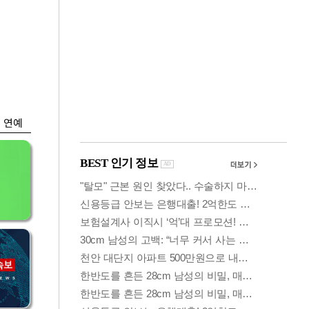
금융
나왔
두나무, 경찰청 '압수
찾
가상자산' 관리한다
연예