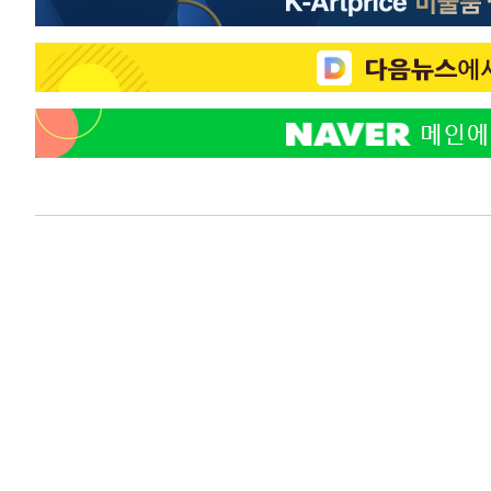
-9095초 전 >
백운산서 80년근 천종산삼 9뿌리 발견…감정가 1.3억원
-6805초 전 >
선재도서 해루질 나섰다 실종 60대, 닷새 만에 숨진 채 발견
-4339초 전 >
남자 농구, 나고야 아시안게임서 '홈팀' 일본과 한일전
-3715초 전 >
여수 오동도 해상서 모터보트 전복…1명 사망·1명 실종
58초 전 >
극한폭염 한풀 꺾이지만…'낮 최고 35도' 무더위, 열대야 계속
씨]
50분 전 >
축구협회 "압수수색·성접대 논란 사과…쇄신의 기회로 삼겠다
1시간 전 >
[속보]'압수수색·성접대 논란' 축구협회 "실망과 걱정 안겨드
4시간 전 >
'최고 37도' 폭염 지속…강원동해안 최대 150㎜ 비
6시간 전 >
[속보]뉴욕증시 상승 마감…S&P 0.6% 나스닥 1.3%↑