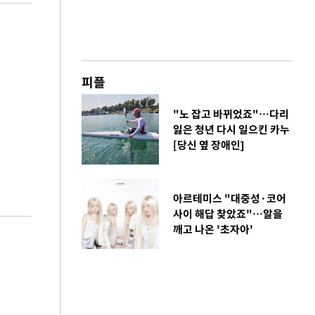
피플
"노 잡고 바뀌었죠"…다리
잃은 청년 다시 일으킨 카누
[당신 옆 장애인]
아르테미스 "대중성·코어
사이 해답 찾았죠"…알을
깨고 나온 '초자아'