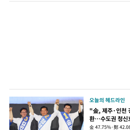
오늘의 헤드라인
"金, 제주·인천 
환…수도권 청신
金 47.75%·鄭 42