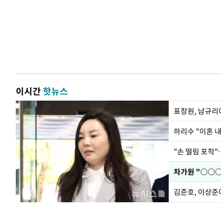
이시간
핫뉴스
하리수 "이혼 
"손 떨림 포착"
김준호, 이상준