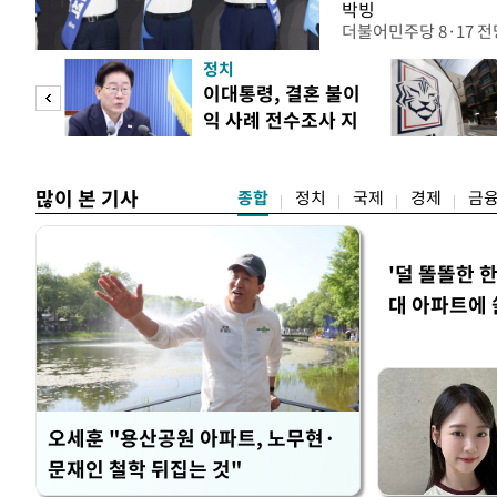
박빙
더불어민주당 8·17 
인천 권리당원 투표에서
정치
난주 첫 주말 순회경선
 사업
이대통령, 결혼 불이
경남에서는 정청래 후보
익 사례 전수조사 지
앙당 선관위원장은 8일
시
합산 결과 김 후보가 전체
많이 본 기사
종합
정치
국제
경제
금
'덜 똘똘한 
대 아파트에 
오세훈 "용산공원 아파트, 노무현·
문재인 철학 뒤집는 것"