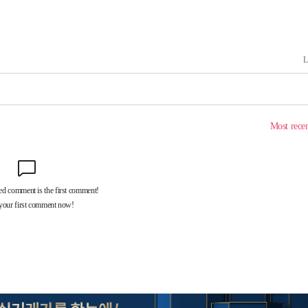
[다음주 날
"
려 죄송"
·서미화·
1위… 정
鄭
위해 뛸
승리
내일날씨]
 원해 아
보