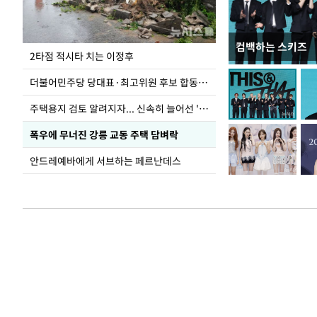
컴백하는 스키즈
이번주 국회에는 무
2타점 적시타 치는 이정후
더불어민주당 당대표·최고위원 후보 합동연설회
주택용지 검토 알려지자... 신속히 늘어선 '근조화환'
폭우에 무너진 강릉 교동 주택 담벼락
안드레예바에게 서브하는 페르난데스