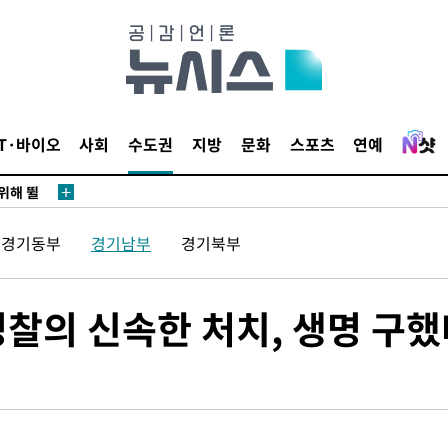
·서미화·
1위… 정
IT·바이오
사회
수도권
지방
문화
스포츠
연예
鄭
위해 뛸
승리
내일날씨]
경기동부
경기남부
경기북부
 원해 아
보
경찰의 신속한 처치, 생명 구