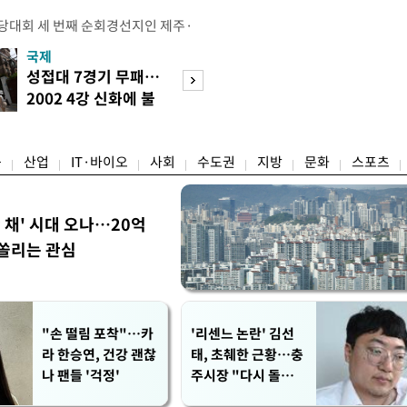
전당대회 세 번째 순회경선지인 제주·
 김민석 당대표 후보가 승리했다. 지
국제
경제
에서 충청권은 김 후보가, 부산·울산·
성접대 7경기 무패…
세계식량가격 다
가 승리한 바 있다. 소병훈 민주당 중
2002 4강 신화에 불
상승…곡물·설탕 
 제주·인천 순회경선 권리당원 투표
똥
썩'
 투표 4만7198표 중 2만2537
융
산업
IT·바이오
사회
수도권
지방
문화
스포츠
한 채' 시대 오나…20억
쏠리는 관심
"손 떨림 포착"…카
'리센느 논란' 김선
라 한승연, 건강 괜찮
태, 초췌한 근황…충
나 팬들 '걱정'
주시장 "다시 돌아올
생각?"