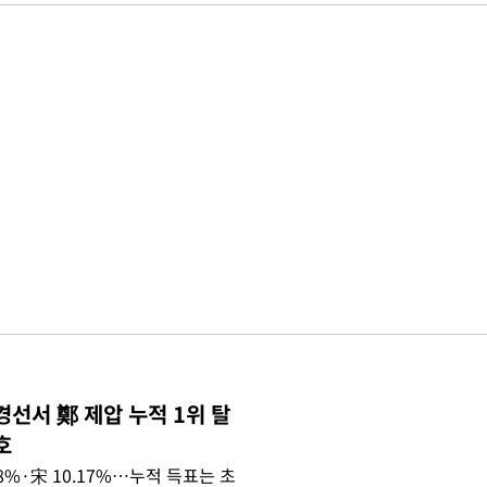
경선서 鄭 제압 누적 1위 탈
호
.08%·宋 10.17%…누적 득표는 초