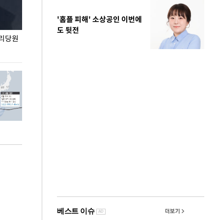
'홈플 피해' 소상공인 이번에
도 뒷전
권리당원
무더위 잊는 도심형 여름 축제 '2026 서울 바캉스
용산어린이정원 앞
페스티벌'