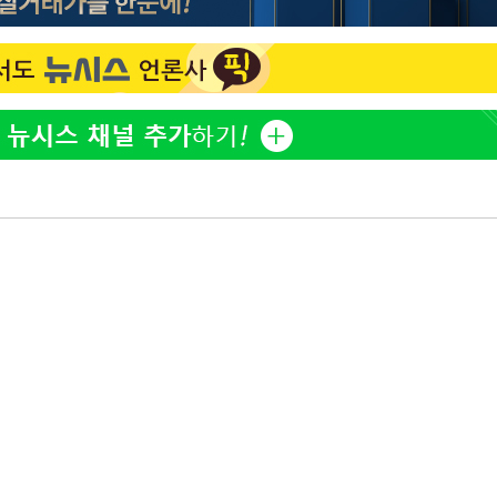
오세훈 "용산공원 아파트, 
1
무현·문재인 철학 뒤집는 
'덜 똘똘한 한 채' 시대 
2
에 쏠리는 관심[세제 개편,
[다음주 날
"손 떨림 포착"…카라 한
3
팬들 '걱정'
"
려 죄송"
'리센느 논란' 김선태, 
4
장 "다시 돌아올 생각?"
'마라톤 심의' 앞둔 국고
5
과징금 갈림길
외신 주목한 '축구협회 성접
6
한일월드컵까지 소환
"한국판 팔란티어 꿈꾼다
7
AI 사업에 진심인 이유