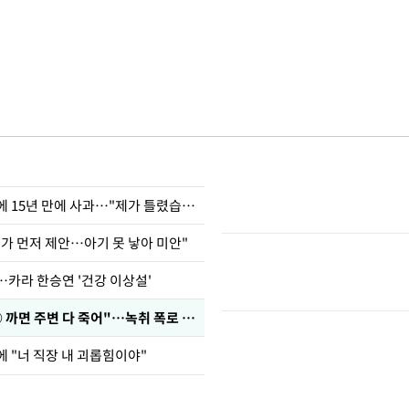
표창원, 남규리에 15년 만에 사과…"제가 틀렸습니다"
내가 먼저 제안…아기 못 낳아 미안"
…카라 한승연 '건강 이상설'
차가원 "○○○ 까면 주변 다 죽어"…녹취 폭로 파장
에 "너 직장 내 괴롭힘이야"