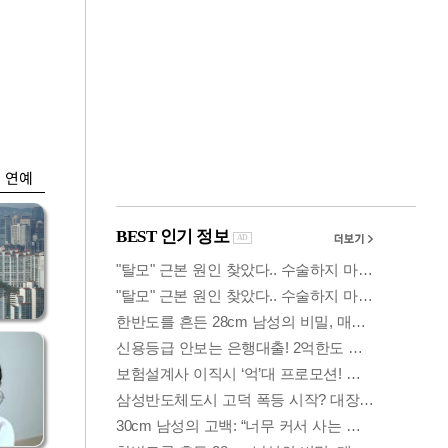
금융
시
다시 뛰는 코스닥…
'들
ETF 수익률 상위권
찍어
연예