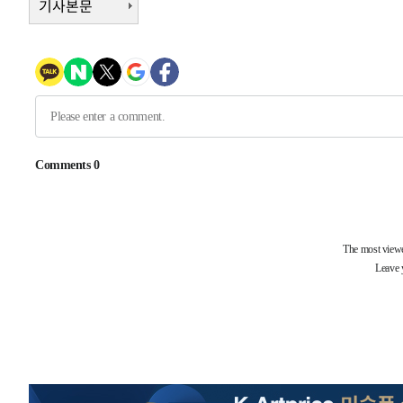
기사본문
-3715초 전 >
여수 오동도 해상서 모터보트 전복…1명 사망·1명 실종
58초 전 >
극한폭염 한풀 꺾이지만…'낮 최고 35도' 무더위, 열대야 계속
씨]
50분 전 >
축구협회 "압수수색·성접대 논란 사과…쇄신의 기회로 삼겠다
1시간 전 >
[속보]'압수수색·성접대 논란' 축구협회 "실망과 걱정 안겨드
4시간 전 >
'최고 37도' 폭염 지속…강원동해안 최대 150㎜ 비
6시간 전 >
[속보]뉴욕증시 상승 마감…S&P 0.6% 나스닥 1.3%↑
-28544초 전 >
[속보]與최고위원 제주·인천 순회경선…박선원·최민희
한민수·김용 순
-28497초 전 >
[속보]김민석, 與 전대 당원투표 누적 득표율 45.42%로 
청래 44.56%
-27779초 전 >
[속보]與 대표 경선 제주·인천 당원투표…金 47.75%·
42.08%·宋 10.17%
-27313초 전 >
이강인 "아틀레티코 이적 기뻐…등번호 7번 의미보단 팀 
것"
-27248초 전 >
[속보]與 당대표 경선, 제주·인천 권리당원 투표 김민석 
-21022초 전 >
낮 최고 35도 '무더위'…동해안 시간당 30㎜ '강한 비'[
-20292초 전 >
[속보]이강인 "감독님이 원하는 마음 느꼈고, 많은 트로피
틀레티코 이적"
-20074초 전 >
수도권 40도 육박 '펄펄'…동해안 일부 지역엔 호의주의
-19043초 전 >
온열질환 사망자 3명 늘어…누적 환자 3000명 돌파
-12988초 전 >
강릉에 시간당 81.4㎜ 물폭탄…도로 잠기고 담벼락 붕괴