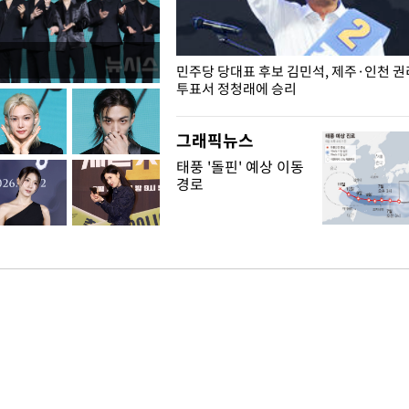
슨 일이? [뉴시스국회토pic]
민주당 당대표 후보 김민석, 제주·인천 
투표서 정청래에 승리
그래픽뉴스
태풍 '돌핀' 예상 이동
경로