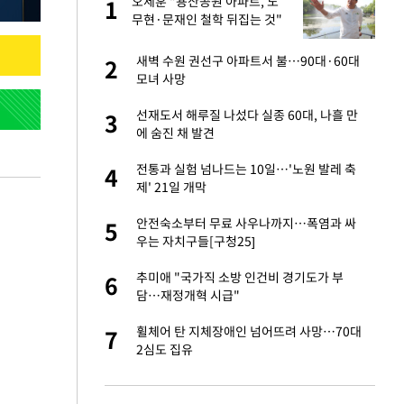
노
오세훈 "용산공원 아파트, 노
1
1
것"
무현·문재인 철학 뒤집는 것"
오나…20억대 아파트
새벽 수원 권선구 아파트서 불…90대·60대
2
2
 그 이후②]
모녀 사망
승연, 건강 괜찮나
선재도서 해루질 나섰다 실종 60대, 나흘 만
3
3
에 숨진 채 발견
초췌한 근황…충주시
전통과 실험 넘나드는 10일…'노원 발레 축
4
4
제' 21일 개막
채 담합…최소 8조
안전숙소부터 무료 사우나까지…폭염과 싸
5
5
우는 자치구들[구청25]
대 의혹'…2002
추미애 "국가직 소방 인건비 경기도가 부
6
6
담…재정개혁 시급"
"…네이버가 국방
휠체어 탄 지체장애인 넘어뜨려 사망…70대
7
7
2심도 집유