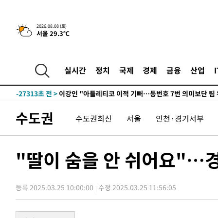
2026.08.08 (토)
6시간 전 >
[속보]뉴욕증시 상승 마감…S&P 0.6% 나스닥 1.3%↑
서울 29.3℃
-28544초 전 >
[속보]與최고위원 제주·인천 순회경선…박선원·최민희
한민수·김용 순
-28497초 전 >
[속보]김민석, 與 전대 당원투표 누적 득표율 45.42%로 
실시간
정치
국제
경제
금융
산업
청래 44.56%
-27779초 전 >
[속보]與 대표 경선 제주·인천 당원투표…金 47.75%·
42.08%·宋 10.17%
-27313초 전 >
이강인 "아틀레티코 이적 기뻐…등번호 7번 의미보단 팀 
것"
-27248초 전 >
[속보]與 당대표 경선, 제주·인천 권리당원 투표 김민석 
수도권
-21022초 전 >
낮 최고 35도 '무더위'…동해안 시간당 30㎜ '강한 비'[
수도권최신
서울
인천·경기서부
-20292초 전 >
[속보]이강인 "감독님이 원하는 마음 느꼈고, 많은 트로피
틀레티코 이적"
-20074초 전 >
수도권 40도 육박 '펄펄'…동해안 일부 지역엔 호의주의
"딸이 숨을 안 쉬어요"…
-19043초 전 >
온열질환 사망자 3명 늘어…누적 환자 3000명 돌파
-12988초 전 >
강릉에 시간당 81.4㎜ 물폭탄…도로 잠기고 담벼락 붕괴
-9095초 전 >
백운산서 80년근 천종산삼 9뿌리 발견…감정가 1.3억원
등록 2025.03.25 10:00:00
수정 2025.03.25 11:56:05
-6805초 전 >
선재도서 해루질 나섰다 실종 60대, 닷새 만에 숨진 채 발견
-4339초 전 >
남자 농구, 나고야 아시안게임서 '홈팀' 일본과 한일전