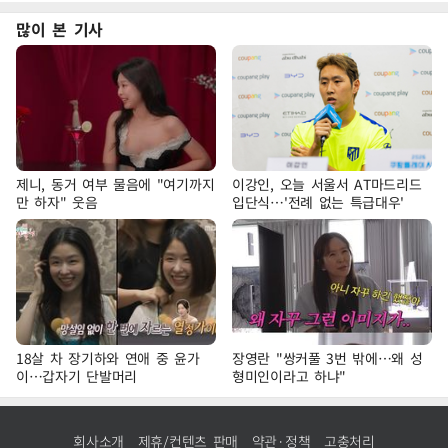
많이 본 기사
제니, 동거 여부 물음에 "여기까지
이강인, 오늘 서울서 AT마드리드
만 하자" 웃음
입단식…'전례 없는 특급대우'
18살 차 장기하와 연애 중 윤가
장영란 "쌍커풀 3번 밖에…왜 성
이…갑자기 단발머리
형미인이라고 하냐"
회사소개
제휴/컨텐츠 판매
약관·정책
고충처리