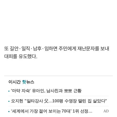
또 길안·일직·남후·임하면 주민에게 재난문자를 보내
대피를 유도했다.
이시간
핫
뉴스
'마약 자숙' 유아인, 남사친과 뽀뽀 근황
오지헌 "일타강사 父…100평 수영장 딸린 집 살았다"