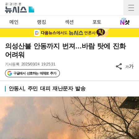
메인
랭킹
섹션
포토
의성산불 안동까지 번져…바람 탓에 진화
어려워
기사등록
2025/03/24 19:25:31
가
가
구글에서 선호하는 매체로 추가
안동시, 주민 대피 재난문자 발송