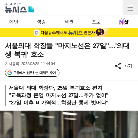
메인
랭킹
섹션
포토
서울의대 학장들 "마지노선은 27일"…'의대
생 복귀' 호소
기사등록
2025/03/25 11:44:04
가
가
구글에서 선호하는 매체로 추가
서울대 의대 학장단, 25일 복귀호소 편지
"교육과정 운영 마지노선 27일…추가 없어"
"27일 이후 비가역적…학장단 통제 벗어나"