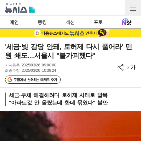
메인
랭킹
섹션
포토
'세금·빚 감당 안돼, 토허제 다시 풀어라' 민
원 쇄도…서울시 "불가피했다"
기사등록
2025/03/26 09:00:00
가
가
최종수정
2025/03/26 10:38:24
구글에서 선호하는 매체로 추가
세금·부채 해결하려다 토허제 사태로 발목
"아파트값 안 올랐는데 한데 묶였다" 불만