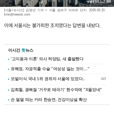
[서울=뉴시스] 김명년 기자 = 서울 송파구 아파트 단지. 2025.03.23.
kmn@newsis.com
이에 서울시는 불가피한 조치였다는 답변을 내놨다.
이시간
핫
뉴스
'고지용과 이혼' 의사 허양임, 새 출발했다
유혜정, 자궁적출 수술 "여성성 잃는 것이…"
김희철, 광복절 '거꾸로 태극기' 현수막에 "X돌았네"
손 덜덜 떠는 카라 한승연, 건강이상설 확산