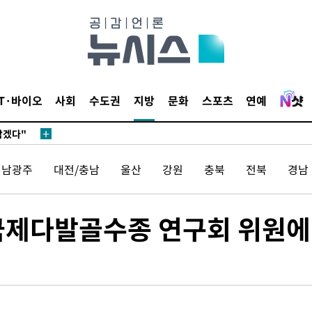
 계속[다음
IT·바이오
사회
수도권
지방
문화
스포츠
연예
삼겠다"
안겨드려 죄
전남광주
대전/충남
울산
강원
충북
전북
경남
 국제다발골수종 연구회 위원에
 계속[다음
삼겠다"
안겨드려 죄