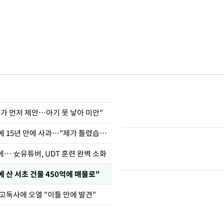
내가 먼저 제안…아기 못 낳아 미안"
표창원, 남규리에 15년 만에 사과…"제가 틀렸습니다"
… 女유튜버, UDT 훈련 완벽 소화
에 산 서초 건물 450억에 매물로"
고독사에 오열 "이틀 만에 발견"