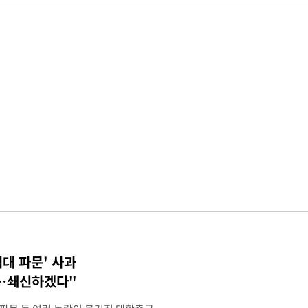
접대 파문' 사과
송…쇄신하겠다"