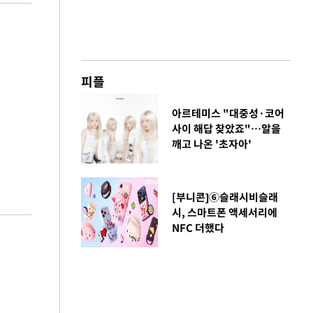
피플
아르테미스 "대중성·코어
사이 해답 찾았죠"…알을
깨고 나온 '초자아'
[부니콘]⑥슬래시비슬래
시, 스마트폰 액세서리에
NFC 더했다