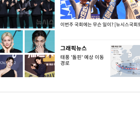
폭력 피해자에 위로·사과…"국가
이번주 국회에는 무슨 일이? [뉴시스국회토
"
그래픽뉴스
태풍 '돌핀' 예상 이동
경로