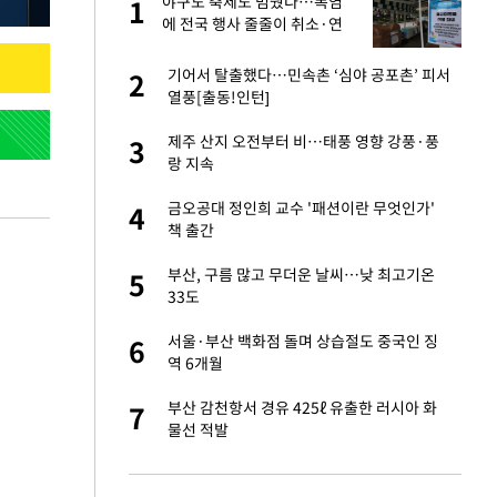
에
야구도 축제도 멈췄다…폭염
1
1
에 전국 행사 줄줄이 취소·연
기
네"…'폴드8 울트
기어서 탈출했다…민속촌 ‘심야 공포촌’ 피서
2
2
열풍[출동!인턴]
고서 기아차 덕에
제주 산지 오전부터 비…태풍 영향 강풍·풍
3
3
랑 지속
S&P 0.6% 나스
금오공대 정인희 교수 '패션이란 무엇인가'
4
4
책 출간
콜록'…혹시 이 질
부산, 구름 많고 무더운 날씨…낮 최고기온
5
5
33도
승환·니퍼트가 콕
서울·부산 백화점 돌며 상습절도 중국인 징
6
6
역 6개월
차…가상자산 거래소
부산 감천항서 경유 425ℓ 유출한 러시아 화
7
7
물선 적발