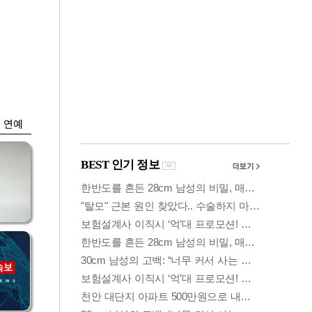
금융
담합
코스닥 살아나자
 갈
ETF 날았다…수익률
상위권 휩쓸어
연예