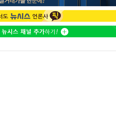
표창원, 남규리에 15년 만
1
사과…"제가 틀렸습니다"
"창 3개 띄워도 답답함 없
2
라', 일주일 써보니
英유명 여배우, 큰 교통사
3
살았다
[속보]뉴욕증시 상승 마감…
4
닥 1.3%↑
더위에 에어컨 틀고 '콜록
5
환 신호?[몸의경고]
김도영·곽빈·안현민…오
6
집은 차기 메이저리거
美, 이란 자금 옥죄기 박
7
·환전소 제재