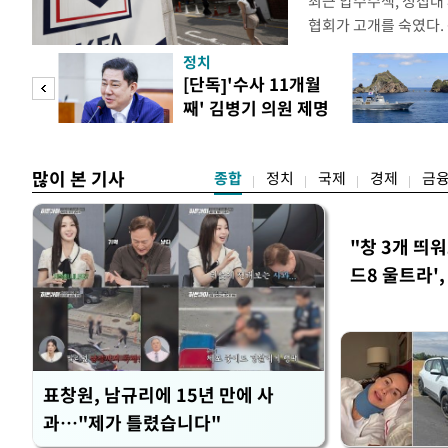
최근 압수수색, 성접대
협회가 고개를 숙였다. 
관계자 여러분께 드리는
정치
다. 축구협회는 최근 20
 사업
[단독]'수사 11개월
컵 조별리그 탈락과 
째' 김병기 의원 제명
회에서 질타를 받은 데 
청원글
많이 본 기사
종합
정치
국제
경제
금
"창 3개 띄
드8 울트라'
표창원, 남규리에 15년 만에 사
과…"제가 틀렸습니다"