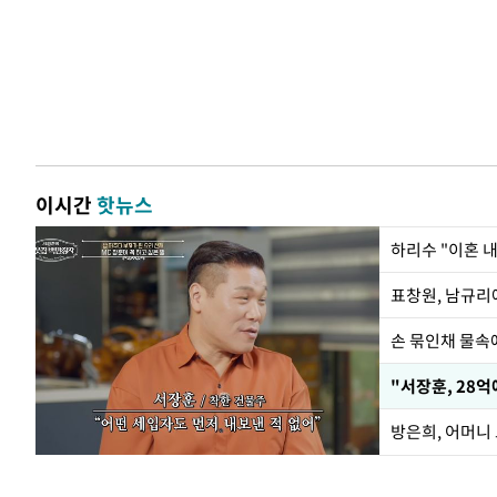
이시간
핫뉴스
하리수 "이혼 
손 묶인채 물속에
"서장훈, 28억
방은희, 어머니 