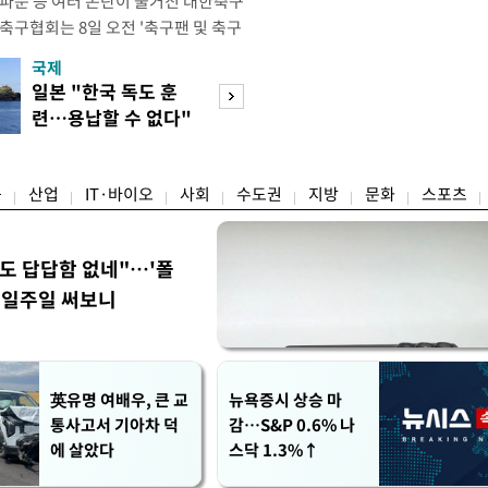
 파문 등 여러 논란이 불거진 대한축구
축구협회는 8일 오전 '축구팬 및 축구
 글'이라는 제목의 입장문을 발표했
국제
경제
26 국제축구연맹(FIFA) 북중미 월드
일본 "한국 독도 훈
공정위, 국고채 
관련해 국회 문화체육관광위원회 청문
련…용납할 수 없다"
심의…8조 과징금
이어, 홍명보 전 감독 선
항의
림길
융
산업
IT·바이오
사회
수도권
지방
문화
스포츠
워도 답답함 없네"…'폴
, 일주일 써보니
英유명 여배우, 큰 교
뉴욕증시 상승 마
통사고서 기아차 덕
감…S&P 0.6% 나
에 살았다
스닥 1.3%↑