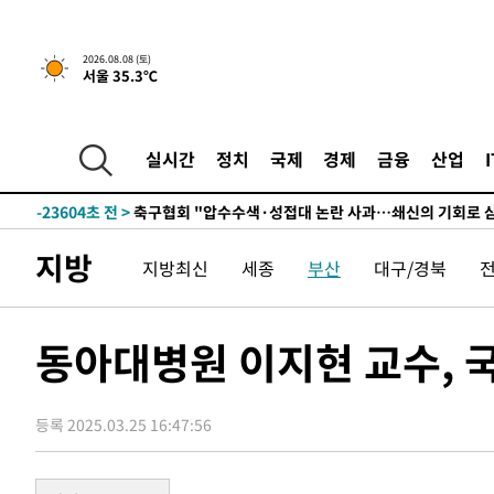
-3868초 전 >
[속보]뉴욕증시 상승 마감…S&P 0.6% 나스닥 1.3%↑
2026.08.08 (토)
서울 35.3℃
-30983초 전 >
남자 농구, 나고야 아시안게임서 '홈팀' 일본과 한일전
-30359초 전 >
여수 오동도 해상서 모터보트 전복…1명 사망·1명 실종
-26586초 전 >
극한폭염 한풀 꺾이지만…'낮 최고 35도' 무더위, 열대야
실시간
정치
국제
경제
금융
산업
주 날씨]
-23604초 전 >
축구협회 "압수수색·성접대 논란 사과…쇄신의 기회로 
-22121초 전 >
[속보]'압수수색·성접대 논란' 축구협회 "실망과 걱정 
송"
-10742초 전 >
'최고 37도' 폭염 지속…강원동해안 최대 150㎜ 비
지방
지방최신
세종
부산
대구/경북
-3868초 전 >
[속보]뉴욕증시 상승 마감…S&P 0.6% 나스닥 1.3%↑
-30983초 전 >
남자 농구, 나고야 아시안게임서 '홈팀' 일본과 한일전
-30359초 전 >
여수 오동도 해상서 모터보트 전복…1명 사망·1명 실종
동아대병원 이지현 교수,
-26586초 전 >
극한폭염 한풀 꺾이지만…'낮 최고 35도' 무더위, 열대야
주 날씨]
-23604초 전 >
축구협회 "압수수색·성접대 논란 사과…쇄신의 기회로 
등록 2025.03.25 16:47:56
-22121초 전 >
[속보]'압수수색·성접대 논란' 축구협회 "실망과 걱정 
송"
-10742초 전 >
'최고 37도' 폭염 지속…강원동해안 최대 150㎜ 비
-3868초 전 >
[속보]뉴욕증시 상승 마감…S&P 0.6% 나스닥 1.3%↑