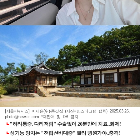
[서울=뉴시스] 이세은(위)·종갓집 (사진=인스타그램 캡처) 2025.03.26.
photo@newsis.com
*재판매 및 DB 금지