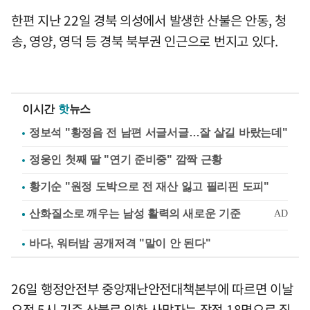
한편 지난 22일 경북 의성에서 발생한 산불은 안동, 청
송, 영양, 영덕 등 경북 북부권 인근으로 번지고 있다.
이시간
핫
뉴스
정보석 "황정음 전 남편 서글서글…잘 살길 바랐는데"
정웅인 첫째 딸 "연기 준비중" 깜짝 근황
황기순 "원정 도박으로 전 재산 잃고 필리핀 도피"
바다, 워터밤 공개저격 "말이 안 된다"
26일 행정안전부 중앙재난안전대책본부에 따르면 이날
오전 5시 기준 산불로 인한 사망자는 잠정 18명으로 집