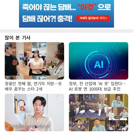
많이 본 기사
정웅인 첫째 딸, 연기자 지망…또
정부, 전 산업에 'AI 옷' 입힌다…
배우 꿈꾸는 스타 2세
AI 로봇 연 1000대 보급 추진