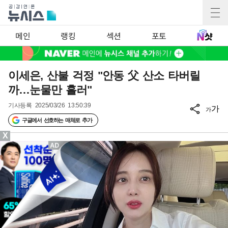
메인
랭킹
섹션
포토
이세은, 산불 걱정 "안동 父 산소 타버릴
까…눈물만 흘러"
기사등록
2025/03/26 13:50:39
가
가
구글에서 선호하는 매체로 추가
X