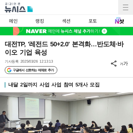
메인
랭킹
섹션
포토
대전TP, '레전드 50+2.0' 본격화…반도체·바
이오 기업 육성
기사등록
2025/03/26 12:13:13
가
가
구글에서 선호하는 매체로 추가
내달 2일까지 사업 사업 참여 5개사 모집