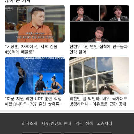
많이 본 기사
"서장훈, 28억에 산 서초 건물
전현무 "전 연인 집착에 친구들과
450억에 매물로"
연락 끊어"
"여군 지원 막힌 UDT 훈련 직접
박찬민 딸 박민하, 배우·국가대표
해봤습니다"…707 출신 女유튜버
병행하더니…여유로운 근황 공개
'완벽 소화'
회사소개
제휴/컨텐츠 판매
약관·정책
고충처리