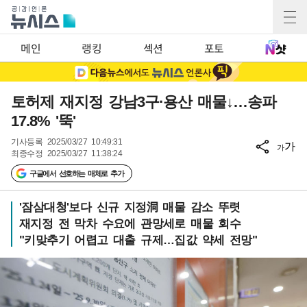
메인
랭킹
섹션
포토
토허제 재지정 강남3구·용산 매물↓…송파
17.8% '뚝'
기사등록
2025/03/27 10:49:31
가
가
최종수정
2025/03/27 11:38:24
구글에서 선호하는 매체로 추가
'잠삼대청'보다 신규 지정洞 매물 감소 뚜렷
재지정 전 막차 수요에 관망세로 매물 회수
"키맞추기 어렵고 대출 규제…집값 약세 전망"