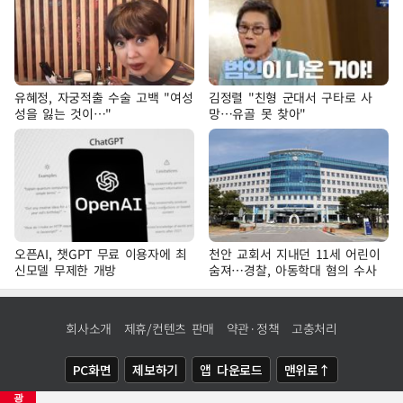
유혜정, 자궁적출 수술 고백 "여성
김정렬 "친형 군대서 구타로 사
성을 잃는 것이…"
망…유골 못 찾아"
오픈AI, 챗GPT 무료 이용자에 최
천안 교회서 지내던 11세 어린이
신모델 무제한 개방
숨져…경찰, 아동학대 혐의 수사
회사소개
제휴/컨텐츠 판매
약관·정책
고충처리
PC화면
제보하기
앱 다운로드
맨위로↑
광