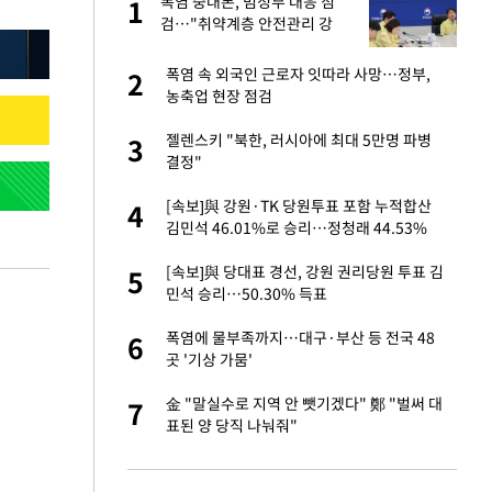
폭염 중대본, 범정부 대응 점
1
1
라"
검…"취약계층 안전관리 강
화"
톨루카전 선발 출
폭염 속 외국인 근로자 잇따라 사망…정부,
2
2
농축업 현장 점검
마드리드 입단
젤렌스키 "북한, 러시아에 최대 5만명 파병
3
3
결정"
"여기까지만 하자"
[속보]與 강원·TK 당원투표 포함 누적합산
4
4
김민석 46.01%로 승리…정청래 44.53%
'…열화상 카메라로 본
[속보]與 당대표 경선, 강원 권리당원 투표 김
5
5
민석 승리…50.30% 득표
잔 정유시설서 화재
폭염에 물부족까지…대구·부산 등 전국 48
6
6
곳 '기상 가뭄'
침묵…LAFC, 톨루
金 "말실수로 지역 안 뺏기겠다" 鄭 "벌써 대
7
7
표된 양 당직 나눠줘"