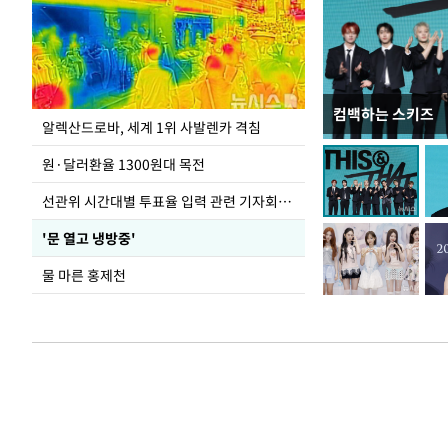
컴백하는 스키즈
극한 폭염에 바닥
알렉산드로바, 세계 1위 사발렌카 격침
도
원·달러환율 1300원대 목전
선관위 시간대별 투표율 입력 관련 기자회견하는 주진우 의원
'문 열고 냉방중'
물 마른 홍제천