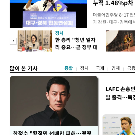
누적 1.48%p차
더불어민주당 8·17 
가 강원·대구·경북에
48.54%(1만8977
정치
를 1622표(4.14%p
만 피
한 총리 "청년 일자
·인천 권리당원 투표에
리 중요…곧 정부 대
적 합산(가중치 미반영)
공개
책"
많이 본 기사
종합
정치
국제
경제
금
LAFC 손흥
발 출격…득
한정수 "황정민 선배만 피해…떳떳