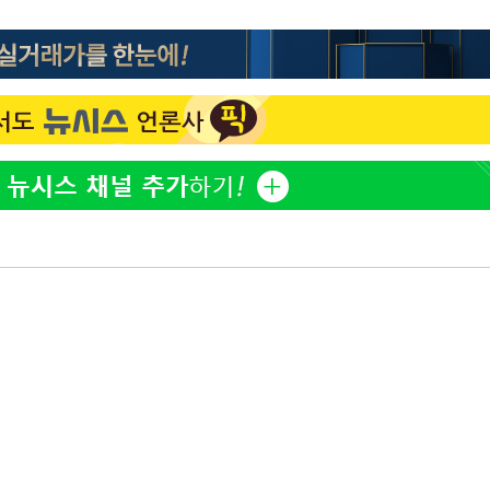
한정수 "황정민 선배만 피
1
해…떳떳하면 신분 공개하
7%·정청래
2%·김민석
LAFC 손흥민, 리그스컵 
2
0.30%
격…득점포 재가동 도전
이강인, 오늘 서울서 AT
3
차에 첫 정
식…'전례 없는 특급대우'
'
제니, 동거 여부 물음에 
4
(종합)
웃음
'여긴 20도, 저긴 50도
대우'
5
폭염 저감시설 '온도차'
'온도차'
사우디 남서부 아람코 자
6
손흥민, 68분 뛰고 2경기 
7
카에 1-0 승리(종합)