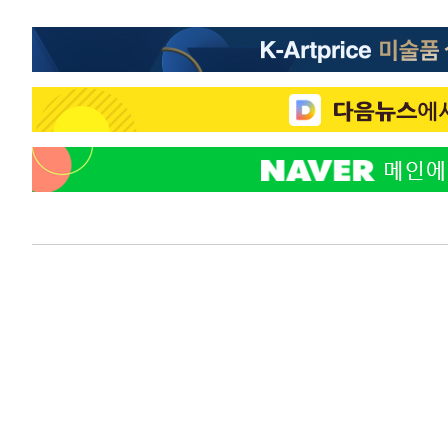
-18715초 전 >
[속보]與 당대표 경선, 경북 권리당원 투표 김민석 47.3
45.71%
-18617초 전 >
[속보]與 당대표 경선, 대구 권리당원 투표 정청래 47.8
46.35%
-18414초 전 >
[속보]與 당대표 경선, 강원 권리당원 투표 김민석 승리…5
득표
-16332초 전 >
"일본축구협회, 대한축구협회 성 접대 의혹 심판 조사"
-8974초 전 >
[속보]장은수, KLPGA 제주삼다수 역전 우승…데뷔 10년 
상
-4339초 전 >
"얼마나 더웠으면"…안동 물길공원서 헤엄친 구렁이 '소동
-4266초 전 >
손흥민, 68분 뛰고 2경기 침묵…LAFC, 톨루카에 1-0 승리
-3538초 전 >
'2경기 연속 침묵' 손흥민, 톨루카전 68분만 뛰고 슈팅 0개
-2290초 전 >
이강인, 오늘 서울서 AT마드리드 입단식…'전례 없는 특급
3시간 전 >
'여긴 20도, 저긴 50도'…열화상 카메라로 본 폭염 저감시설 
3시간 전 >
콜롬비아 신임 우파 대통령 취임 하루만에 차량폭탄 폭발 사건