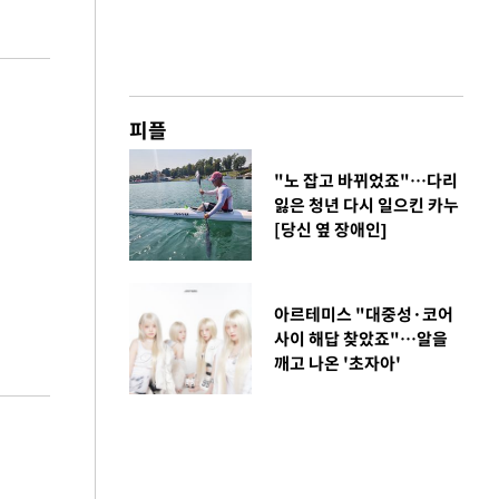
피플
"노 잡고 바뀌었죠"…다리
잃은 청년 다시 일으킨 카누
[당신 옆 장애인]
아르테미스 "대중성·코어
사이 해답 찾았죠"…알을
깨고 나온 '초자아'