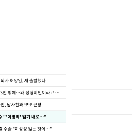
 의사 허양임, 새 출발했다
장영란 "쌍커풀 3번 밖에…왜 성형미인이라고 하냐"
아인, 남사친과 뽀뽀 근황
 "'이명박' 임기 내로…"
출 수술 "여성성 잃는 것이…"