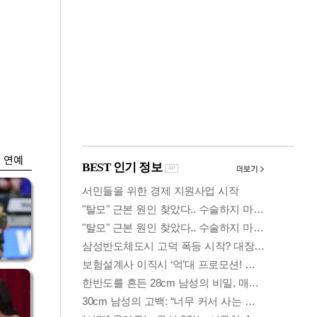
금융
박
변동성 커진 코스
연
피…거래대금 올해
최저
연예