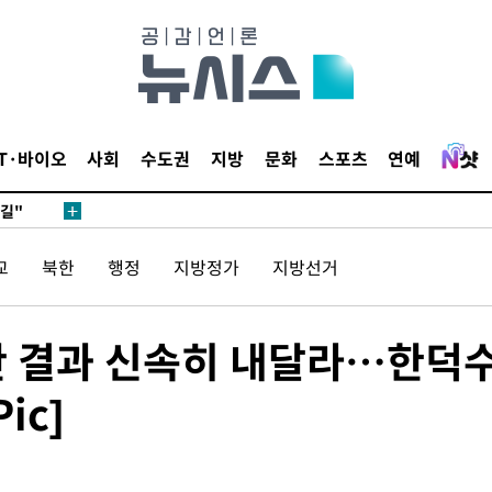
데뷔전
IT·바이오
사회
수도권
지방
문화
스포츠
연예
되길"
교
북한
행정
지방정가
지방선거
시작'
승리…정청래
청래
심판 결과 신속히 내달라…한덕
청래 승리
ic]
7%·정청래
2%·김민석
0.30%