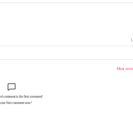
차에 첫 정
'
(종합)
대우'
'온도차'
데뷔전
되길"
시작'
승리…정청래
청래
청래 승리