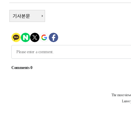
-8974초 전 >
[속보]장은수, KLPGA 제주삼다수 역전 우승…데뷔 10년 
상
-4339초 전 >
기사본문
"얼마나 더웠으면"…안동 물길공원서 헤엄친 구렁이 '소동
-4266초 전 >
손흥민, 68분 뛰고 2경기 침묵…LAFC, 톨루카에 1-0 승리
-3538초 전 >
'2경기 연속 침묵' 손흥민, 톨루카전 68분만 뛰고 슈팅 0개
-2290초 전 >
이강인, 오늘 서울서 AT마드리드 입단식…'전례 없는 특급
3시간 전 >
'여긴 20도, 저긴 50도'…열화상 카메라로 본 폭염 저감시설 
3시간 전 >
콜롬비아 신임 우파 대통령 취임 하루만에 차량폭탄 폭발 사건
-30600초 전 >
'AT마드리드 7번' 이강인, 맨시티 상대로 비공식 데뷔전
-30102초 전 >
[속보]'AT마드리드 7번' 이강인, 맨시티 상대로 비공식 
-28166초 전 >
네타냐후, 트럼프의 가자 평화 2차 15개조 평화안 '거부'
-24762초 전 >
이강인 ATM 입단식에 '상암벌 들썩'…"세계적인 선수 
-23758초 전 >
태풍 돌핀, 중 저장성 타이저우시 해안에 상륙 (1보)
-21104초 전 >
AT마드리드 데뷔 앞둔 이강인, 맨시티전 선발 대신 '벤치 
-19734초 전 >
[속보]與 강원·TK 당원투표 합산 김민석 48.54%로 
44.40%
-19068초 전 >
與 강원·TK 당원투표 합산 김민석 46.01%로 승리…정
44.53%
-18908초 전 >
[속보]與전대 권리당원투표…강원·경북 김민석, 대구 정