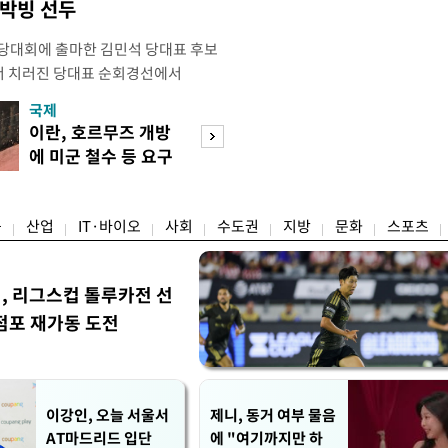
 박빙 선두
전당대회에 출마한 김민석 당대표 후보
서 치러진 당대표 순회경선에서
표)를 얻어 상대 경쟁주자인 정청래 후보
국제
경제
) 차로 제치고 1위를 차지했다. 전날 제주
이란, 호르무즈 개방
세제·토허제 엇
서도 김 후보가 앞섰다. 이에 따라 누
에 미군 철수 등 요구
자…실거주 유예 
에서도 김 후보(46.01%)가
장 검토
융
산업
IT·바이오
사회
수도권
지방
문화
스포츠
민, 리그스컵 톨루카전 선
점포 재가동 도전
이강인, 오늘 서울서
제니, 동거 여부 물음
AT마드리드 입단
에 "여기까지만 하