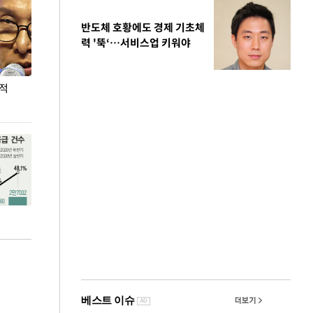
반도체 호황에도 경제 기초체
력 '뚝‘…서비스업 키워야
누적
용산·강남·서초 유휴부지까지…세제 이은 '영끌'
폭염 속 주말 풍
공급대책 윤곽