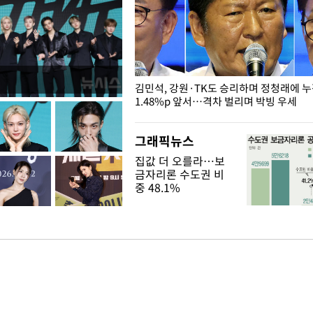
 드러난 홍제천…물고기 떼죽음
김민석, 강원·TK도 승리하며 정청래에 
1.48%p 앞서…격차 벌리며 박빙 우세
그래픽뉴스
집값 더 오를라…보
금자리론 수도권 비
중 48.1%