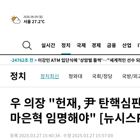
2026.08.09 (일)
서울 27.2℃
3시간 전 >
콜롬비아 신임 우파 대통령 취임 하루만에 차량폭탄 폭발 사건
-30600초 전 >
'AT마드리드 7번' 이강인, 맨시티 상대로 비공식 데뷔전
-30102초 전 >
[속보]'AT마드리드 7번' 이강인, 맨시티 상대로 비공식 
실시간
정치
국제
경제
금융
산업
-28166초 전 >
네타냐후, 트럼프의 가자 평화 2차 15개조 평화안 '거부'
-24762초 전 >
이강인 ATM 입단식에 '상암벌 들썩'…"세계적인 선수 
-23758초 전 >
태풍 돌핀, 중 저장성 타이저우시 해안에 상륙 (1보)
정치
정치최신
청와대
국회/정당
국방/외
-21104초 전 >
AT마드리드 데뷔 앞둔 이강인, 맨시티전 선발 대신 '벤치 
-19734초 전 >
[속보]與 강원·TK 당원투표 합산 김민석 48.54%로 
44.40%
-19068초 전 >
與 강원·TK 당원투표 합산 김민석 46.01%로 승리…정
우 의장 "헌재, 尹 탄핵
44.53%
-18908초 전 >
[속보]與전대 권리당원투표…강원·경북 김민석, 대구 정
마은혁 임명해야" [뉴시스P
-18715초 전 >
[속보]與 당대표 경선, 경북 권리당원 투표 김민석 47.3
45.71%
-18617초 전 >
[속보]與 당대표 경선, 대구 권리당원 투표 정청래 47.8
46.35%
-18414초 전 >
[속보]與 당대표 경선, 강원 권리당원 투표 김민석 승리…5
등록 2025.03.27 15:40:34
수정 2025.03.27 15:57:00
득표
-16332초 전 >
"일본축구협회, 대한축구협회 성 접대 의혹 심판 조사"