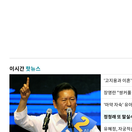
이시간
핫뉴스
'고지용과 이혼'
'마약 자숙' 유
정청래 또 말실수
유혜정, 자궁적