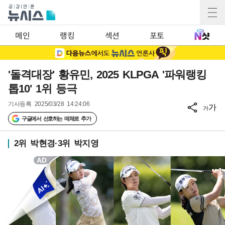
메인
랭킹
섹션
포토
'돌격대장' 황유민, 2025 KLPGA '파워랭킹
톱10' 1위 등극
기사등록
2025/03/28 14:24:06
가
가
구글에서 선호하는 매체로 추가
2위 박현경·3위 박지영