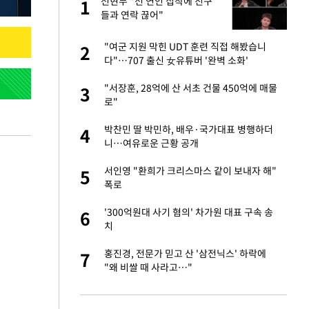
구
전현무 "전 연인 집착에 친구
1
1
들과 연락 끊어"
련 직접 해봤습니
"여군 지원 막힌 UDT 훈련 직접 해봤습니
2
2
'완벽 소화'
다"…707 출신 女유튜버 '완벽 소화'
건물 450억에 매물
"서장훈, 28억에 산 서초 건물 450억에 매물
3
3
로"
·국가대표 병행하더
박찬민 딸 박민하, 배우·국가대표 병행하더
4
4
니…여유로운 근황 공개
 속도내는 K-제약
서인영 "환희가 크리스마스 같이 보내자 해"
5
5
폭로
용객 제한을" vs
'300억원대 사기 혐의' 차가원 대표 구속 송
6
6
"
치
 폴리실리콘 최저가
홍진경, 전문가 믿고 산 '삼전닉스' 하락에
7
7
·수익성 개선 환
"왜 비쌀 때 사라고…"