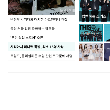
컴백하는 스키즈
이 대통령, 軍 
반정부 시위대와 대치한 아르헨티나 경찰
여
동성 커플 입장 축하하는 하객들
'무민 팝업 스토어' 오픈
시리아서 미니밴 폭발, 최소 15명 사상
트럼프, 폴리실리콘 수입 관련 포고문에 서명