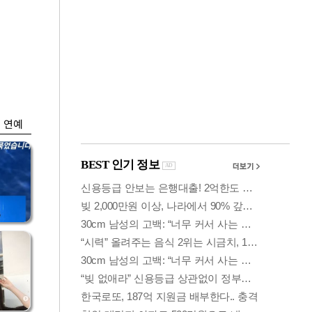
금융
0
"집값 더 뛰기 전 사
도세
자"…보금자리론 수
요 폭증
연예