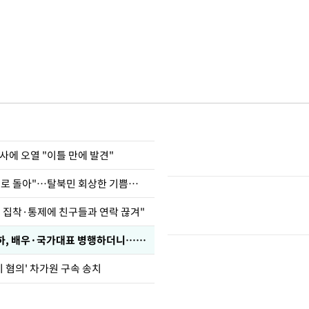
사에 오열 "이틀 만에 발견"
"바지 벗고 앞뒤로 돌아"…탈북민 회상한 기쁨조 검사
인 집착·통제에 친구들과 연락 끊겨"
박찬민 딸 박민하, 배우·국가대표 병행하더니…근황이
기 혐의' 차가원 구속 송치