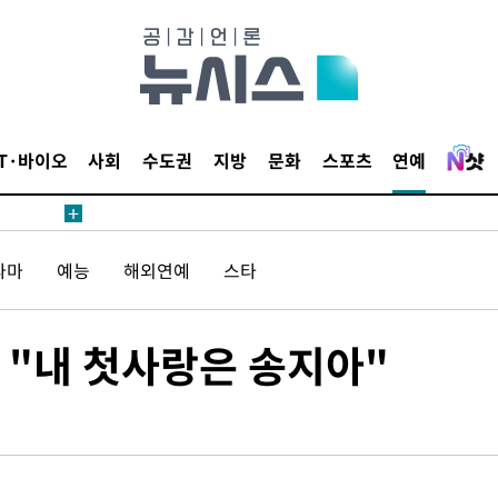
 절차 개시
액
IT·바이오
사회
수도권
지방
문화
스포츠
연예
 사망
라마
예능
해외연예
스타
 CDC
 압수수색
 "내 첫사랑은 송지아"
위 등 9곳
출발
개장