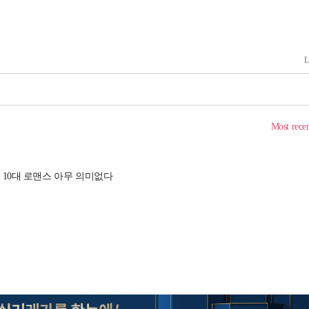
3명은 중
에서 두차
0일 후 발
 절차 개시
액
 사망
 CDC
 압수수색
위 등 9곳