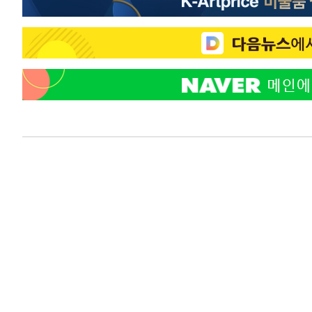
-14315초 전 >
[속보]삼성전자·SK하이닉스 동반 강보합…1%대 상승 
-14301초 전 >
[속보]코스닥, 5.95포인트(0.74%) 상승한 807.62개장
-14269초 전 >
[속보]코스피, 6300선 재탈환…1.09% 오른 6365.07 
-11434초 전 >
시리아 다마스쿠스 교외에서 미니버스 폭발.. 14명 부상, 
태
-10732초 전 >
입추에도 극한더위…서울 낮 39도 '폭염중대경보'
-5696초 전 >
이란, 호르무즈서 "적국 목표물들"과 대치로 남부 케슘섬
례 큰 폭발음
-4411초 전 >
[속보]美, 폴리실리콘 수입 규제…파생제품 15% 관세, 12
효
-2562초 전 >
[속보]트럼프, 美 원정출산 금지 행정명령 서명
-262초 전 >
[속보] 뉴욕증시, 일제 하락 마감…나스닥 0.06%↓