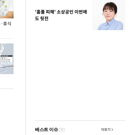
'홈플 피해' 소상공인 이번에
도 뒷전
무·휴식
지석천 뒤덮은 개구리밥
정동영, 北 '조선
숙 후에 하겠다는