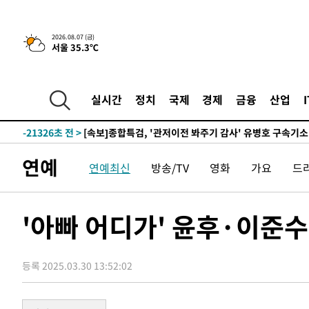
2026.08.07 (금)
서울 35.3℃
-262초 전 >
[속보] 뉴욕증시, 일제 하락 마감…나스닥 0.06%↓
-28975초 전 >
[속보]국힘 윤리위, '돌려차기 발언' 진종오·서범수 징계
-24300초 전 >
[속보] 7월 중국 수출 23.9%↑ 수입 27.5%↑…무역총
실시간
정치
국제
경제
금융
산업
25.3%↑
-21460초 전 >
[속보]'채상병 순직 책임' 임성근, 항소심도 징역 3년
-21326초 전 >
[속보]종합특검, '관저이전 봐주기 감사' 유병호 구속기소
-17926초 전 >
민주 콩고 에볼라환자 4천명 돌파, 4053명 발생 1850명
연예
연예최신
방송/TV
영화
가요
드
-17176초 전 >
[속보]'300억원대 사기 혐의' 차가원 대표 구속 송치
-16370초 전 >
"미 전국적 살모네라 식중독 원인은 멕시코산 할라피뇨"--
-14883초 전 >
[속보]경찰·노동부, HL만도 평택사업장 끼임 사망 관련
'아빠 어디가' 윤후·이준수
-14764초 전 >
[속보]합수본, '투표율 허위 입력' 중앙·서울·경기도 선관
압수수색
-14519초 전 >
[속보]원·달러 환율, 오전 9시 1423.8원
등록 2025.03.30 13:52:02
-14315초 전 >
[속보]삼성전자·SK하이닉스 동반 강보합…1%대 상승 
-14301초 전 >
[속보]코스닥, 5.95포인트(0.74%) 상승한 807.62개장
-14269초 전 >
[속보]코스피, 6300선 재탈환…1.09% 오른 6365.07 