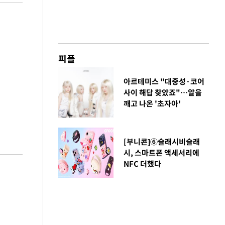
피플
아르테미스 "대중성·코어
사이 해답 찾았죠"…알을
깨고 나온 '초자아'
[부니콘]⑥슬래시비슬래
시, 스마트폰 액세서리에
NFC 더했다