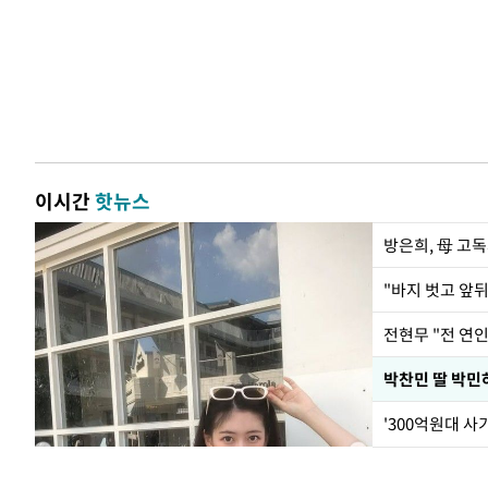
이시간
핫뉴스
방은희, 母 고독
전현무 "전 연
'300억원대 사