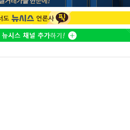
전현무 "전 연인 집착에 친
1
들과 연락 끊어"
출발
"여군 지원 막힌 UDT 훈
2
개장
다"…707 출신 女유튜버 
3명은 중
"서장훈, 28억에 산 서초 
3
로"
에서 두차
박찬민 딸 박민하, 배우
4
0일 후 발
니…여유로운 근황 공개
"신약 찾자"…정부 과제로
5
바이오
"한강수영장, 문신 노출 이
6
"출입 막는 건 명백한 차별
한화큐셀·OCI, 美 수입
7
격제 도입에…"공정 경쟁
영"