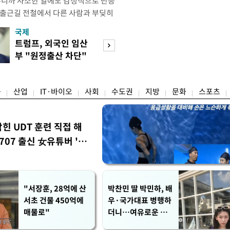
우니까 사소한 일에도 감정적으로 반응
 출근길 전철에서 다른 사람과 부딪히
서 있으면 짜증이 확 올라오더라고요."
국제
경제
유례없는 폭염이 이어지면서 사소한 자극
트럼프, 외국인 임산
구윤철 "실거주 3
나 감정적으로 반응하는 사람이 늘고
부 "원정출산 차단"
억 이하 보유·양
도가 불쾌감과 공격성을 높이는 데다
명령
모두 ↓"
융
산업
IT·바이오
사회
수도권
지방
문화
스포츠
막힌 UDT 훈련 직접 해
07 출신 女유튜버 '완
"서장훈, 28억에 산
박찬민 딸 박민하, 배
서초 건물 450억에
우·국가대표 병행하
매물로"
더니…여유로운 근
황 공개