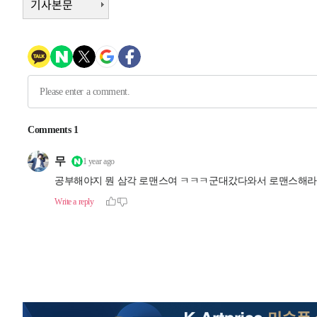
기사본문
-11434초 전 >
시리아 다마스쿠스 교외에서 미니버스 폭발.. 14명 부상, 
태
-10732초 전 >
입추에도 극한더위…서울 낮 39도 '폭염중대경보'
-5696초 전 >
이란, 호르무즈서 "적국 목표물들"과 대치로 남부 케슘섬
례 큰 폭발음
-4411초 전 >
[속보]美, 폴리실리콘 수입 규제…파생제품 15% 관세, 12
효
-2562초 전 >
[속보]트럼프, 美 원정출산 금지 행정명령 서명
-262초 전 >
[속보] 뉴욕증시, 일제 하락 마감…나스닥 0.06%↓
-28975초 전 >
[속보]국힘 윤리위, '돌려차기 발언' 진종오·서범수 징계
-24300초 전 >
[속보] 7월 중국 수출 23.9%↑ 수입 27.5%↑…무역총
25.3%↑
-21460초 전 >
[속보]'채상병 순직 책임' 임성근, 항소심도 징역 3년
-21326초 전 >
[속보]종합특검, '관저이전 봐주기 감사' 유병호 구속기소
-17926초 전 >
민주 콩고 에볼라환자 4천명 돌파, 4053명 발생 1850명
-17176초 전 >
[속보]'300억원대 사기 혐의' 차가원 대표 구속 송치
-16370초 전 >
"미 전국적 살모네라 식중독 원인은 멕시코산 할라피뇨"--
-14883초 전 >
[속보]경찰·노동부, HL만도 평택사업장 끼임 사망 관련
-14764초 전 >
[속보]합수본, '투표율 허위 입력' 중앙·서울·경기도 선관
압수수색
-14519초 전 >
[속보]원·달러 환율, 오전 9시 1423.8원