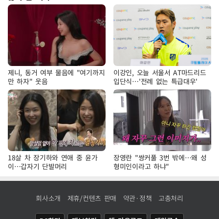
제니, 동거 여부 물음에 "여기까지
이강인, 오늘 서울서 AT마드리드
만 하자" 웃음
입단식…'전례 없는 특급대우'
18살 차 장기하와 연애 중 윤가
장영란 "쌍커풀 3번 밖에…왜 성
이…갑자기 단발머리
형미인이라고 하냐"
회사소개
제휴/컨텐츠 판매
약관·정책
고충처리