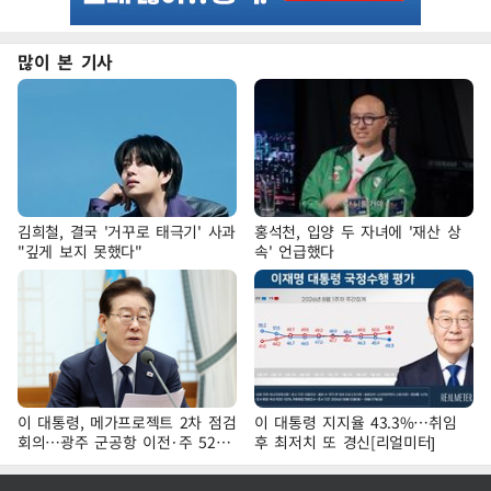
많이 본 기사
김희철, 결국 '거꾸로 태극기' 사과
홍석천, 입양 두 자녀에 '재산 상
"깊게 보지 못했다"
속' 언급했다
이 대통령, 메가프로젝트 2차 점검
이 대통령 지지율 43.3%…취임
회의…광주 군공항 이전·주 52시
후 최저치 또 경신[리얼미터]
간 예외 등 논의