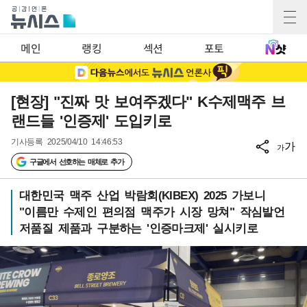
메인
랭킹
섹션
포토
[현장] "진짜 맛 보여주겠다" K수제맥주 브
랜드들 '인증제' 도입키로
기사등록
2025/04/10 14:46:53
가
가
구글에서 선호하는 매체로 추가
대한민국 맥주 산업 박람회(KIBEX) 2025 가보니
"이름만 수제인 편의점 맥주가 시장 망쳐" 작심발언
저품질 제품과 구분하는 '인증마크제' 실시키로