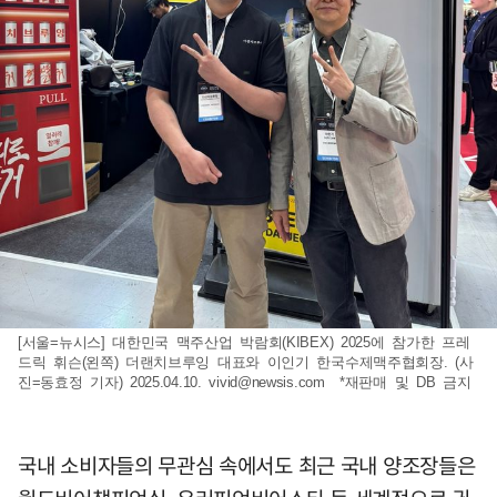
[서울=뉴시스] 대한민국 맥주산업 박람회(KIBEX) 2025에 참가한 프레
드릭 휘슨(왼쪽) 더랜치브루잉 대표와 이인기 한국수제맥주협회장. (사
진=동효정 기자) 2025.04.10.
vivid@newsis.com
*재판매 및 DB 금지
국내 소비자들의 무관심 속에서도 최근 국내 양조장들은