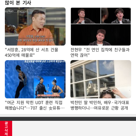
많이 본 기사
"서장훈, 28억에 산 서초 건물
전현무 "전 연인 집착에 친구들과
450억에 매물로"
연락 끊어"
"여군 지원 막힌 UDT 훈련 직접
박찬민 딸 박민하, 배우·국가대표
해봤습니다"…707 출신 女유튜버
병행하더니…여유로운 근황 공개
'완벽 소화'
광
회사소개
제휴/컨텐츠 판매
약관·정책
고충처리
고
삭
제