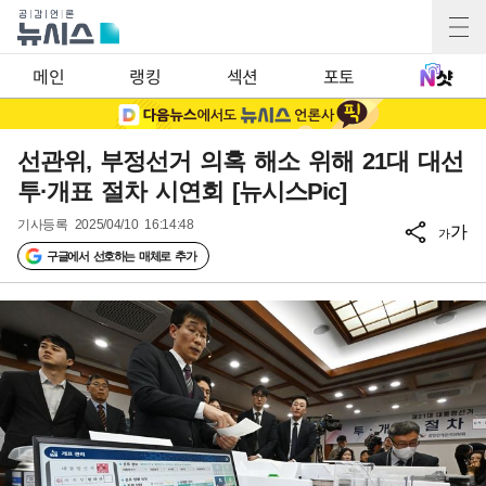
메인
랭킹
섹션
포토
선관위, 부정선거 의혹 해소 위해 21대 대선
투·개표 절차 시연회 [뉴시스Pic]
기사등록
2025/04/10 16:14:48
가
가
구글에서 선호하는 매체로 추가