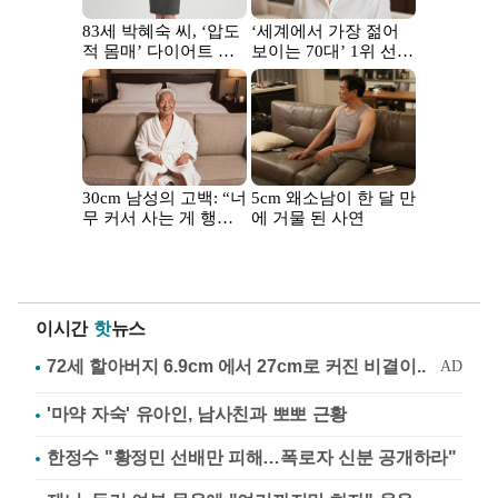
이시간
핫
뉴스
'마약 자숙' 유아인, 남사친과 뽀뽀 근황
한정수 "황정민 선배만 피해…폭로자 신분 공개하라"