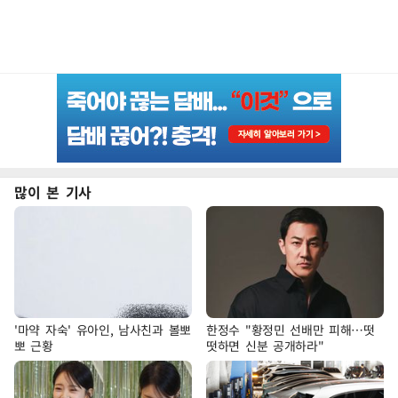
많이 본 기사
'마약 자숙' 유아인, 남사친과 볼뽀
한정수 "황정민 선배만 피해…떳
뽀 근황
떳하면 신분 공개하라"