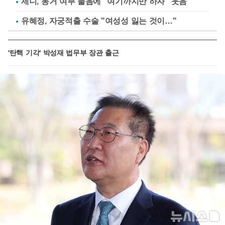
제니, 동거 여부 물음에 "여기까지만 하자" 웃음
유혜정, 자궁적출 수술 "여성성 잃는 것이…"
'탄핵 기각' 박성재 법무부 장관 출근