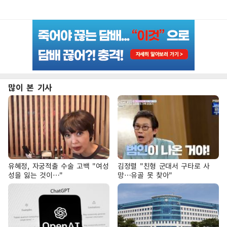
많이 본 기사
유혜정, 자궁적출 수술 고백 "여성
김정렬 "친형 군대서 구타로 사
성을 잃는 것이…"
망…유골 못 찾아"