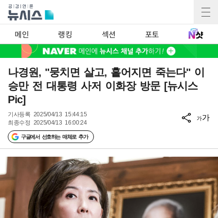
메인
랭킹
섹션
포토
나경원, "뭉치면 살고, 흩어지면 죽는다" 이
승만 전 대통령 사저 이화장 방문 [뉴시스
Pic]
기사등록
2025/04/13 15:44:15
가
가
최종수정
2025/04/13 16:00:24
구글에서 선호하는 매체로 추가