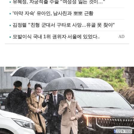
유혜정, 자궁적출 수술 "여성성 잃는 것이…"
'마약 자숙' 유아인, 남사친과 뽀뽀 근황
김정렬 "친형 군대서 구타로 사망…유골 못 찾아"