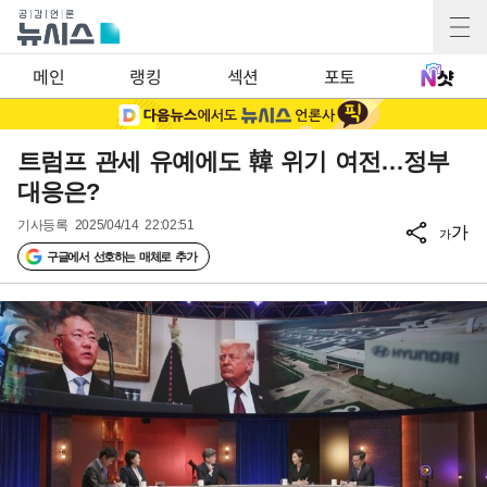
메인
랭킹
섹션
포토
트럼프 관세 유예에도 韓 위기 여전…정부
대응은?
기사등록
2025/04/14 22:02:51
가
가
구글에서 선호하는 매체로 추가