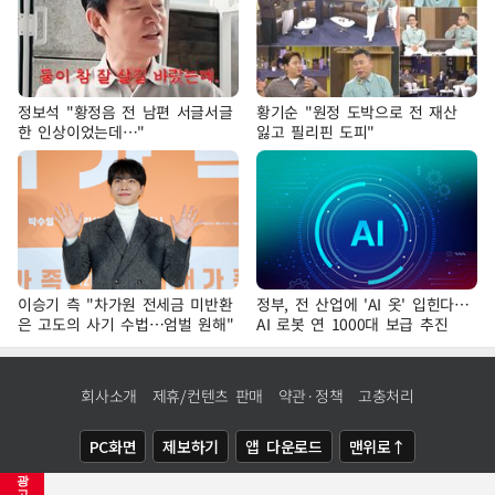
정보석 "황정음 전 남편 서글서글
황기순 "원정 도박으로 전 재산
한 인상이었는데…"
잃고 필리핀 도피"
이승기 측 "차가원 전세금 미반환
정부, 전 산업에 'AI 옷' 입힌다…
은 고도의 사기 수법…엄벌 원해"
AI 로봇 연 1000대 보급 추진
회사소개
제휴/컨텐츠 판매
약관·정책
고충처리
PC화면
제보하기
앱 다운로드
맨위로↑
광
COPYRIGHTⓒ
NEWSIS
ALL RIGHTS RESERVED.
고