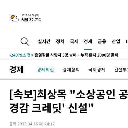
2026.08.08 (토)
서울 32.7℃
4시간 전 >
[속보]뉴욕증시 상승 마감…S&P 0.6% 나스닥 1.3%↑
-26058초 전 >
낮 최고 35도 '무더위'…동해안 시간당 30㎜ '강한 비'[
-25328초 전 >
[속보]이강인 "감독님이 원하는 마음 느꼈고, 많은 트로피
실시간
정치
국제
경제
금융
산업
틀레티코 이적"
-25110초 전 >
수도권 40도 육박 '펄펄'…동해안 일부 지역엔 호의주의
-24079초 전 >
온열질환 사망자 3명 늘어…누적 환자 3000명 돌파
-18024초 전 >
강릉에 시간당 81.4㎜ 물폭탄…도로 잠기고 담벼락 붕괴
경제
경제최신
경제정책
국제경제
건설부
-14131초 전 >
백운산서 80년근 천종산삼 9뿌리 발견…감정가 1.3억원
-11841초 전 >
선재도서 해루질 나섰다 실종 60대, 닷새 만에 숨진 채 발
-9375초 전 >
남자 농구, 나고야 아시안게임서 '홈팀' 일본과 한일전
[속보]최상목 "소상공인 공
-8751초 전 >
여수 오동도 해상서 모터보트 전복…1명 사망·1명 실종
경감 크레딧' 신설"
-4978초 전 >
극한폭염 한풀 꺾이지만…'낮 최고 35도' 무더위, 열대야 
주 날씨]
-1996초 전 >
축구협회 "압수수색·성접대 논란 사과…쇄신의 기회로 삼
-513초 전 >
[속보]'압수수색·성접대 논란' 축구협회 "실망과 걱정 안겨
등록 2025.04.15 08:24:17
3시간 전 >
'최고 37도' 폭염 지속…강원동해안 최대 150㎜ 비