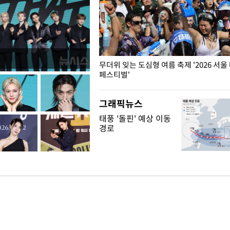
무더위 잊는 도심형 여름 축제 '2026 서울
페스티벌'
그래픽뉴스
태풍 '돌핀' 예상 이동
경로