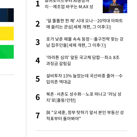
휴머노이드부터 AI공장까
1
1
주일
지…제조업 바꾸는 M.AX 성
과
 노무현·문재인 철
'덜 똘똘한 한 채' 시대 오나…20억대 아파트
2
2
에 쏠리는 관심[세제 개편, 그 이후②]
승환·니퍼트가 콕
호가 낮춘 매물 속속 등장…출구전략 찾는 강
3
3
남 집주인들[세제 개편, 그 이후①]
0개 구단, 훈련·휴
'마라톤 심의' 앞둔 국고채 담합…최소 8조
4
4
 안전 최우선"
과징금 갈림길
까지…제조업 바꾸는
설비투자 13% 늘었는데 국산비중 줄어…수
5
5
입의존 역대급
오나…20억대 아파트
북촌·서촌도 성수화…노포 떠나고 '러닝 성
6
6
 그 이후②]
지'로[출동!인턴]
초췌한 근황…충주시
與 "오세훈, 정부 탓하기 앞서 본인 부동산 성
7
7
적표부터 돌아봐야"