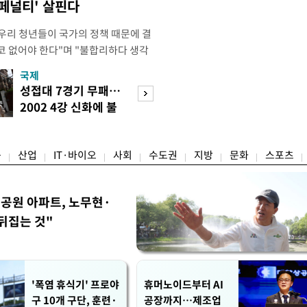
 페널티' 살핀다
"우리 청년들이 국가의 정책 때문에 결
코 없어야 한다"며 "불합리하다 생각
 편하게 말씀해주시면 좋겠다"고 했
국제
경제
오후 X(옛 트위터)에 '청년들의 목소리
성접대 7경기 무패…
세계식량가격 다
2개' 자료를 공유하며 이같이 적었다.
2002 4강 신화에 불
상승…곡물·설탕 
인해 겪을 수 있는 제도
똥
썩'
융
산업
IT·바이오
사회
수도권
지방
문화
스포츠
공원 아파트, 노무현·
뒤집는 것"
'폭염 휴식기' 프로야
휴머노이드부터 AI
구 10개 구단, 훈련·
공장까지…제조업