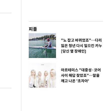
피플
"노 잡고 바뀌었죠"…다리
잃은 청년 다시 일으킨 카누
[당신 옆 장애인]
아르테미스 "대중성·코어
사이 해답 찾았죠"…알을
깨고 나온 '초자아'