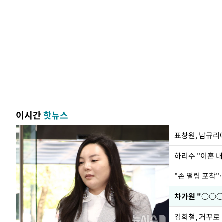
이시간
핫뉴스
하리수 "이혼 
"손 떨림 포착"