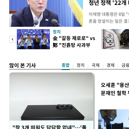
청년 정책 '22개
이재명 대통령은 8일 
혼을 망설이는 일은 결
하는 제도가 있을 경우
정치
다. 이 대통령은 이날 
 사업
金 "갈등 제로로" vs
로 찾은 결혼 페널티 2
鄭 "진흙탕 사과부
이 대통령은 "결혼으로 
터"
많이 본 기사
종합
정치
국제
경제
금
오세훈 "용산
문재인 철학 
"창 3개 띄워도 답답함 없네"…'폴