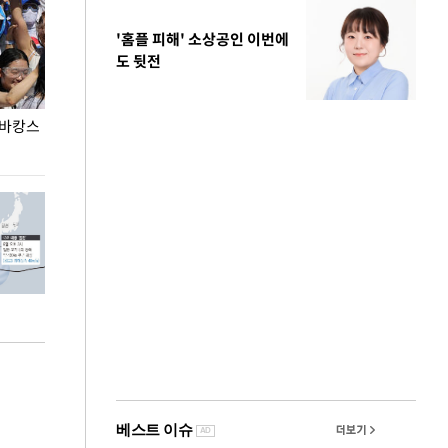
'홈플 피해' 소상공인 이번에
도 뒷전
 바캉스
용산어린이정원 앞 즐비한 근조화환, 왜?
이번주 국회에는 