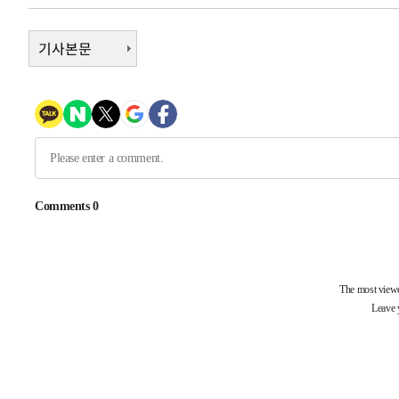
4시간 전 >
[속보]뉴욕증시 상승 마감…S&P 0.6% 나스닥 1.3%↑
-26058초 전 >
기사본문
낮 최고 35도 '무더위'…동해안 시간당 30㎜ '강한 비'[
-25328초 전 >
[속보]이강인 "감독님이 원하는 마음 느꼈고, 많은 트로피
틀레티코 이적"
-25110초 전 >
수도권 40도 육박 '펄펄'…동해안 일부 지역엔 호의주의
-24079초 전 >
온열질환 사망자 3명 늘어…누적 환자 3000명 돌파
-18024초 전 >
강릉에 시간당 81.4㎜ 물폭탄…도로 잠기고 담벼락 붕괴
-14131초 전 >
백운산서 80년근 천종산삼 9뿌리 발견…감정가 1.3억원
-11841초 전 >
선재도서 해루질 나섰다 실종 60대, 닷새 만에 숨진 채 발
-9375초 전 >
남자 농구, 나고야 아시안게임서 '홈팀' 일본과 한일전
-8751초 전 >
여수 오동도 해상서 모터보트 전복…1명 사망·1명 실종
-4978초 전 >
극한폭염 한풀 꺾이지만…'낮 최고 35도' 무더위, 열대야 
주 날씨]
-1996초 전 >
축구협회 "압수수색·성접대 논란 사과…쇄신의 기회로 삼
-513초 전 >
[속보]'압수수색·성접대 논란' 축구협회 "실망과 걱정 안겨
3시간 전 >
'최고 37도' 폭염 지속…강원동해안 최대 150㎜ 비
4시간 전 >
[속보]뉴욕증시 상승 마감…S&P 0.6% 나스닥 1.3%↑