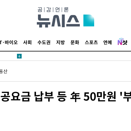
내일날씨]
 원해 아
IT·바이오
사회
수도권
지방
문화
스포츠
연예
보
동산
견
공요금 납부 등 年 50만원 '
계속[다음
겠다"
드려 죄송"