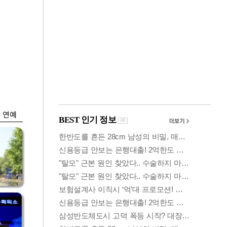
금융
시
다시 뛰는 코스닥…
'들
ETF 수익률 상위권
찍어
연예