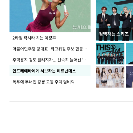
컴백하는 스키즈
청와대 일주일
2타점 적시타 치는 이정후
더불어민주당 당대표·최고위원 후보 합동연설회
주택용지 검토 알려지자... 신속히 늘어선 '근조화환'
안드레예바에게 서브하는 페르난데스
폭우에 무너진 강릉 교동 주택 담벼락