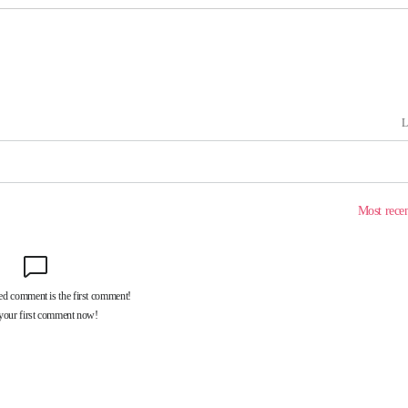
내일날씨]
 원해 아
보
견
계속[다음
겠다"
드려 죄송"