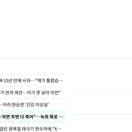
표창원, 남규리에 15년 만에 사과…"제가 틀렸습니다"
내가 먼저 제안…아기 못 낳아 미안"
…카라 한승연 '건강 이상설'
차가원 "○○○ 까면 주변 다 죽어"…녹취 폭로 파장
김희철, 거꾸로 걸린 광복절 태극기 현수막에 "X돌았네"