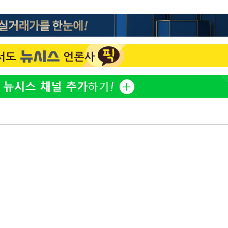
"창 3개 띄워도 답답함 없
1
네"…'폴드8 울트라', 일
써보니
오세훈 "용산공원 아파트,
2
학 뒤집는 것"
김도영·곽빈·안현민…오
3
집은 차기 메이저리거
'폭염 휴식기' 프로야구 1
4
식 병행…"야외 훈련 해도
휴머노이드부터 AI공장
5
M.AX 성과
'덜 똘똘한 한 채' 시대 
6
에 쏠리는 관심[세제 개편,
'리센느 논란' 김선태, 
7
장 "다시 돌아올 생각?"