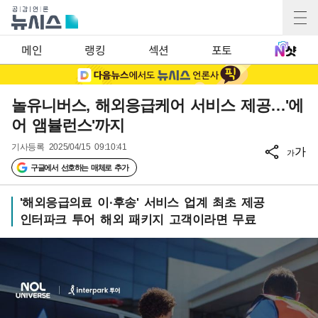
메인
랭킹
섹션
포토
놀유니버스, 해외응급케어 서비스 제공…'에
어 앰뷸런스'까지
기사등록
2025/04/15 09:10:41
가
가
구글에서 선호하는 매체로 추가
'해외응급의료 이·후송' 서비스 업계 최초 제공
인터파크 투어 해외 패키지 고객이라면 무료