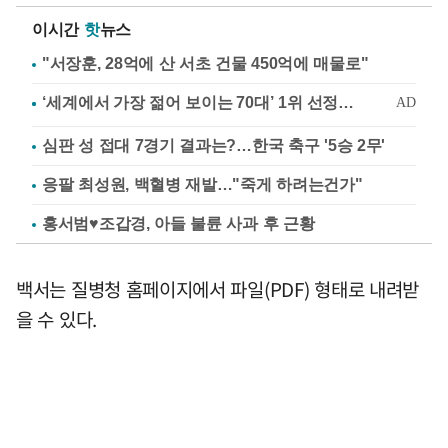
이시간
핫
뉴스
"서장훈, 28억에 산 서초 건물 450억에 매물로"
심판 성 접대 7경기 결과는?…한국 축구 '5승 2무'
응팔 최성원, 백혈병 재발…"죽게 하려는건가"
홍서범♥조갑경, 아들 불륜 사과 후 근황
백서는 질병청 홈페이지에서 파일(PDF) 형태로 내려받
을 수 있다.