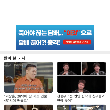
많이 본 기사
"서장훈, 28억에 산 서초 건물
전현무 "전 연인 집착에 친구들과
450억에 매물로"
연락 끊어"