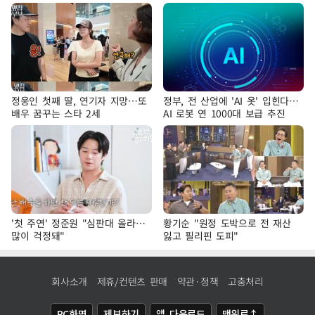
정웅인 첫째 딸, 연기자 지망…또
정부, 전 산업에 'AI 옷' 입힌다…
배우 꿈꾸는 스타 2세
AI 로봇 연 1000대 보급 추진
'첫 주연' 정준원 "심판대 올라…
황기순 "원정 도박으로 전 재산
많이 걱정돼"
잃고 필리핀 도피"
회사소개
제휴/컨텐츠 판매
약관·정책
고충처리
PC화면
제보하기
앱 다운로드
맨위로↑