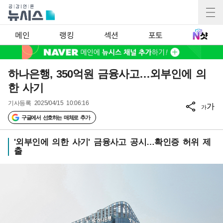
메인
랭킹
섹션
포토
하나은행, 350억원 금융사고…외부인에 의
한 사기
기사등록
2025/04/15 10:06:16
가
가
구글에서 선호하는 매체로 추가
'외부인에 의한 사기' 금융사고 공시…확인증 허위 제
출