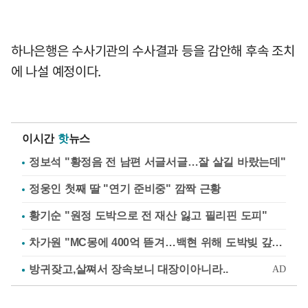
하나은행은 수사기관의 수사결과 등을 감안해 후속 조치
에 나설 예정이다.
이시간
핫
뉴스
정보석 "황정음 전 남편 서글서글…잘 살길 바랐는데"
정웅인 첫째 딸 "연기 준비중" 깜짝 근황
황기순 "원정 도박으로 전 재산 잃고 필리핀 도피"
차가원 "MC몽에 400억 뜯겨…백현 위해 도박빚 갚아줘"