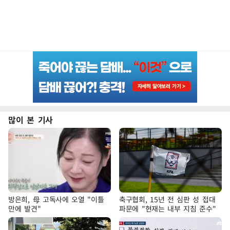
많이 본 기사
방은희, 母 고독사에 오열 "이틀
축구협회, 15년 전 심판 성 접대
만에 발견"
파문에 "현재는 내부 지침 준수"