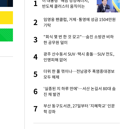
서
이 대통령 "해남 청정에너지,
1
1
반도체 클러스터 움직이는
힘…지역소멸 극복 전환점"
자친구와 열애 "결혼
임영웅 팬클럽, 거제·통영에 성금 1504만원
2
2
기탁
가 날 죽이는 것 같
"회식 몇 번 한 것 갖고"…숨진 소방관 비하
3
3
한 공무원 덜미
 공급 기존 사고방식
광주 산수동서 SUV·택시 충돌…SUV 전도,
4
4
"
인명피해 없어
회의서 공급 논
더위 한 풀 꺾이나…전남광주 폭염중대경보
5
5
달리지 말고 과감
모두 해제
혼조 개장 후 자원주
'실종된 지 하루 만에'…서산 논길서 80대 숨
6
6
.39%↑
진 채 발견
르기 방지법' 개편안
부산 동구도서관, 27일부터 '지혜학교' 인문
7
7
학 강좌