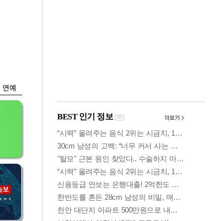
금융
에
두나무, 경찰청 '압수
매물
가상자산' 관리한다
연예