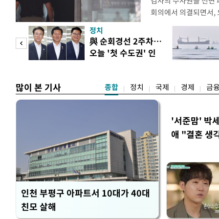
검사의 수사권을 전면
회의에서 의결되면서, 
전면 개편된다. 검사의
정치
사건부터 고소·고발 사
 두
與 순회경선 2주차…
일 법조계에 따르면 검
오늘 '첫 수도권' 인
를 사법경찰관으로 일
 정도
천 주목
정법률 공
많이 본 기사
종합
정치
국제
경제
금
'서준맘' 박
애 "결혼 생
인천 부평구 아파트서 10대가 40대
친모 살해