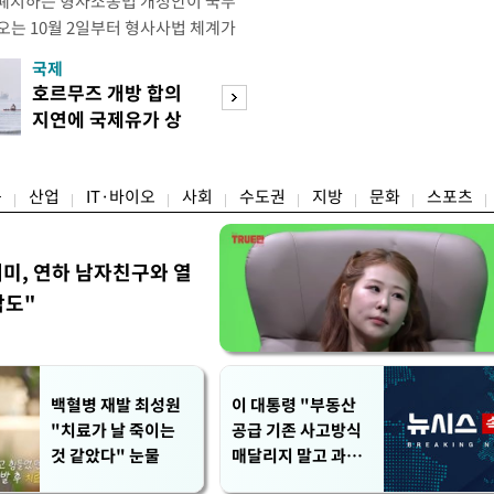
 폐지하는 형사소송법 개정안이 국무
오는 10월 2일부터 형사사법 체계가
 모든 수사권이 사라지고 경찰이 인지
국제
경제
건까지 수사 전반을 전담하게 된다. 8
호르무즈 개방 합의
부동산 세제 개편
사의 보완수사를 폐지하고 수사 주체
지연에 국제유가 상
호가 낮춘 강남 
원화하는 내용의 형사소송법 일부개
승 마감
등장
융
산업
IT·바이오
사회
수도권
지방
문화
스포츠
세미, 연하 남자친구와 열
각도"
백혈병 재발 최성원
이 대통령 "부동산
"치료가 날 죽이는
공급 기존 사고방식
것 같았다" 눈물
매달리지 말고 과감
히 실천"