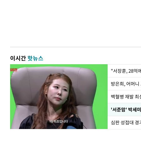
이시간
핫뉴스
"서장훈, 28억
방은희, 어머니 
백혈병 재발 최성
'서준맘' 박세미