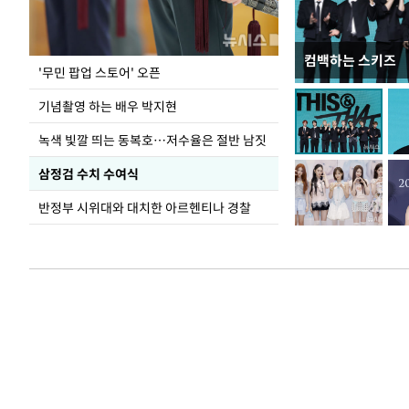
컴백하는 스키즈
홈플러스, 67개 
'무민 팝업 스토어' 오픈
기념촬영 하는 배우 박지현
녹색 빛깔 띄는 동복호…저수율은 절반 남짓
삼정검 수치 수여식
반정부 시위대와 대치한 아르헨티나 경찰