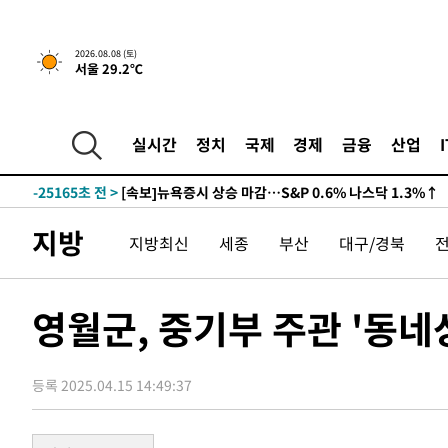
2026.08.08 (토)
서울 29.2℃
실시간
정치
국제
경제
금융
산업
-25165초 전 >
[속보]뉴욕증시 상승 마감…S&P 0.6% 나스닥 1.3%↑
-32039초 전 >
'최고 37도' 폭염 지속…강원동해안 최대 150㎜ 비
-25165초 전 >
[속보]뉴욕증시 상승 마감…S&P 0.6% 나스닥 1.3%↑
지방
지방최신
세종
부산
대구/경북
-32039초 전 >
'최고 37도' 폭염 지속…강원동해안 최대 150㎜ 비
-25165초 전 >
[속보]뉴욕증시 상승 마감…S&P 0.6% 나스닥 1.3%↑
영월군, 중기부 주관 '동
등록 2025.04.15 14:49:37