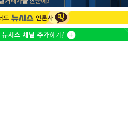
[단독]인천 부평구 아파트
1
10대가 40대 친모 살해
'서준맘' 박세미, 연하 남
2
생각도"
백혈병 재발 최성원 "치료
3
았다" 눈물
[속보]이 대통령 "부동산
4
매달리지 말고 과감히 실천
이 대통령, 6시간 부동산 
5
의…"기존 사고 방식에 매
히 실천"(종합)
[올댓차이나] 홍콩 증시, 
6
매수로 상승 마감…H주 0
이 대통령, 'ISA·주가누
7
질타하며 재검토 지시