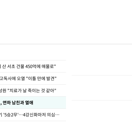
에 산 서초 건물 450억에 매물로"
고독사에 오열 "이틀 만에 발견"
원 "치료가 날 죽이는 것 같아"
, 연하 남친과 열애
심판 성접대 경기 '5승2무'…4강신화마저 의심받아