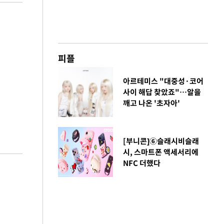
피플
아르테미스 "대중성·코어
사이 해답 찾았죠"…알을
깨고 나온 '초자아'
[부니콘]⑥슬래시비슬래
시, 스마트폰 액세서리에
NFC 더했다