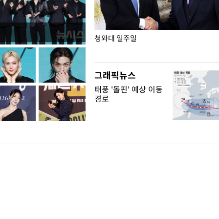
점포 가오픈… 13일 정식 개장
청와대 일주일
그래픽뉴스
태풍 '돌핀' 예상 이동
경로