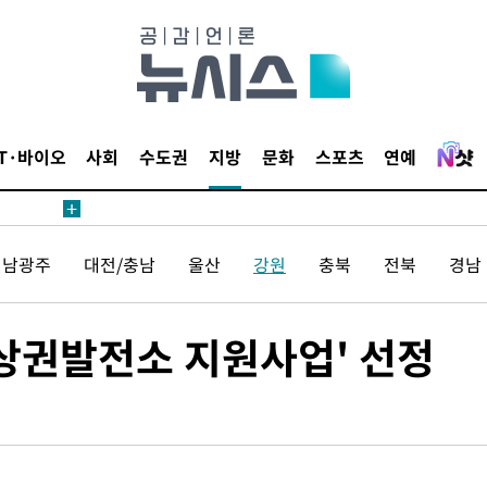
IT·바이오
사회
수도권
지방
문화
스포츠
연예
전남광주
대전/충남
울산
강원
충북
전북
경남
네상권발전소 지원사업' 선정