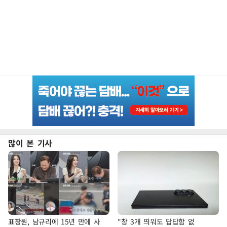
많이 본 기사
표창원, 남규리에 15년 만에 사
"창 3개 띄워도 답답함 없