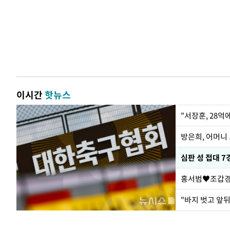
이시간
핫뉴스
"서장훈, 28억
방은희, 어머니 
심판 성 접대 7
홍서범♥조갑경,
"바지 벗고 앞