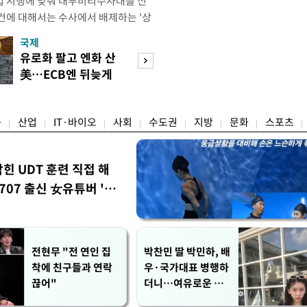
법 시행에 맞춰 내부비리수사대를 신
건에 대해서는 수사에서 배제하는 '상
청은 7일 오후 3시 '개정 형사소송법
국제
경제
F)' 회의를 열었다고 밝혔다. 경찰은
유로화 팔고 엔화 산
수도권 고용 급랭
에 맞춰 기존 국가수사본부에서 운영
美…ECB엔 뒤늦게
전국 취업자 10명
 인권감사관실로 이관·개편해 객관
통보
1명뿐
융
산업
IT·바이오
사회
수도권
지방
문화
스포츠
막힌 UDT 훈련 직접 해
07 출신 女유튜버 '완
전현무 "전 연인 집
박찬민 딸 박민하, 배
착에 친구들과 연락
우·국가대표 병행하
끊어"
더니…여유로운 근
황 공개