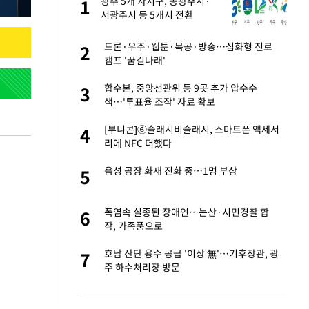
건물
광주 5개 자치구, 동광주시·
1
1
서광주시 등 5개시 전환
련 직접 해봤습니
드론·우주·웹툰·목공·방송…심화형 진로
2
2
'완벽 소화'
캠프 '꿈길나래'
친구들과 연락 끊어"
합수본, 중앙선관위 등 9곳 추가 압수수
3
3
색…'투표율 조작' 자료 확보
·국가대표 병행하더
[부니콘]⑥슬래시비슬래시, 스마트폰 액세서
4
4
리에 NFC 더했다
75원 분기 배
음성 공장 화재 진화 중…1명 부상
5
5
방안 확정"
용객 제한을" vs
폭염속 실종된 장애인…논산·시민경찰 합
6
6
"
작, 가족품으로
 분기배당 결정…3
호남 산단 용수 공급 '이상 無'…기후장관, 광
7
7
표
주 하수처리장 방문