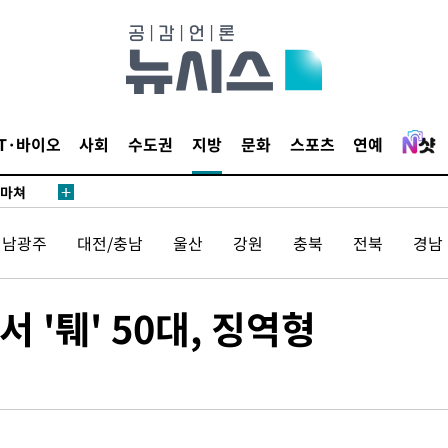
…희망지 못
날씨]
요 선제 대
단
무'
IT·바이오
사회
수도권
지방
문화
스포츠
연예
 마쳐
전남광주
대전/충남
울산
강원
충북
전북
경남
부장 기소
"
 '퉤' 50대, 징역형
협회
 교수…이
 절차 개시
25.3%↑