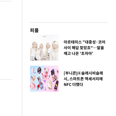
피플
아르테미스 "대중성·코어
사이 해답 찾았죠"…알을
깨고 나온 '초자아'
[부니콘]⑥슬래시비슬래
시, 스마트폰 액세서리에
NFC 더했다