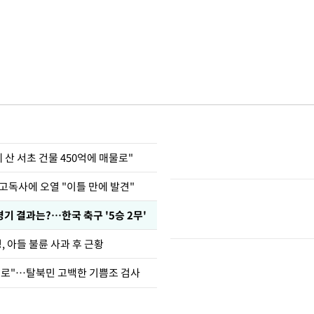
에 산 서초 건물 450억에 매물로"
고독사에 오열 "이틀 만에 발견"
경기 결과는?…한국 축구 '5승 2무'
 아들 불륜 사과 후 근황
뒤로"…탈북민 고백한 기쁨조 검사