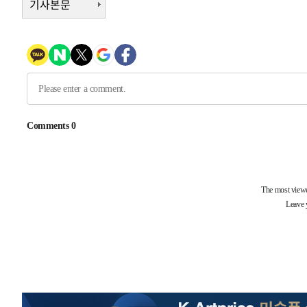
기사본문
-5258초 전 >
[속보]종합특검, '관저이전 봐주기 감사' 유병호 구속기소
-1858초 전 >
민주 콩고 에볼라환자 4천명 돌파, 4053명 발생 1850명 
-29744초 전 >
"낮 기온 소폭 하락"…수도권 폭염중대경보, 폭염경보로
-29708초 전 >
[속보]이 대통령, '호우피해' 안동·의성 관할 4개 면 특
선포
-29671초 전 >
[단독]중수청 지원 검사들, 정원 초과 시 낮은 계급 임용
갈 수도
-27642초 전 >
낮 최고 37도 찜통더위…곳곳 소나기·강원 많은 비[내일
-25948초 전 >
SK하이닉스, 용인·청주 팹에 54조 투자…"AI 메모리 수
응"
-22804초 전 >
여자배구 이재영·이다영 자매, 아제르바이잔 투란VC 입
-22057초 전 >
외국인 심판 성 접대 7경기 들여다보니…한국 축구 '5승 2
-21791초 전 >
[속보]코스닥, 2.86포인트(0.36%) 내린 798.81마감
-21744초 전 >
[속보]코스피, 6200선 약보합…0.60% 내린 6258.77에
-21724초 전 >
[속보]원·달러 환율, 7.7원 내린 1416.1원 마감
-21613초 전 >
[속보] 노원서 40.1도 관측…서울, 2018년 이후 첫 40도
-18703초 전 >
[속보]종합특검, '계엄 수용공간 확보' 신용해 前교정본
-17576초 전 >
외신들도 주목한 韓축구 파문…"국민적 공분에 수사 재개
-17547초 전 >
11시간 압수수색에 성접대 파문까지…'쑥대밭' 된 축구