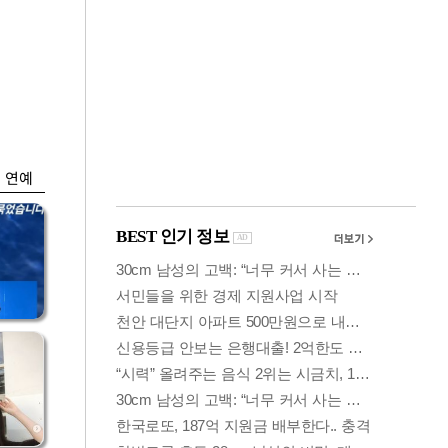
금융
…
하나은행, 비대면 주
 중
택담보대출 일시 중
단
연예