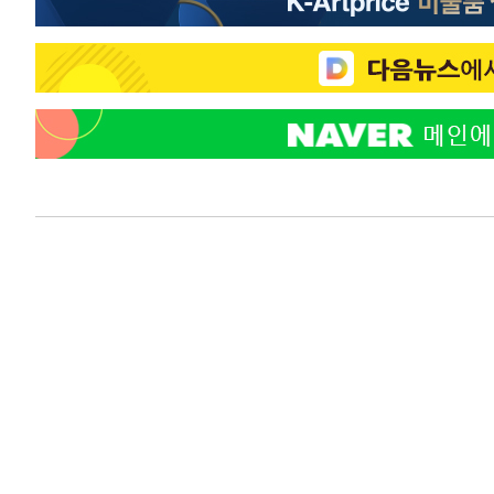
-16569초 전 >
[속보]규제합리화위원회 부위원장에 김태유 서울대 공대
병태 후임
-12927초 전 >
[속보]국힘 윤리위, '돌려차기 발언' 진종오·서범수 징계
-8252초 전 >
[속보] 7월 중국 수출 23.9%↑ 수입 27.5%↑…무역총액 
-5412초 전 >
[속보]'채상병 순직 책임' 임성근, 항소심도 징역 3년
-5278초 전 >
[속보]종합특검, '관저이전 봐주기 감사' 유병호 구속기소
-1878초 전 >
민주 콩고 에볼라환자 4천명 돌파, 4053명 발생 1850명 