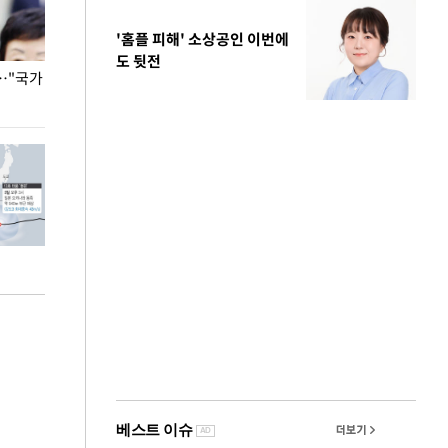
'홈플 피해' 소상공인 이번에
도 뒷전
…"국가
홈플러스, 67개 점포 가오픈… 13일 정식 개장
오세훈 서울시장,
환경 점검