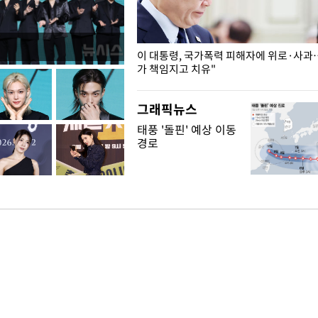
개구리밥
이 대통령, 국가폭력 피해자에 위로·사과
가 책임지고 치유"
그래픽뉴스
태풍 '돌핀' 예상 이동
경로