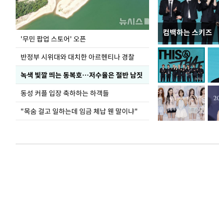
컴백하는 스키즈
지석천 뒤덮은 
'무민 팝업 스토어' 오픈
반정부 시위대와 대치한 아르헨티나 경찰
녹색 빛깔 띄는 동복호…저수율은 절반 남짓
동성 커플 입장 축하하는 하객들
"목숨 걸고 일하는데 임금 체납 웬 말이냐"