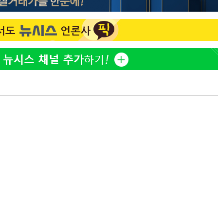
"서장훈, 28억에 산 서초 
1
450억에 매물로"
 교수…이
 절차 개시
"여군 지원 막힌 UDT 훈
2
25.3%↑
다"…707 출신 女유튜버 
전현무 "전 연인 집착에 
3
사망
박찬민 딸 박민하, 배우
4
니…여유로운 근황 공개
[속보]SK하이닉스, 주당 3
5
당…"3분기 중 주주환원 
"한강수영장, 문신 노출 이
6
"출입 막는 건 명백한 차별
SK하이닉스, 주당 375원
7
분기 중 추가 주주환원 발