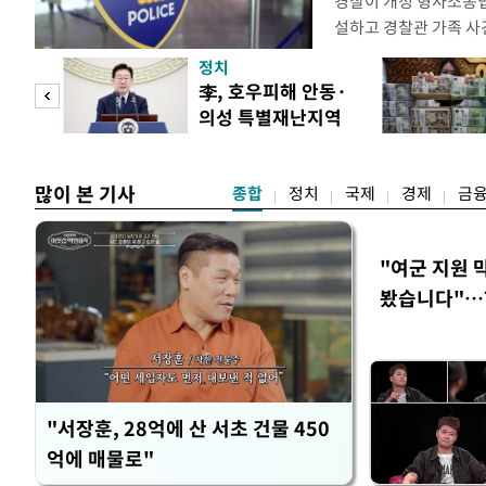
경찰이 개정 형사소송
설하고 경찰관 가족 사
피제'를 도입한다. 경찰
정치
후속 조치 태스크포스(T
 두
李, 호우피해 안동·
우선 올해 하반기 인사
의성 특별재난지역
하던 수사감찰 기능을
 정도
선포
많이 본 기사
종합
정치
국제
경제
금
"여군 지원 
봤습니다"…7
벽 소화'
"서장훈, 28억에 산 서초 건물 450
억에 매물로"