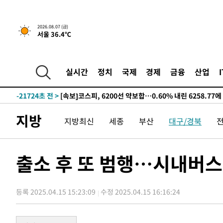
선포
-29651초 전 >
[단독]중수청 지원 검사들, 정원 초과 시 낮은 계급 임용
갈 수도
-27622초 전 >
낮 최고 37도 찜통더위…곳곳 소나기·강원 많은 비[내일
2026.08.07 (금)
서울 36.4℃
-25928초 전 >
SK하이닉스, 용인·청주 팹에 54조 투자…"AI 메모리 수
응"
-22784초 전 >
여자배구 이재영·이다영 자매, 아제르바이잔 투란VC 입
-22037초 전 >
외국인 심판 성 접대 7경기 들여다보니…한국 축구 '5승 2
실시간
정치
국제
경제
금융
산업
-21771초 전 >
[속보]코스닥, 2.86포인트(0.36%) 내린 798.81마감
-21724초 전 >
[속보]코스피, 6200선 약보합…0.60% 내린 6258.77에
-21704초 전 >
[속보]원·달러 환율, 7.7원 내린 1416.1원 마감
지방
지방최신
세종
부산
대구/경북
-21593초 전 >
[속보] 노원서 40.1도 관측…서울, 2018년 이후 첫 40도
-18683초 전 >
[속보]종합특검, '계엄 수용공간 확보' 신용해 前교정본
-17556초 전 >
외신들도 주목한 韓축구 파문…"국민적 공분에 수사 재개
출소 후 또 범행…시내버스서
-17527초 전 >
11시간 압수수색에 성접대 파문까지…'쑥대밭' 된 축구
-16549초 전 >
[속보]규제합리화위원회 부위원장에 김태유 서울대 공대
병태 후임
등록 2025.04.15 15:23:09
수정 2025.04.15 16:16:24
-12907초 전 >
[속보]국힘 윤리위, '돌려차기 발언' 진종오·서범수 징계
-8232초 전 >
[속보] 7월 중국 수출 23.9%↑ 수입 27.5%↑…무역총액 
-5392초 전 >
[속보]'채상병 순직 책임' 임성근, 항소심도 징역 3년