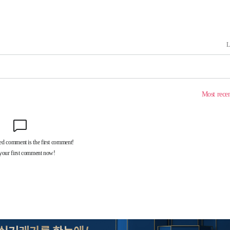
사망
 하향
별재난지역
…희망지 못
날씨]
요 선제 대
단
무'
 마쳐
부장 기소
"
협회