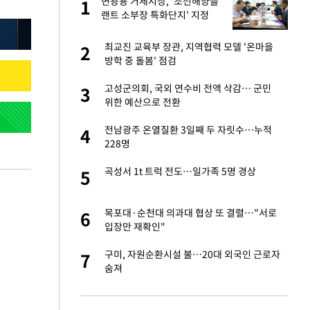
"이
변광용 거제시장, ‘조선해양플
1
1
랜트 소부장 특화단지’ 지정
총력
성 접대 파문에 "현
최교진 교육부 장관, 지역협력 모델 '온마을
2
2
방학 중 돌봄' 점검
신 근황 "가볼 만하
고성군의회, 국외 연수비 전액 삭감… 군민
3
3
위한 예산으로 전환
보고서 나왔다…월드
전남광주 온열질환 3일째 두 자릿수…누적
4
4
228명
출발…나스닥
곡성서 1t 트럭 전도…일가족 5명 경상
5
5
', 산업부와 엇박자
목포대·순천대 의과대 협상 또 결렬…"서로
6
6
입장만 재확인"
서 몰라보게 달라진
구미, 자원순환시설 불…20대 외국인 근로자
7
7
숨져