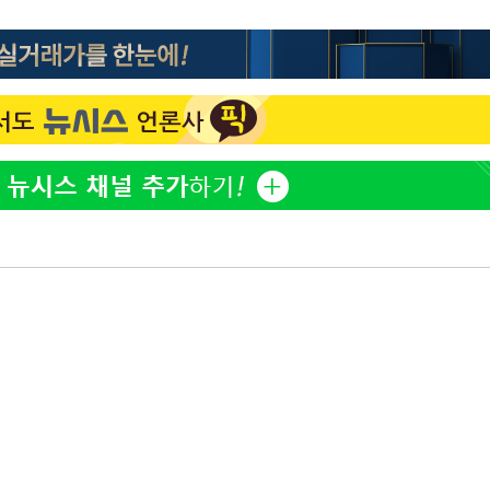
방은희, 母 고독사에 오열 
1
틀 만에 발견"
축구협회, 15년 전 심판 
2
재는 내부 지침 준수"
김지수, '여행사 대표' 변
3
니…"
축구협회 '성접대' 감사
4
컵·올림픽 심판 포함
[속보] 뉴욕증시, 혼조 
5
0.3%↓, 다우 0.14%↑
노동장관 "'주52시간 예외
6
안 나는 게 이상"
'학폭 논란' 지수, 필리핀
7
근황