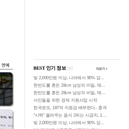
금융
입찰
만스피 꿈 이어질
…
까…韓증권사·글로
벌IB 엇갈린 전망
연예