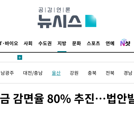
IT·바이오
사회
수도권
지방
문화
스포츠
연예
20일 후
전남광주
대전/충남
울산
강원
충북
전북
경남
20일 후
세금 감면율 80% 추진…법안