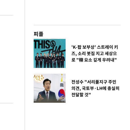
피플
'K-팝 보부상' 스트레이 키
즈, 소리 봇짐 지고 세상으
로 "韓 요소 깊게 우려내"
전성수 "서리풀지구 주민
의견, 국토부·LH에 충실히
전달할 것"