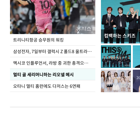
컴백하는 스키즈
입추 하루 앞둔 
트리니티항공 승무원의 워킹
폭염
삼성전자, 7일부터 갤럭시 Z 폴드8 울트라·폴드8·플립8 출시
멕시코 인플루언서, 라방 중 괴한 총격으로 사망
멀티 골 세리머니하는 리오넬 메시
오타니 멀티 홈런에도 다저스는 6연패