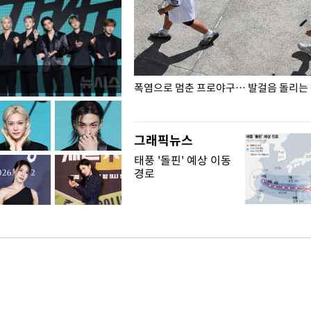
전남광주… 열화상 카메라에 담긴
폭염으로 멈춘 프로야구… 발걸음 돌리는
그래픽뉴스
태풍 '돌핀' 예상 이동
경로