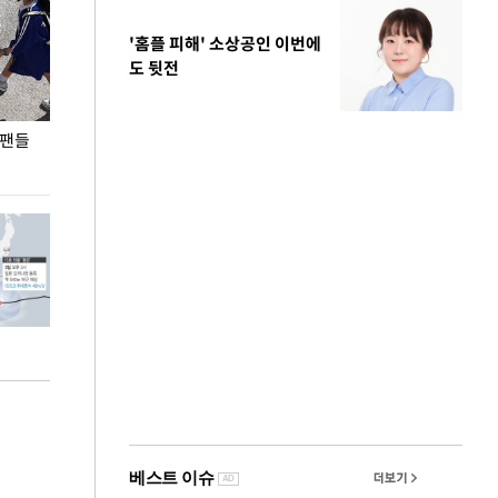
'홈플 피해' 소상공인 이번에
도 뒷전
 팬들
이 대통령, '청년 대책 속도 높여야…폭염 문제도
입추 코앞인데 전
총력 대응'