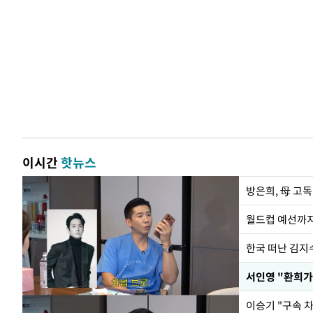
이시간
핫뉴스
방은희, 母 고독
월드컵 예선까지
한국 떠난 김지
서인영 "환희가
이승기 "구속 차