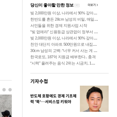
기자수첩
반도체 호황에도 경제 기초체
력 '뚝‘…서비스업 키워야