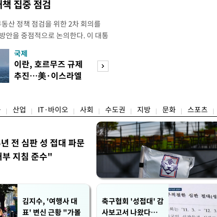
대책 집중 점검
부동산 정책 점검을 위한 2차 회의를
 방안을 중점적으로 논의한다. 이 대통
와대에서 부동산 정책 점검 2차 회의
국제
경제
지난 3일 부동산·주식 시장 점검 비
이란, 호르무즈 규제
[단독]국가계약 
 주택 공급 물량을 최대한 확보하
추진…美·이스라엘
제한 기준 손본다
만이다. 앞서 이 대통령은 1차
선박 차단
실효성 검토
융
산업
IT·바이오
사회
수도권
지방
문화
스포츠
5년 전 심판 성 접대 파문
내부 지침 준수"
김지수, '여행사 대
축구협회 '성접대' 감
표' 변신 근황 "가볼
사보고서 나왔다…