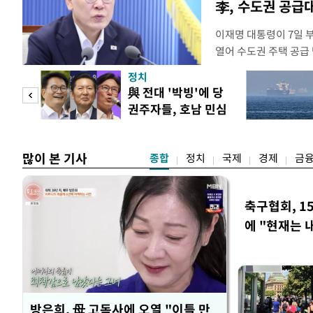
李, 수도권 공급
이재명 대통령이 7일 
열어 수도권 주택 공급
령은 이날 오후 2시 청
정치
를 비공개로 주재한다. 
"사적
與 전대 '박빙'에 당
공개 회의에서 "가용한
권주자들, 호남 민심
라"고 지시한 지 나흘 
 차
공략
많이 본 기사
종합
정치
국제
경제
금
축구협회, 1
에 "현재는 
방은희, 母 고독사에 오열 "이틀 만