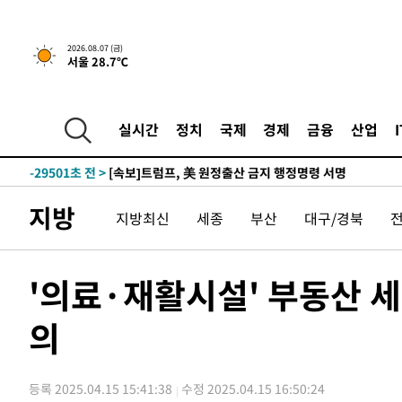
2026.08.07 (금)
서울 28.7℃
-27201초 전 >
[속보] 뉴욕증시, 일제 하락 마감…나스닥 0.06%↓
실시간
정치
국제
경제
금융
산업
-31350초 전 >
[속보]美, 폴리실리콘 수입 규제…파생제품 15% 관세, 1
발효
-29501초 전 >
[속보]트럼프, 美 원정출산 금지 행정명령 서명
-27201초 전 >
[속보] 뉴욕증시, 일제 하락 마감…나스닥 0.06%↓
지방
지방최신
세종
부산
대구/경북
-31350초 전 >
[속보]美, 폴리실리콘 수입 규제…파생제품 15% 관세, 1
발효
-29501초 전 >
[속보]트럼프, 美 원정출산 금지 행정명령 서명
-27201초 전 >
[속보] 뉴욕증시, 일제 하락 마감…나스닥 0.06%↓
'의료·재활시설' 부동산 
의
등록 2025.04.15 15:41:38
수정 2025.04.15 16:50:24