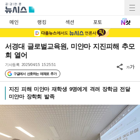
메인
랭킹
섹션
포토
서경대 글로벌교육원, 미얀마 지진피해 추모
회 열어
기사등록
2025/04/15 15:25:51
가
가
구글에서 선호하는 매체로 추가
지진 피해 미얀마 재학생 9명에게 격려 장학금 전달
미얀마 장학회 발족