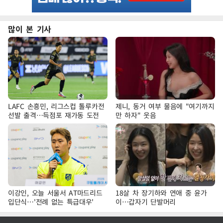
많이 본 기사
LAFC 손흥민, 리그스컵 톨루카전
제니, 동거 여부 물음에 "여기까지
선발 출격…득점포 재가동 도전
만 하자" 웃음
이강인, 오늘 서울서 AT마드리드
18살 차 장기하와 연애 중 윤가
입단식…'전례 없는 특급대우'
이…갑자기 단발머리