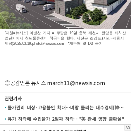
[제천=뉴시스] 이병찬 기자 = 쿠팡은 19일 충북 제천시 왕암동 제3 산
업단지에서 첨단물류센터 착공식을 했다. 사진은 조감도.(사진=제천시
제공)
2025.03.19.photo@newsis.com
*재판매 및 DB 금지
◎공감언론 뉴시스
march11@newsis.com
관련기사
물가관리 비상·고용불안 확대…벼랑 몰리는 내수경제[韓경제 외줄타기③]
유가 하락에 수입물가 2달째 하락…"美 관세 영향 불확실"