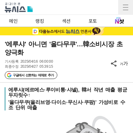
메인
랭킹
섹션
포토
'에루샤' 아니면 '올다무쿠'…韓소비시장 초
양극화
기사등록
2025/04/16 06:00:00
가
가
최종수정
2025/04/27 05:39:15
구글에서 선호하는 매체로 추가
에루샤(에르메스·루이비통·샤넬), 韓서 작년 매출 평균
두자릿수↑
'올다무쿠(올리브영·다이소·무신사·쿠팡)' 가성비로 수
조 단위 매출