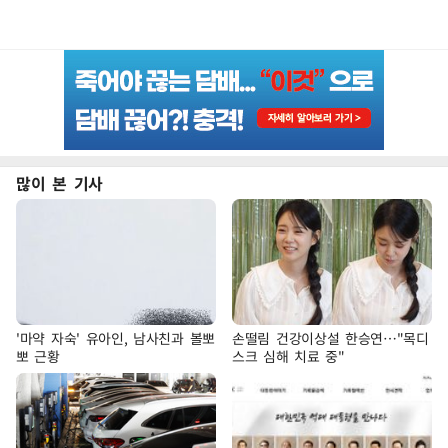
많이 본 기사
'마약 자숙' 유아인, 남사친과 볼뽀
손떨림 건강이상설 한승연…"목디
뽀 근황
스크 심해 치료 중"