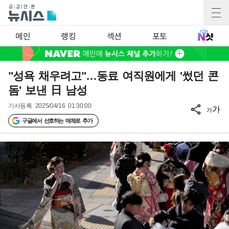
메인
랭킹
섹션
포토
"성욕 채우려고"…동료 여직원에게 '썼던 콘
돔' 보낸 日 남성
기사등록
2025/04/16 01:30:00
가
가
구글에서 선호하는 매체로 추가