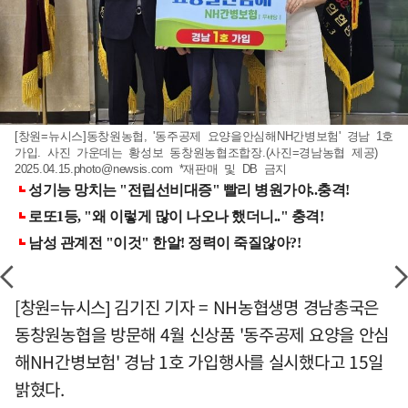
[창원=뉴시스]동창원농협, '동주공제 요양을안심해NH간병보험' 경남 1호
가입. 사진 가운데는 황성보 동창원농협조합장.(사진=경남농협 제공)
2025.04.15.photo@newsis.com
*재판매 및 DB 금지
[창원=뉴시스] 김기진 기자 = NH농협생명 경남총국은
동창원농협을 방문해 4월 신상품 '동주공제 요양을 안심
해NH간병보험' 경남 1호 가입행사를 실시했다고 15일
밝혔다.