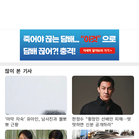
많이 본 기사
'마약 자숙' 유아인, 남사친과 볼뽀
한정수 "황정민 선배만 피해…떳
뽀 근황
떳하면 신분 공개하라"