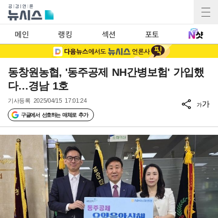
메인
랭킹
섹션
포토
동창원농협, '동주공제 NH간병보험' 가입했
다…경남 1호
기사등록
2025/04/15 17:01:24
가
가
구글에서 선호하는 매체로 추가