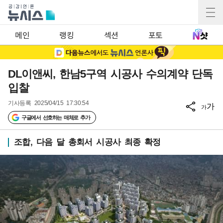
메인
랭킹
섹션
포토
DL이앤씨, 한남5구역 시공사 수의계약 단독
입찰
기사등록
2025/04/15 17:30:54
가
가
구글에서 선호하는 매체로 추가
조합, 다음 달 총회서 시공사 최종 확정