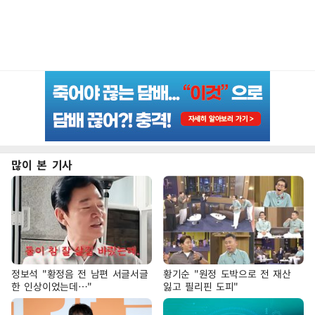
많이 본 기사
정보석 "황정음 전 남편 서글서글
황기순 "원정 도박으로 전 재산
한 인상이었는데…"
잃고 필리핀 도피"