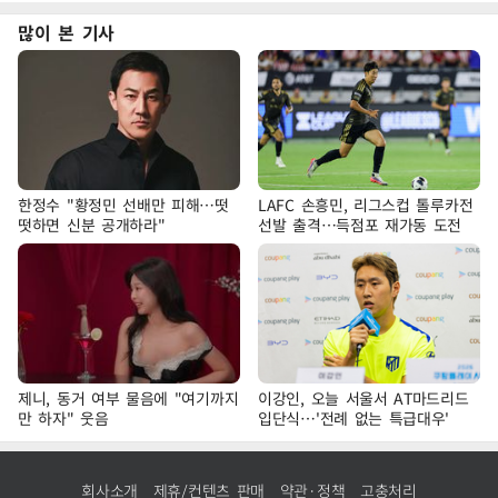
많이 본 기사
한정수 "황정민 선배만 피해…떳
LAFC 손흥민, 리그스컵 톨루카전
떳하면 신분 공개하라"
선발 출격…득점포 재가동 도전
제니, 동거 여부 물음에 "여기까지
이강인, 오늘 서울서 AT마드리드
만 하자" 웃음
입단식…'전례 없는 특급대우'
회사소개
제휴/컨텐츠 판매
약관·정책
고충처리