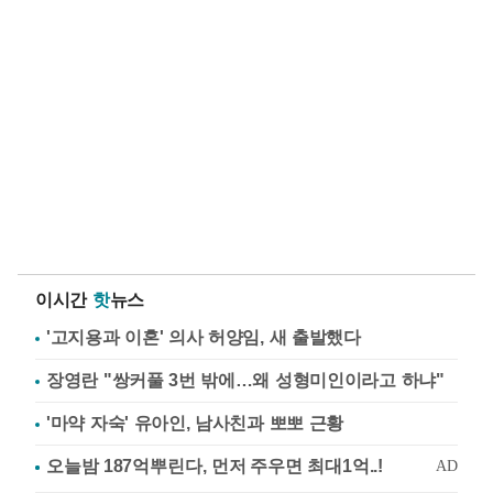
이시간
핫
뉴스
'고지용과 이혼' 의사 허양임, 새 출발했다
장영란 "쌍커풀 3번 밖에…왜 성형미인이라고 하냐"
'마약 자숙' 유아인, 남사친과 뽀뽀 근황