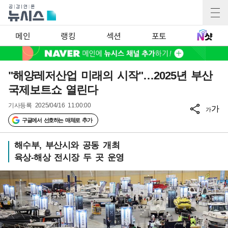
메인
랭킹
섹션
포토
"해양레저산업 미래의 시작"…2025년 부산
국제보트쇼 열린다
기사등록
2025/04/16 11:00:00
가
가
구글에서 선호하는 매체로 추가
해수부, 부산시와 공동 개최
육상-해상 전시장 두 곳 운영