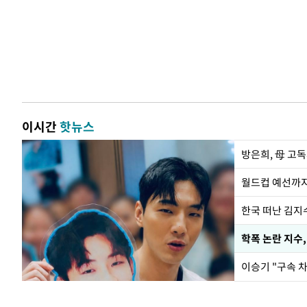
이시간
핫뉴스
방은희, 母 고독
월드컵 예선까지
한국 떠난 김지
학폭 논란 지수
이승기 "구속 차