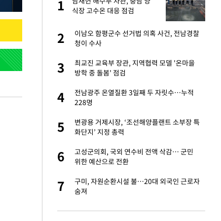
산
남재헌 해수부 차관, 충남 양
1
1
식장 고수온 대응 점검
앗겨…지금이라면 가
이남오 함평군수 선거법 의혹 사건, 전남경찰
2
2
청이 수사
성 접대 파문에 "현
최교진 교육부 장관, 지역협력 모델 '온마을
3
3
방학 중 돌봄' 점검
비스 장애 발생…"원
전남광주 온열질환 3일째 두 자릿수…누적
4
4
228명
일까지 취소…11일
변광용 거제시장, ‘조선해양플랜트 소부장 특
5
5
화단지’ 지정 총력
"이틀 만에 발견"
고성군의회, 국외 연수비 전액 삭감… 군민
6
6
위한 예산으로 전환
소…11일 재개·오
구미, 자원순환시설 불…20대 외국인 근로자
7
7
숨져