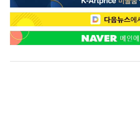
1시간 전 >
"韓 외환시장 개입 관측 배경엔 美의 대한국 무역적자 있어"
1시간 전 >
'월드컵 탈락 후폭풍' 축구협회…초유의 압수수색에 '충격·당
1시간 전 >
서울 낮 37.9도, 올여름 최고치 경신…영등포 순간 '40도'
1시간 전 >
[속보]종합특검, 대검 추가 압수수색…내란 중요임무종사 혐
2시간 전 >
[속보]코스닥, 800p 회복…0.26% 오른 801.67 마감
2시간 전 >
[속보]코스피, 301.88포인트(4.58%) 내린 6296.38 마감
2시간 전 >
[속보]원·달러 환율, 0.7원 내린 1423.8원 마감
3시간 전 >
"여기 떨어졌다"…다누리, 스페이스X 로켓 달 충돌 흔적 포착
4시간 전 >
손흥민, 5경기 연속골 실패…LAFC는 승부차기 끝 과달라하라
6시간 전 >
내일까지 39도 '펄펄'…기상청 "태풍 지나며 폭염 잠시 꺾인