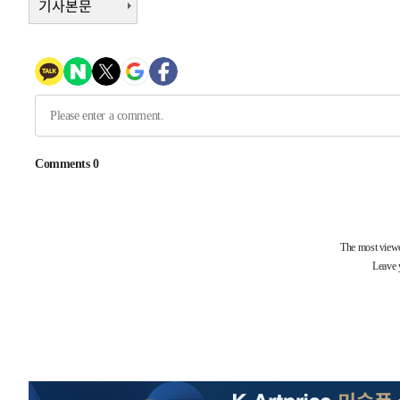
기사본문
2시간 전 >
[속보]코스닥, 800p 회복…0.26% 오른 801.67 마감
2시간 전 >
[속보]코스피, 301.88포인트(4.58%) 내린 6296.38 마감
2시간 전 >
[속보]원·달러 환율, 0.7원 내린 1423.8원 마감
3시간 전 >
"여기 떨어졌다"…다누리, 스페이스X 로켓 달 충돌 흔적 포착
4시간 전 >
손흥민, 5경기 연속골 실패…LAFC는 승부차기 끝 과달라하라
6시간 전 >
내일까지 39도 '펄펄'…기상청 "태풍 지나며 폭염 잠시 꺾인
-15326초 전 >
'월드컵 탈락 후폭풍' 축구협회…11시간 걸린 초유의 압
합)
-14762초 전 >
[속보] 뉴욕증시, 혼조 출발…나스닥 0.3%↓, 다우 0.1
-13555초 전 >
축구협회, 15년 전 심판 성 접대 파문에 "현재는 내부 지
-12240초 전 >
경찰, '홍명보는 2순위' 결론냈던 스포츠윤리센터도 압
36분 전 >
[속보]합참 "北 발사체는 단거리탄도미사일…감시·경계태세 
40분 전 >
日방위성, 北이 동해로 쏜 발사체는 탄도미사일 가능성
1시간 전 >
[속보] SKT, 에이닷 서비스 장애 발생…"원인 파악 중"
1시간 전 >
[속보]합참 "북, 동해상으로 미상 발사체 발사"
1시간 전 >
'낮 최고 39도' 불볕더위…한밤 열대야도 계속[내일날씨]
1시간 전 >
[속보]7~9일 프로야구 3연전도 폭염 취소…11일 재개