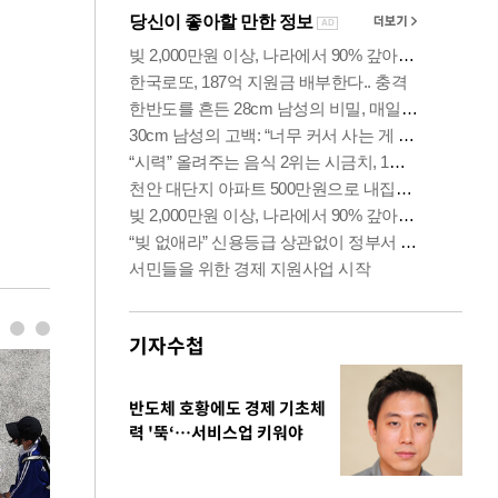
기자수첩
반도체 호황에도 경제 기초체
력 '뚝‘…서비스업 키워야