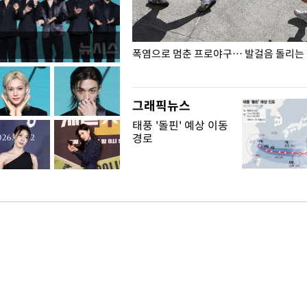
전남광주… 열화상 카메라에 담긴
폭염으로 멈춘 프로야구… 발걸음 돌리는
그래픽뉴스
태풍 '돌핀' 예상 이동
경로