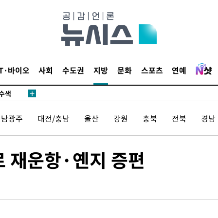
다"
수수색(종
4%↑
침 준수"
IT·바이오
사회
수도권
지방
문화
스포츠
연예
수수색
강화"
전남광주
대전/충남
울산
강원
충북
전북
경남
르 재운항·옌지 증편
황'
의