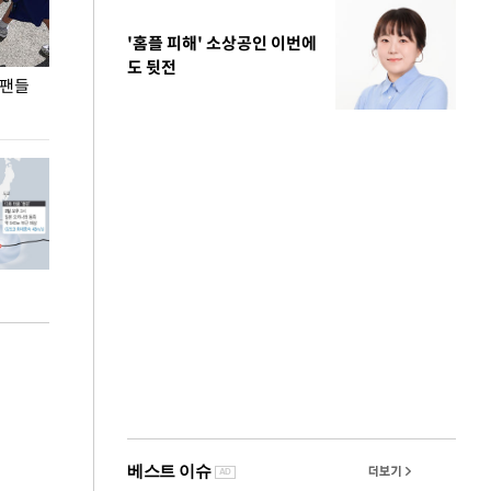
'홈플 피해' 소상공인 이번에
도 뒷전
 팬들
이 대통령, '청년 대책 속도 높여야…폭염 문제도
입추 코앞인데 전
총력 대응'