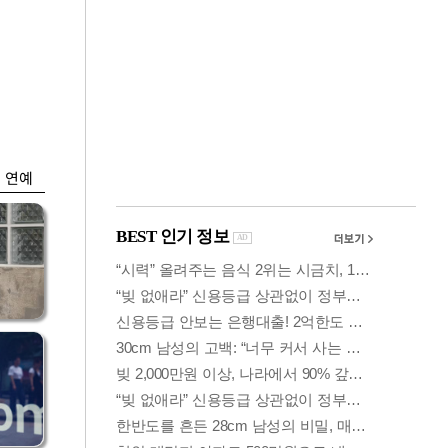
금융
개
외국인 폭풍매도에
 우
코스피 6200선 주저
앉아
연예