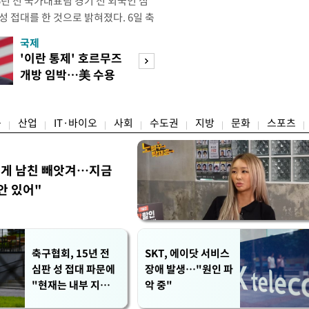
년 전 국가대표팀 경기 전 외국인 심
성 접대를 한 것으로 밝혀졌다. 6일 축
 의원실은 축구협회가 2011~2012
국제
경제
게 성 접대한 사실을 확인했다. 당시
'이란 통제' 호르무즈
초고가 겨냥 세제
과 감독관 등 10여 명에게 한 번에
개방 임박…美 수용
편…전월세 '유탄'
00만원이 넘는 돈을 성
할까
려
융
산업
IT·바이오
사회
수도권
지방
문화
스포츠
에게 남친 빼앗겨…지금
안 있어"
축구협회, 15년 전
SKT, 에이닷 서비스
심판 성 접대 파문에
장애 발생…"원인 파
"현재는 내부 지침
악 중"
준수"