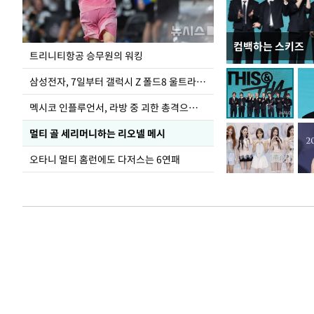
컴백하는 스키즈
입추 하루 앞둔 
트리니티항공 승무원의 워킹
폭염
삼성전자, 7일부터 갤럭시 Z 폴드8 울트라·폴드8·플립8 출시
멕시코 인플루언서, 라방 중 괴한 총격으로 사망
멀티 골 세리머니하는 리오넬 메시
오타니 멀티 홈런에도 다저스는 6연패