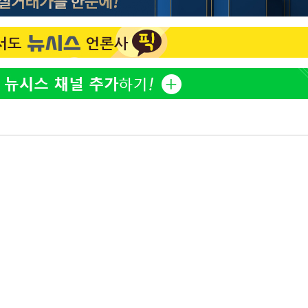
아이유, 장기하 '별일 없이 
1
다' 선곡…쿨한 일상 공개
황'
효린 "절친에게 남친 빼
2
만 안 있어"
의
축구협회, 15년 전 심판 
3
재는 내부 지침 준수"
[속보] SKT, 에이닷 서
4
인 파악 중"
극한 폭염에 프로야구 9
 격파
5
재개
다"
방은희, 母 고독사에 오열 
6
프로야구 9일까지 폭염 취
7
후 7시 시작(종합)