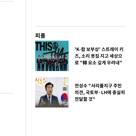
피플
'K-팝 보부상' 스트레이 키
즈, 소리 봇짐 지고 세상으
로 "韓 요소 깊게 우려내"
전성수 "서리풀지구 주민
의견, 국토부·LH에 충실히
전달할 것"