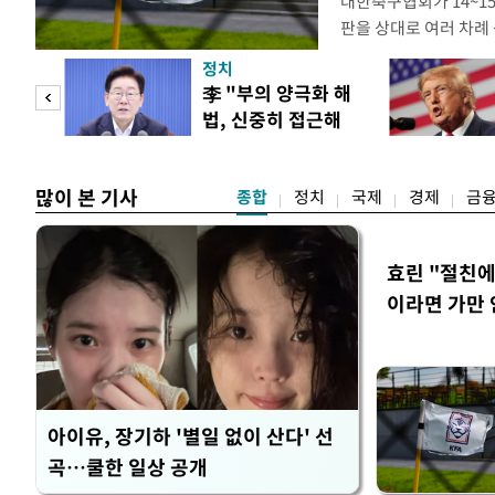
대한축구협회가 14~15
판을 상대로 여러 차례 
구계에 따르면 국회의 한
정치
년 국제심판 10여 명에
"사적
李 "부의 양극화 해
축구협회는 외국인 심판
법, 신중히 접근해
수십만원에서 많게는 1
 차
야"
많이 본 기사
종합
정치
국제
경제
금
효린 "절친
이라면 가만 
아이유, 장기하 '별일 없이 산다' 선
곡…쿨한 일상 공개