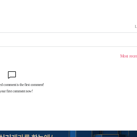
 격파
다"
수수색(종
4%↑
침 준수"
수수색
강화"