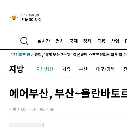
6시간 전 >
내일까지 39도 '펄펄'…기상청 "태풍 지나며 폭염 잠시 꺾인
2026.08.07 (금)
서울 30.3℃
-15326초 전 >
'월드컵 탈락 후폭풍' 축구협회…11시간 걸린 초유의 압
합)
-14762초 전 >
[속보] 뉴욕증시, 혼조 출발…나스닥 0.3%↓, 다우 0.1
-13555초 전 >
축구협회, 15년 전 심판 성 접대 파문에 "현재는 내부 지
실시간
정치
국제
경제
금융
산업
-12240초 전 >
경찰, '홍명보는 2순위' 결론냈던 스포츠윤리센터도 압
36분 전 >
[속보]합참 "北 발사체는 단거리탄도미사일…감시·경계태세 
40분 전 >
日방위성, 北이 동해로 쏜 발사체는 탄도미사일 가능성
지방
지방최신
세종
부산
대구/경북
1시간 전 >
[속보] SKT, 에이닷 서비스 장애 발생…"원인 파악 중"
1시간 전 >
[속보]합참 "북, 동해상으로 미상 발사체 발사"
1시간 전 >
'낮 최고 39도' 불볕더위…한밤 열대야도 계속[내일날씨]
에어부산, 부산~울란바토
1시간 전 >
[속보]7~9일 프로야구 3연전도 폭염 취소…11일 재개
1시간 전 >
"韓 외환시장 개입 관측 배경엔 美의 대한국 무역적자 있어"
등록 2025.04.16 09:54:38
1시간 전 >
'월드컵 탈락 후폭풍' 축구협회…초유의 압수수색에 '충격·당
1시간 전 >
서울 낮 37.9도, 올여름 최고치 경신…영등포 순간 '40도'
1시간 전 >
[속보]종합특검, 대검 추가 압수수색…내란 중요임무종사 혐